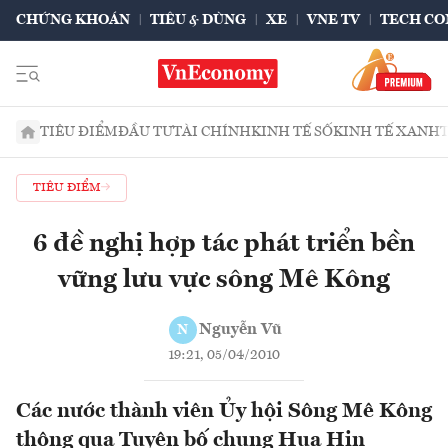
CHỨNG KHOÁN
TIÊU & DÙNG
XE
VNE TV
TECH CO
TIÊU ĐIỂM
ĐẦU TƯ
TÀI CHÍNH
KINH TẾ SỐ
KINH TẾ XANH
TIÊU ĐIỂM
6 đề nghị hợp tác phát triển bền
vững lưu vực sông Mê Kông
Nguyễn Vũ
N
19:21, 05/04/2010
Các nước thành viên Ủy hội Sông Mê Kông
thông qua Tuyên bố chung Hua Hin