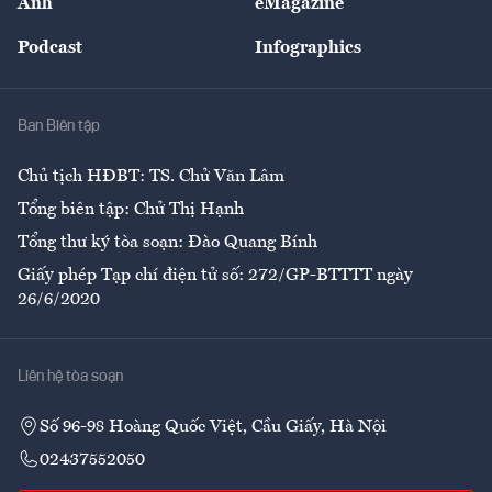
Ảnh
eMagazine
Đẹp +
An sinh
Podcast
Infographics
Giải trí
Y tế
Nhà
Ban Biên tập
Ẩm thực
Chủ tịch HĐBT: TS. Chử Văn Lâm
Tổng biên tập: Chử Thị Hạnh
Tổng thư ký tòa soạn: Đào Quang Bính
Giấy phép Tạp chí điện tử số: 272/GP-BTTTT ngày
26/6/2020
Liên hệ tòa soạn
Số 96-98 Hoàng Quốc Việt, Cầu Giấy, Hà Nội
02437552050