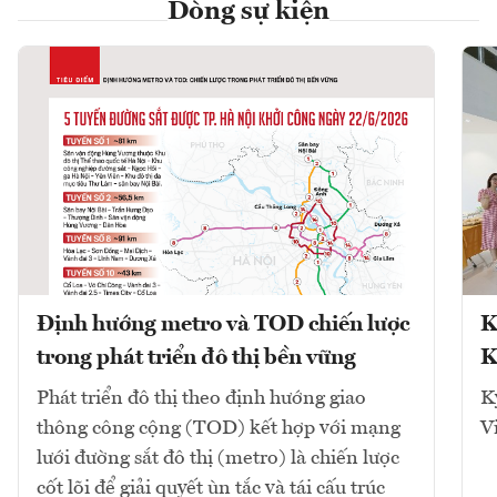
Dòng sự kiện
Định hướng metro và TOD chiến lược
K
trong phát triển đô thị bền vững
K
Phát triển đô thị theo định hướng giao
K
thông công cộng (TOD) kết hợp với mạng
V
lưới đường sắt đô thị (metro) là chiến lược
cốt lõi để giải quyết ùn tắc và tái cấu trúc