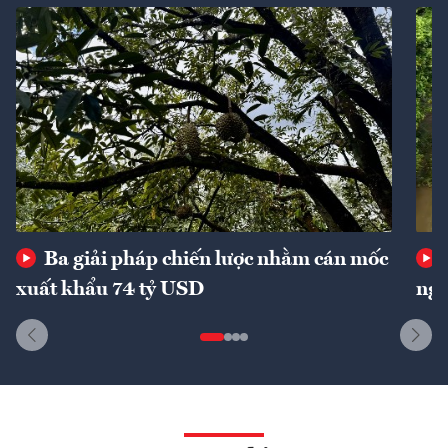
Ba giải pháp chiến lược nhằm cán mốc
xuất khẩu 74 tỷ USD
ngu