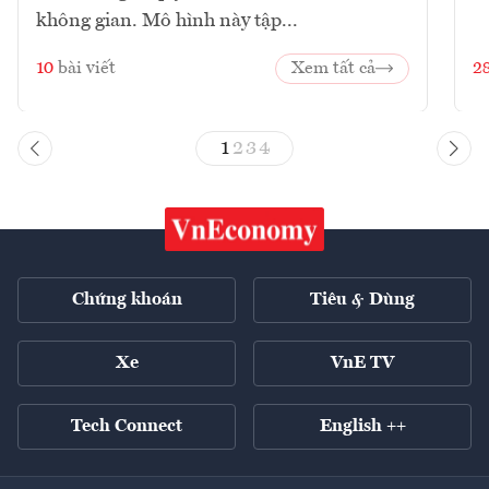
không gian. Mô hình này tập...
10
bài viết
Xem tất cả
2
1
2
3
4
Chứng khoán
Tiêu & Dùng
Xe
VnE TV
Tech Connect
English ++