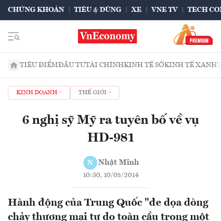
CHỨNG KHOÁN
TIÊU & DÙNG
XE
VNE TV
TECH CO
TIÊU ĐIỂM
ĐẦU TƯ
TÀI CHÍNH
KINH TẾ SỐ
KINH TẾ XANH
KINH DOANH
THẾ GIỚI
6 nghị sỹ Mỹ ra tuyên bố về vụ
HD-981
Nhật Minh
N
10:30, 10/05/2014
Hành động của Trung Quốc "đe dọa dòng
chảy thương mại tự do toàn cầu trong một