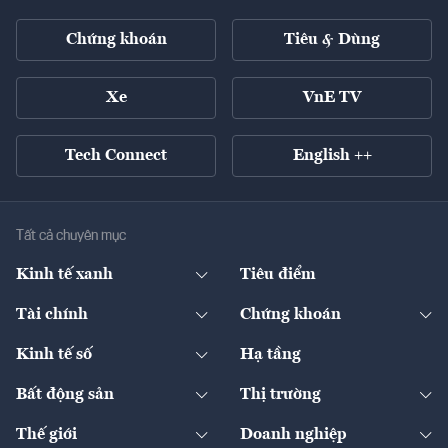
Chứng khoán
Tiêu & Dùng
Xe
VnE TV
Tech Connect
English ++
Tất cả chuyên mục
Kinh tế xanh
Tiêu điểm
Chuyển động xanh
Tài chính
Chứng khoán
Pháp lý
Ngân hàng
Doanh nghiệp niêm yết
Kinh tế số
Hạ tầng
Thương hiệu xanh
Thị trường vốn
Thị trường
Sản phẩm - Thị trường
Bất động sản
Thị trường
Diễn đàn
Thuế
Đầu tư
Tài sản số
Chính sách
Xuất nhập khẩu
Thế giới
Doanh nghiệp
Bảo hiểm
Quốc tế