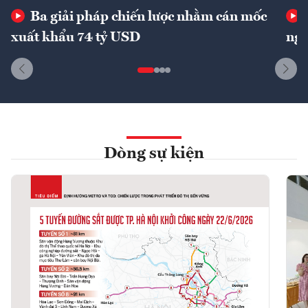
Ba giải pháp chiến lược nhằm cán mốc
xuất khẩu 74 tỷ USD
ngu
Dòng sự kiện