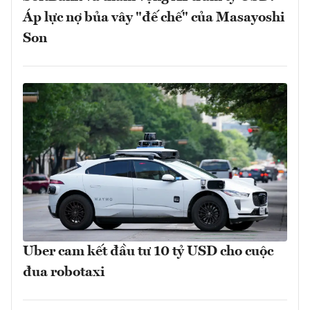
Áp lực nợ bủa vây "đế chế" của Masayoshi
Son
Uber cam kết đầu tư 10 tỷ USD cho cuộc
đua robotaxi