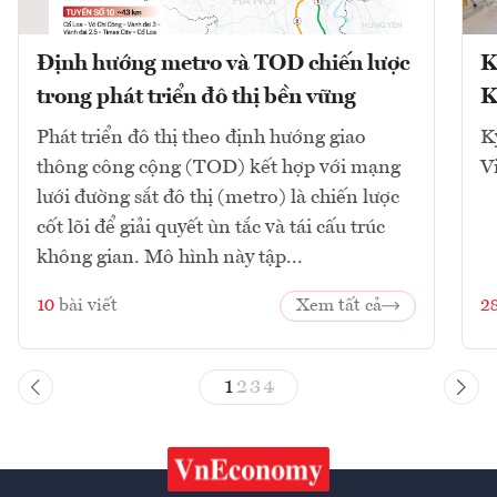
Định hướng metro và TOD chiến lược
K
trong phát triển đô thị bền vững
K
Phát triển đô thị theo định hướng giao
K
thông công cộng (TOD) kết hợp với mạng
V
lưới đường sắt đô thị (metro) là chiến lược
cốt lõi để giải quyết ùn tắc và tái cấu trúc
không gian. Mô hình này tập...
10
bài viết
Xem tất cả
2
1
2
3
4