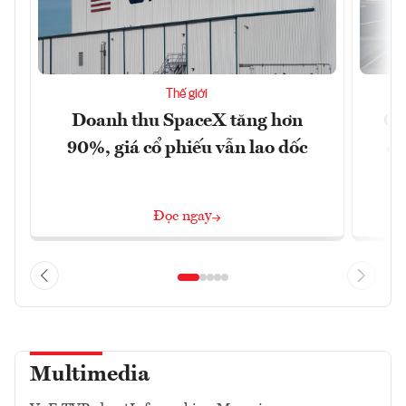
Thế giới
Doanh thu SpaceX tăng hơn
Cá
90%, giá cổ phiếu vẫn lao dốc
đậ
Đọc ngay
Multimedia