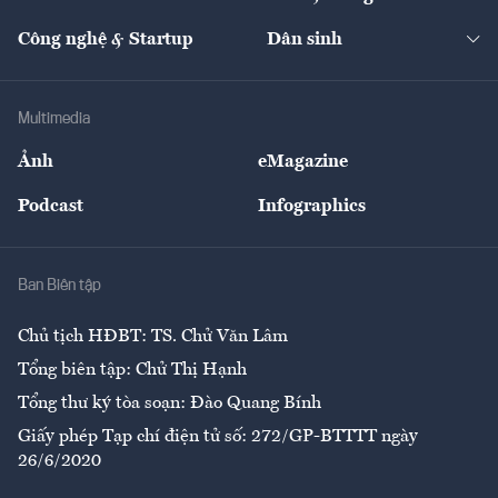
Cafe BĐS
Thị trường
Kinh doanh
Kết nối
Tạp chí kinh tế Việt Nam
eMagazine
Nhà đầu tư
Du lịch
Công nghệ & Startup
Dân sinh
Tư vấn
Nông sản
Doanh nhân
Tư vấn Tiêu & Dùng
Infographics
Hạ tầng
Sức khỏe
Khung pháp lý
Doanh nghiệp
Địa phương
Thị trường
Bảo hiểm
Multimedia
Sự kiện
Nhân lực
Ảnh
eMagazine
Đẹp +
An sinh
Podcast
Infographics
Giải trí
Y tế
Nhà
Ban Biên tập
Ẩm thực
Chủ tịch HĐBT: TS. Chử Văn Lâm
Tổng biên tập: Chử Thị Hạnh
Tổng thư ký tòa soạn: Đào Quang Bính
Giấy phép Tạp chí điện tử số: 272/GP-BTTTT ngày
26/6/2020