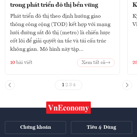
trong phát triển đô thị bền vững
K
Phát triển đô thị theo định hướng giao
K
thông công cộng (TOD) kết hợp với mạng
V
lưới đường sắt đô thị (metro) là chiến lược
cốt lõi để giải quyết ùn tắc và tái cấu trúc
không gian. Mô hình này tập...
10
bài viết
Xem tất cả
2
1
2
3
4
Chứng khoán
Tiêu & Dùng