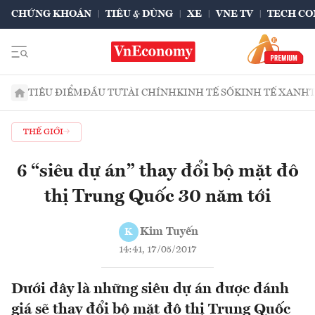
CHỨNG KHOÁN
TIÊU & DÙNG
XE
VNE TV
TECH CO
TIÊU ĐIỂM
ĐẦU TƯ
TÀI CHÍNH
KINH TẾ SỐ
KINH TẾ XANH
THẾ GIỚI
6 “siêu dự án” thay đổi bộ mặt đô
thị Trung Quốc 30 năm tới
Kim Tuyến
K
14:41, 17/05/2017
Dưới đây là những siêu dự án được đánh
giá sẽ thay đổi bộ mặt đô thị Trung Quốc