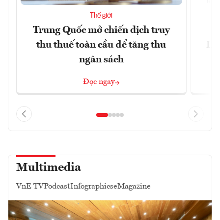
Thế giới
Trung Quốc mở chiến dịch truy
G
thu thuế toàn cầu để tăng thu
Ho
ngân sách
Đọc ngay
Multimedia
VnE TV
Podcast
Infographics
eMagazine