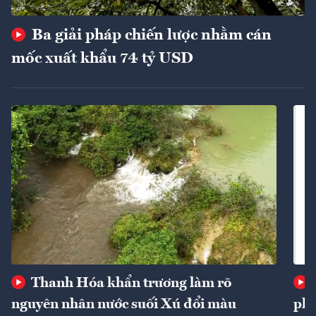
Ba giải pháp chiến lược nhằm cán
mốc xuất khẩu 74 tỷ USD
Thanh Hóa khẩn trương làm rõ
nguyên nhân nước suối Xú đổi màu
phí