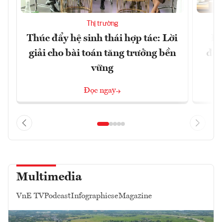
Thị trường
Thúc đẩy hệ sinh thái hợp tác: Lời
Đổ
giải cho bài toán tăng trưởng bền
đột
vững
Đọc ngay
Multimedia
VnE TV
Podcast
Infographics
eMagazine