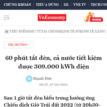
CHỨNG KHOÁN
TIÊU & DÙNG
XE
VNE TV
TECH CO
TIÊU ĐIỂM
ĐẦU TƯ
TÀI CHÍNH
KINH TẾ SỐ
KINH TẾ XANH
THỊ TRƯỜNG
60 phút tắt đèn, cả nước tiết kiệm
được 309.000 kWh điện
Mạnh Đức
M
09:27, 27/03/2022
Sau 1 giờ tắt đèn biểu trưng hưởng ứng
Chiến dịch Giờ Trái đất 2022 (từ 20h30-