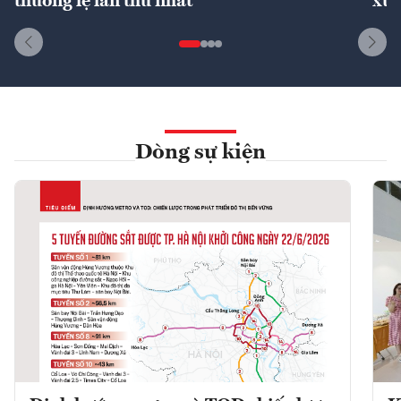
thường lệ lần thứ nhất
xuấ
Dòng sự kiện