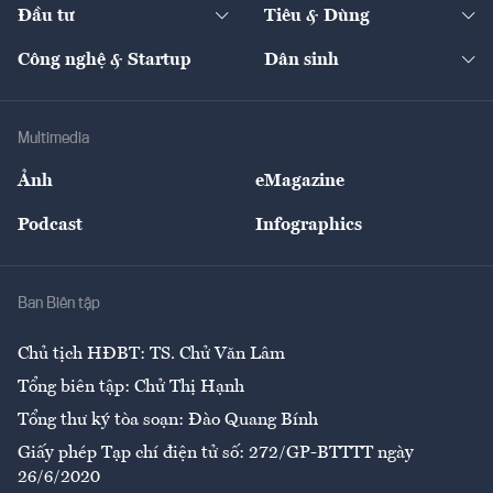
The Guide
Video
Đầu tư
Tiêu & Dùng
Quản trị số
Cafe BĐS
Thị trường
Kinh doanh
Kết nối
Tạp chí kinh tế Việt Nam
eMagazine
Nhà đầu tư
Du lịch
Công nghệ & Startup
Dân sinh
Tư vấn
Nông sản
Doanh nhân
Tư vấn Tiêu & Dùng
Infographics
Hạ tầng
Sức khỏe
Khung pháp lý
Doanh nghiệp
Địa phương
Thị trường
Bảo hiểm
Multimedia
Sự kiện
Nhân lực
Ảnh
eMagazine
Đẹp +
An sinh
Podcast
Infographics
Giải trí
Y tế
Nhà
Ban Biên tập
Ẩm thực
Chủ tịch HĐBT: TS. Chử Văn Lâm
Tổng biên tập: Chử Thị Hạnh
Tổng thư ký tòa soạn: Đào Quang Bính
Giấy phép Tạp chí điện tử số: 272/GP-BTTTT ngày
26/6/2020