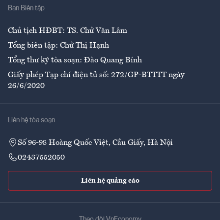
Ban Biên tập
Ẩm thực
Chủ tịch HĐBT: TS. Chử Văn Lâm
Tổng biên tập: Chử Thị Hạnh
Tổng thư ký tòa soạn: Đào Quang Bính
Giấy phép Tạp chí điện tử số: 272/GP-BTTTT ngày
26/6/2020
Liên hệ tòa soạn
Số 96-98 Hoàng Quốc Việt, Cầu Giấy, Hà Nội
02437552050
Liên hệ quảng cáo
Theo dõi VnEconomy