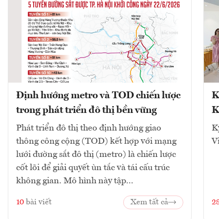
Định hướng metro và TOD chiến lược
K
trong phát triển đô thị bền vững
K
Phát triển đô thị theo định hướng giao
K
thông công cộng (TOD) kết hợp với mạng
V
lưới đường sắt đô thị (metro) là chiến lược
cốt lõi để giải quyết ùn tắc và tái cấu trúc
không gian. Mô hình này tập...
10
bài viết
Xem tất cả
2