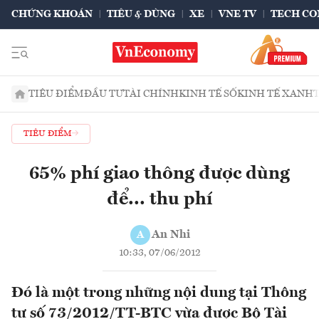
CHỨNG KHOÁN
TIÊU & DÙNG
XE
VNE TV
TECH CO
TIÊU ĐIỂM
ĐẦU TƯ
TÀI CHÍNH
KINH TẾ SỐ
KINH TẾ XANH
TIÊU ĐIỂM
65% phí giao thông được dùng
để... thu phí
An Nhi
A
10:33, 07/06/2012
Đó là một trong những nội dung tại Thông
tư số 73/2012/TT-BTC vừa được Bộ Tài