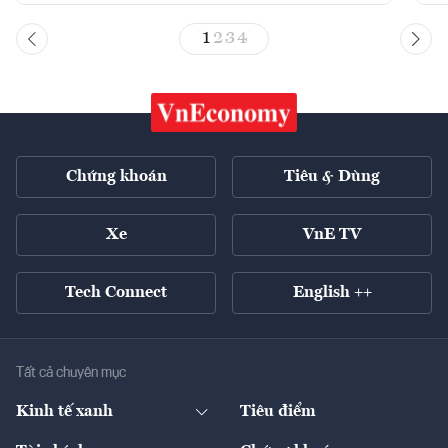
1
2
3
4
Chứng khoán
Tiêu & Dùng
Xe
VnE TV
Tech Connect
English ++
Tất cả chuyên mục
Kinh tế xanh
Tiêu điểm
Chuyển động xanh