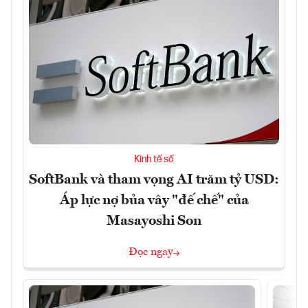
Kinh tế số
SoftBank và tham vọng AI trăm tỷ USD:
Áp lực nợ bủa vây "đế chế" của
Masayoshi Son
Đọc ngay