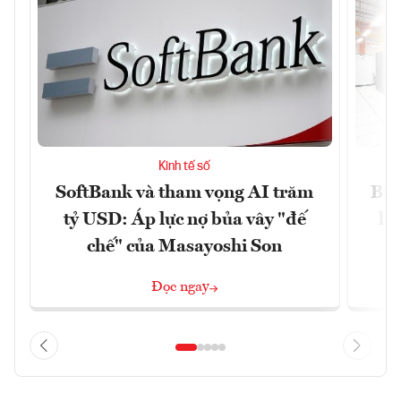
Kinh tế số
SoftBank và tham vọng AI trăm
Bùn
tỷ USD: Áp lực nợ bủa vây "đế
li
chế" của Masayoshi Son
Đọc ngay