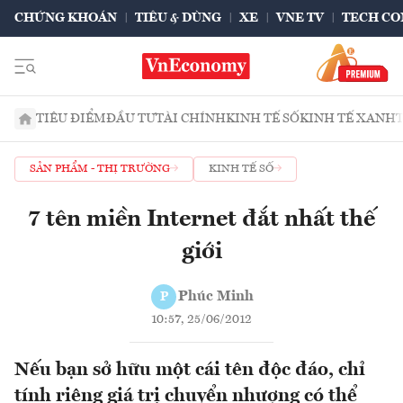
CHỨNG KHOÁN
TIÊU & DÙNG
XE
VNE TV
TECH CO
TIÊU ĐIỂM
ĐẦU TƯ
TÀI CHÍNH
KINH TẾ SỐ
KINH TẾ XANH
SẢN PHẨM - THỊ TRƯỜNG
KINH TẾ SỐ
7 tên miền Internet đắt nhất thế
giới
Phúc Minh
P
10:57, 25/06/2012
Nếu bạn sở hữu một cái tên độc đáo, chỉ
tính riêng giá trị chuyển nhượng có thể