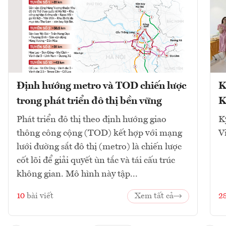
Định hướng metro và TOD chiến lược
K
trong phát triển đô thị bền vững
K
Phát triển đô thị theo định hướng giao
K
thông công cộng (TOD) kết hợp với mạng
V
lưới đường sắt đô thị (metro) là chiến lược
cốt lõi để giải quyết ùn tắc và tái cấu trúc
không gian. Mô hình này tập...
10
bài viết
Xem tất cả
2