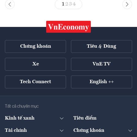
1
2
3
4
Chứng khoán
Tiêu & Dùng
Xe
VnE TV
Tech Connect
English ++
Tất cả chuyên mục
Kinh tế xanh
Tiêu điểm
Chuyển động xanh
Tài chính
Chứng khoán