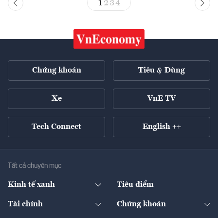
1
2
3
4
Chứng khoán
Tiêu & Dùng
Xe
VnE TV
Tech Connect
English ++
Tất cả chuyên mục
Kinh tế xanh
Tiêu điểm
Chuyển động xanh
Tài chính
Chứng khoán
Pháp lý