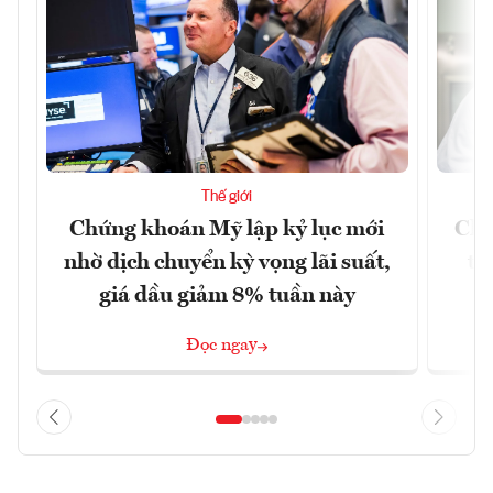
Thế giới
Chứng khoán Mỹ lập kỷ lục mới
Chí
nhờ dịch chuyển kỳ vọng lãi suất,
tr
giá dầu giảm 8% tuần này
Đọc ngay