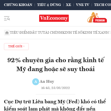
CHỨNG KHOÁN
TIÊU & DÙNG
XE
VNE TV
TECH CO
TIÊU ĐIỂM
ĐẦU TƯ
TÀI CHÍNH
KINH TẾ SỐ
KINH TẾ XANH
THẾ GIỚI
92% chuyên gia cho rằng kinh tế
Mỹ đang hoặc sẽ suy thoái
An Huy
A
16:43, 23/08/2022
Cục Dự trữ Liên bang Mỹ (Fed) khó có thể
kiểm soát lạm phát mà không đẩy nền