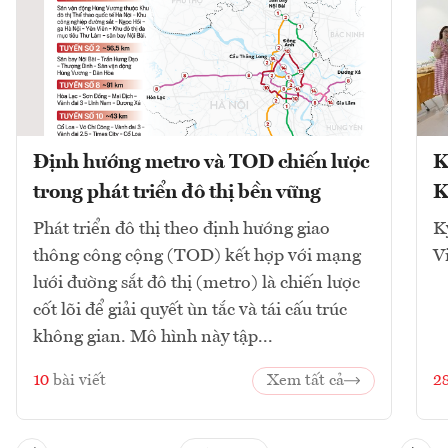
Định hướng metro và TOD chiến lược
K
trong phát triển đô thị bền vững
K
Phát triển đô thị theo định hướng giao
K
thông công cộng (TOD) kết hợp với mạng
V
lưới đường sắt đô thị (metro) là chiến lược
cốt lõi để giải quyết ùn tắc và tái cấu trúc
không gian. Mô hình này tập...
10
bài viết
Xem tất cả
2