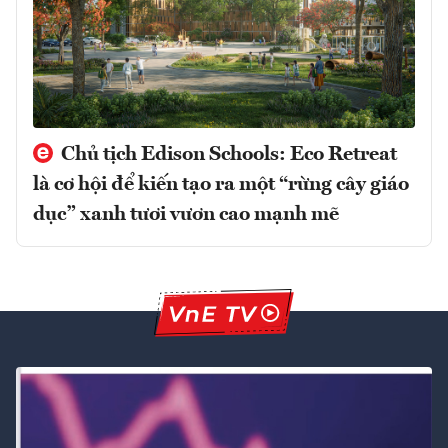
Chủ tịch Edison Schools: Eco Retreat
là cơ hội để kiến tạo ra một “rừng cây giáo
dục” xanh tươi vươn cao mạnh mẽ