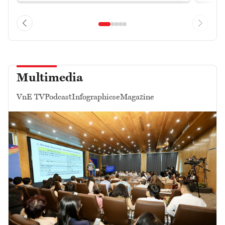
Multimedia
VnE TV
Podcast
Infographics
eMagazine