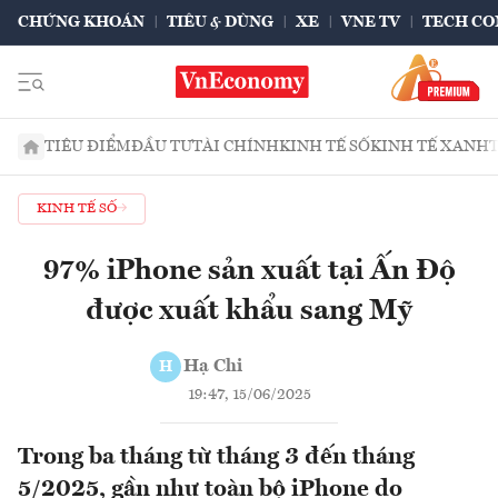
CHỨNG KHOÁN
TIÊU & DÙNG
XE
VNE TV
TECH CO
TIÊU ĐIỂM
ĐẦU TƯ
TÀI CHÍNH
KINH TẾ SỐ
KINH TẾ XANH
KINH TẾ SỐ
97% iPhone sản xuất tại Ấn Độ
được xuất khẩu sang Mỹ
Hạ Chi
H
19:47, 15/06/2025
Trong ba tháng từ tháng 3 đến tháng
5/2025, gần như toàn bộ iPhone do