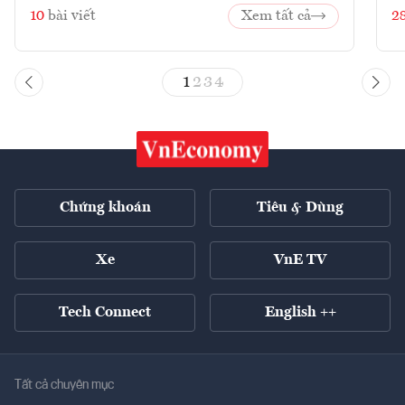
10
bài viết
Xem tất cả
2
1
2
3
4
Chứng khoán
Tiêu & Dùng
Xe
VnE TV
Tech Connect
English ++
Tất cả chuyên mục