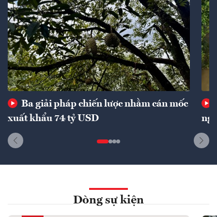
Ba giải pháp chiến lược nhằm cán mốc
xuất khẩu 74 tỷ USD
ngu
Dòng sự kiện