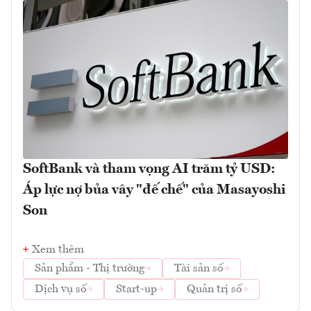
SoftBank và tham vọng AI trăm tỷ USD:
Áp lực nợ bủa vây "đế chế" của Masayoshi
Son
Xem thêm
Sản phẩm - Thị trường
Tài sản số
Dịch vụ số
Start-up
Quản trị số