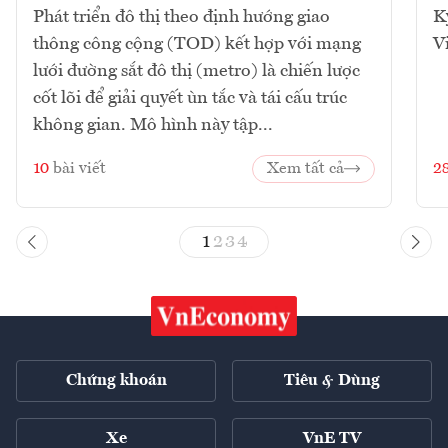
Phát triển đô thị theo định hướng giao
K
thông công cộng (TOD) kết hợp với mạng
V
lưới đường sắt đô thị (metro) là chiến lược
cốt lõi để giải quyết ùn tắc và tái cấu trúc
không gian. Mô hình này tập...
10
bài viết
Xem tất cả
2
1
2
3
4
Chứng khoán
Tiêu & Dùng
Xe
VnE TV