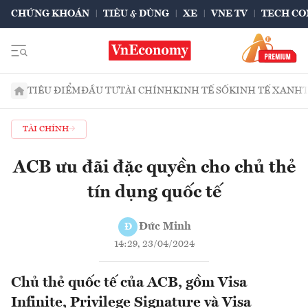
CHỨNG KHOÁN
TIÊU & DÙNG
XE
VNE TV
TECH CO
TIÊU ĐIỂM
ĐẦU TƯ
TÀI CHÍNH
KINH TẾ SỐ
KINH TẾ XANH
TÀI CHÍNH
ACB ưu đãi đặc quyền cho chủ thẻ
tín dụng quốc tế
Đức Minh
Đ
14:29, 23/04/2024
Chủ thẻ quốc tế của ACB, gồm Visa
Infinite, Privilege Signature và Visa