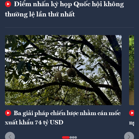
Điểm nhấn kỳ họp Quốc hội không
thường lệ lần thứ nhất
Ba giải pháp chiến lược nhằm cán mốc
xuất khẩu 74 tỷ USD
ngu