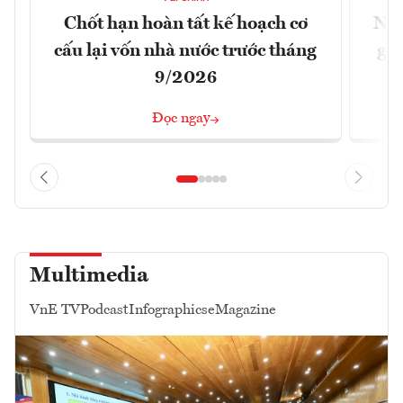
Chốt hạn hoàn tất kế hoạch cơ
Nới
cấu lại vốn nhà nước trước tháng
giữ
9/2026
Đọc ngay
Multimedia
VnE TV
Podcast
Infographics
eMagazine