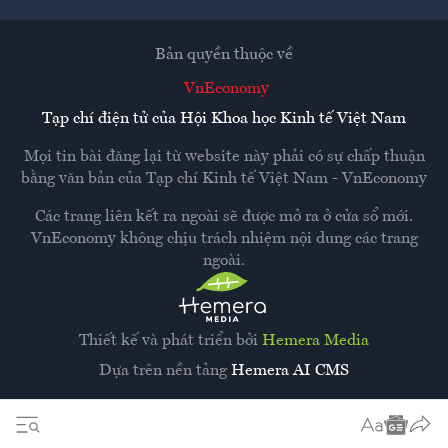
Bản quyền thuộc về
VnEconomy
Tạp chí điện tử của Hội Khoa học Kinh tế Việt Nam
Mọi tin bài đăng lại từ website này phải có sự chấp thuận
bằng văn bản của
Tạp chí Kinh tế Việt Nam - VnEconomy
Các trang liên kết ra ngoài sẽ được mở ra ở cửa sổ mới.
VnEconomy không chịu trách nhiệm nội dung các trang
ngoài.
Thiết kế và phát triển bởi
Hemera Media
Dựa trên nền tảng
Hemera AI CMS