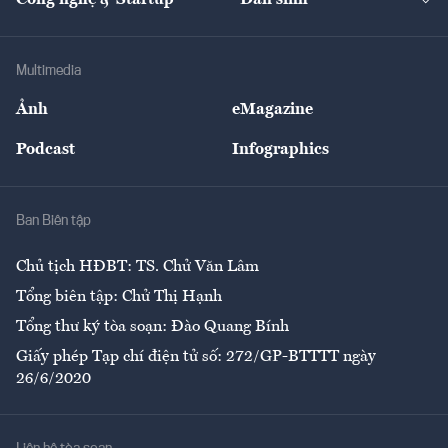
Công nghệ & Startup
Dân sinh
Tư vấn
Nông sản
Doanh nhân
Tư vấn Tiêu & Dùng
Infographics
Hạ tầng
Sức khỏe
Khung pháp lý
Doanh nghiệp
Địa phương
Thị trường
Bảo hiểm
Multimedia
Sự kiện
Nhân lực
Ảnh
eMagazine
Đẹp +
An sinh
Podcast
Infographics
Giải trí
Y tế
Nhà
Ban Biên tập
Ẩm thực
Chủ tịch HĐBT: TS. Chử Văn Lâm
Tổng biên tập: Chử Thị Hạnh
Tổng thư ký tòa soạn: Đào Quang Bính
Giấy phép Tạp chí điện tử số: 272/GP-BTTTT ngày
26/6/2020