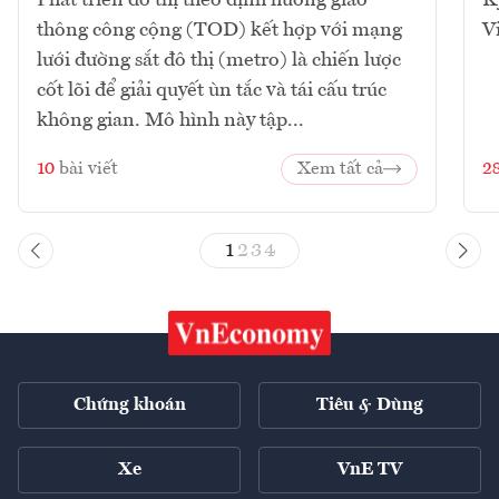
Phát triển đô thị theo định hướng giao
K
thông công cộng (TOD) kết hợp với mạng
V
lưới đường sắt đô thị (metro) là chiến lược
cốt lõi để giải quyết ùn tắc và tái cấu trúc
không gian. Mô hình này tập...
10
bài viết
Xem tất cả
2
1
2
3
4
Chứng khoán
Tiêu & Dùng
Xe
VnE TV