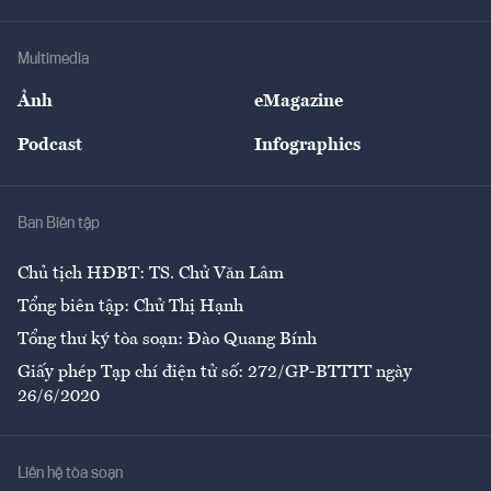
Hạ tầng
Sức khỏe
Khung pháp lý
Doanh nghiệp
Địa phương
Thị trường
Bảo hiểm
Multimedia
Sự kiện
Nhân lực
Ảnh
eMagazine
Đẹp +
An sinh
Podcast
Infographics
Giải trí
Y tế
Nhà
Ban Biên tập
Ẩm thực
Chủ tịch HĐBT: TS. Chử Văn Lâm
Tổng biên tập: Chử Thị Hạnh
Tổng thư ký tòa soạn: Đào Quang Bính
Giấy phép Tạp chí điện tử số: 272/GP-BTTTT ngày
26/6/2020
Liên hệ tòa soạn