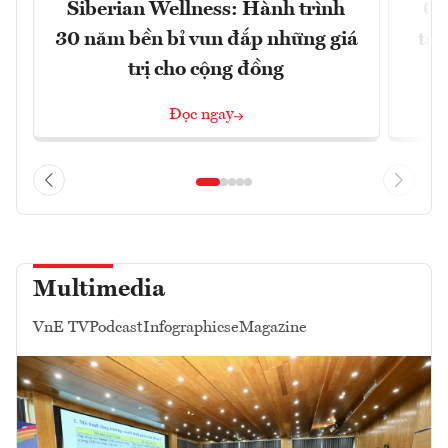
Siberian Wellness: Hành trình
Gi
30 năm bền bỉ vun đắp những giá
tăn
trị cho cộng đồng
Đọc ngay
Multimedia
VnE TV
Podcast
Infographics
eMagazine