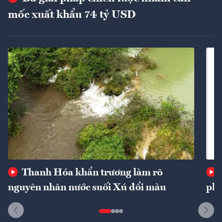
mốc xuất khẩu 74 tỷ USD
Thanh Hóa khẩn trương làm rõ
nguyên nhân nước suối Xú đổi màu
phí