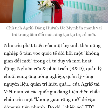
Chủ tịch AgriS Đặng Huỳnh Ức My nhấn mạnh vai
trò trung tâm đổi mới sáng tạo tại trụ sở mới.
Nhu cầu phát triển của một hệ sinh thái nông
nghiệp ở tầm vóc quốc tế đòi hỏi một “không
gian đổi mới” trong cả tư duy và mọi hoạt
động. Nghiên cứu & phát triển (R&D), quản lý
chuỗi cung ứng nông nghiệp, quản lý vùng
nguyên liệu, quản trị hiệu quả,... của AgriS tại
Việt nam và các quốc gia đang hiện diện chắc
chắn cần một “không gian rộng mở” để vận
động và tiến nhanh. Do đó, “chiếc áo” TTC