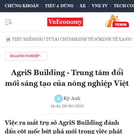
CHỨNG KHOÁN
TIÊU & DÙNG
XE
VNE TV
TECH CO
TIÊU ĐIỂM
ĐẦU TƯ
TÀI CHÍNH
KINH TẾ SỐ
KINH TẾ XANH
DOANH NGHIỆP
AgriS Building - Trung tâm đổi
mới sáng tạo của nông nghiệp Việt
Kỳ Anh
K
14:41, 09/05/2025
Việc ra mắt trụ sở AgriS Building đánh
dấu cột mốc bứt phá mới trong việc phát