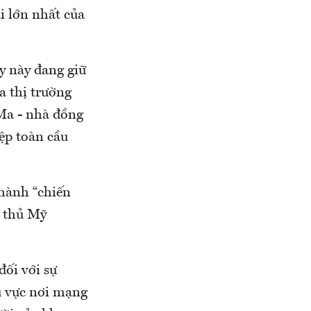
i lớn nhất của
y này đang giữ
a thị trường
Ma - nhà đồng
ệp toàn cầu
hành “chiến
i thủ Mỹ
đối với sự
u vực nơi mạng