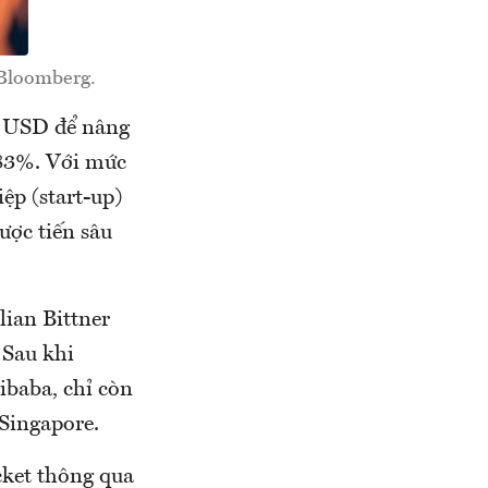
 Bloomberg.
tỷ USD để nâng
 83%. Với mức
ệp (start-up)
ược tiến sâu
ian Bittner
 Sau khi
ibaba, chỉ còn
 Singapore.
cket thông qua