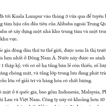
ã tới Kuala Lumpur vào tháng 3 vừa qua để tuyên 
ng tâm hậu cầu đầu tiên của Alibaba ngoài Trung Qu
baba sẽ xây dựng một nhà kho trung tâm và một tr
 khu vực.
c gia đông dân thứ tư thế giới, được xem là thị tr
ứa hẹn nhất ở Đông Nam Á. Nước này được so sánh
1 thập kỷ, với cơ sở hạ tầng bán lẻ còn thiếu, số lư
tăng chóng mặt, và tầng lớp trung lưu đang phát tr
ầu lớn về giải trí và hàng hóa có chất lượng.
 mặt ở 6 quốc gia, bao gồm Indonesia, Malaysia, Ph
ái Lan và Việt Nam. Công ty này có khoảng hơn 10