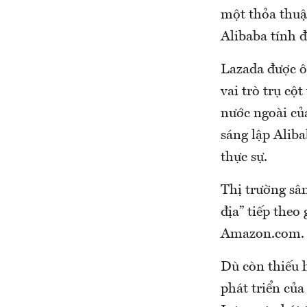
một thỏa thuận
Alibaba tính đ
Lazada được ô
vai trò trụ cộ
nước ngoài củ
sáng lập Alib
thực sự.
Thị trường sâ
địa” tiếp the
Amazon.com.
Dù còn thiếu h
phát triển củ