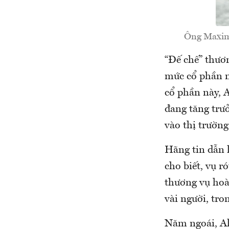
Ông Maximi
“Đế chế” thươ
mức cổ phần n
cổ phần này, 
đang tăng trư
vào thị trườn
Hãng tin dẫn 
cho biết, vụ r
thương vụ hoàn
vài người, tro
Năm ngoái, Al