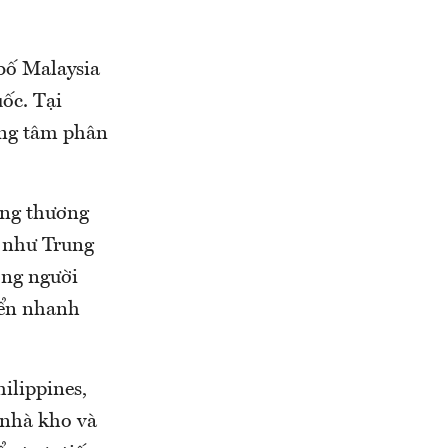
bố Malaysia
ốc. Tại
ung tâm phân
ường thương
 như Trung
ợng người
iển nhanh
ilippines,
 nhà kho và