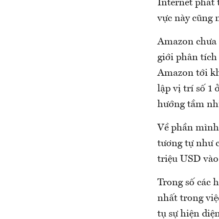
Internet phát 
vực này cũng n
Amazon chưa 
giới phân tíc
Amazon tới kh
lập vị trí số 
hướng tầm nhì
Về phần mình,
tương tự như 
triệu USD vào 
Trong số các h
nhất trong vi
tụ sự hiện diệ