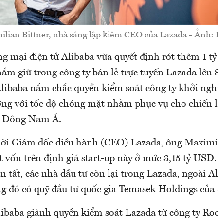
lian Bittner, nhà sáng lập kiêm CEO của Lazada - Ảnh:
ng mại điện tử Alibaba vừa quyết định rót thêm 1 
ắm giữ trong công ty bán lẻ trực tuyến Lazada lên
Alibaba nắm chắc quyền kiểm soát công ty khởi nghi
ởng với tốc độ chóng mặt nhằm phục vụ cho chiến l
g Đông Nam Á.
lời Giám đốc điều hành (CEO) Lazada, ông Maximil
ót vốn trên định giá start-up này ở mức 3,15 tỷ USD.
 tất, các nhà đầu tư còn lại trong Lazada, ngoài Al
ng đó có quỹ đầu tư quốc gia Temasek Holdings của
ibaba giành quyền kiểm soát Lazada từ công ty Ro