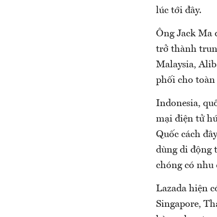
lúc tới đây.
Ông Jack Ma đ
trở thành tru
Malaysia, Ali
phối cho toàn
Indonesia, quố
mại điện tử h
Quốc cách đây 
dùng di động 
chóng có nhu c
Lazada hiện có
Singapore, Th