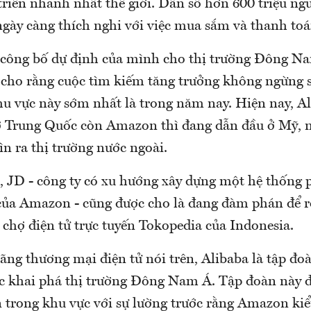
triển nhanh nhất thế giới. Dân số hơn 600 triệu ng
gày càng thích nghi với việc mua sắm và thanh toá
công bố dự định của mình cho thị trường Đông N
h cho rằng cuộc tìm kiếm tăng trưởng không ngừng 
u vực này sớm nhất là trong năm nay. Hiện nay, Al
1 ở Trung Quốc còn Amazon thì đang dẫn đầu ở Mỹ, 
n ra thị trường nước ngoài.
 JD - công ty có xu hướng xây dựng một hệ thống 
của Amazon - cũng được cho là đang đàm phán để 
chợ điện tử trực tuyến Tokopedia của Indonesia.
ãng thương mại điện tử nói trên, Alibaba là tập đo
ệc khai phá thị trường Đông Nam Á. Tập đoàn này đã
n trong khu vực với sự lường trước rằng Amazon kiể