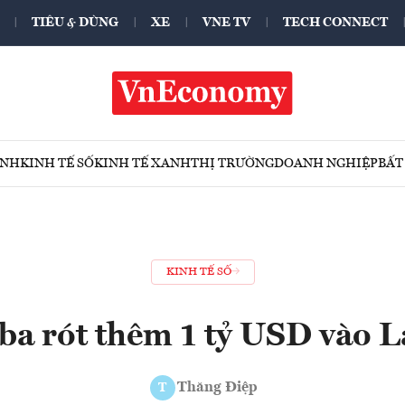
TIÊU & DÙNG
XE
VNE TV
TECH CONNECT
ÍNH
KINH TẾ SỐ
KINH TẾ XANH
THỊ TRƯỜNG
DOANH NGHIỆP
BẤT
KINH TẾ SỐ
ba rót thêm 1 tỷ USD vào 
Thăng Điệp
T