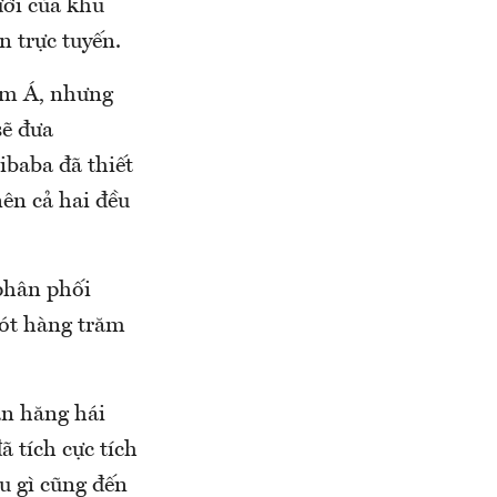
ười của khu
n trực tuyến.
am Á, nhưng
sẽ đưa
ibaba đã thiết
nên cả hai đều
phân phối
rót hàng trăm
àn hăng hái
 tích cực tích
u gì cũng đến