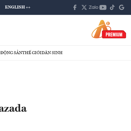
ENGLISH ++
 ĐỘNG SẢN
THẾ GIỚI
DÂN SINH
Lazada