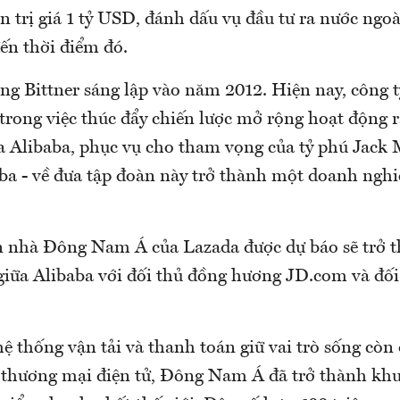
 trị giá 1 tỷ USD, đánh dấu vụ đầu tư ra nước ngoà
ến thời điểm đó.
ng Bittner sáng lập vào năm 2012. Hiện nay, công t
t trong việc thúc đẩy chiến lược mở rộng hoạt động r
a Alibaba, phục vụ cho tham vọng của tỷ phú Jack 
aba - về đưa tập đoàn này trở thành một doanh nghi
n nhà Đông Nam Á của Lazada được dự báo sẽ trở t
o giữa Alibaba với đối thủ đồng hương JD.com và đố
ệ thống vận tải và thanh toán giữ vai trò sống còn 
a thương mại điện tử, Đông Nam Á đã trở thành kh