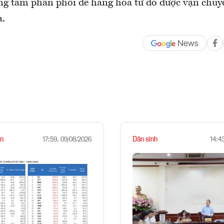
ng tâm phân phối để hàng hóa từ đó được vận chuyể
a.
n
Dân sinh
17:59, 09/08/2026
14:4