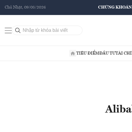
Chủ Nhật, 09/08/2026
CHỨNG KHOÁN
TIÊU ĐIỂM
ĐẦU TƯ
TÀI CH
Aliba