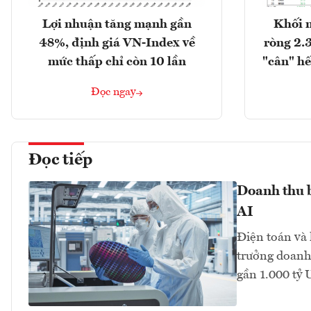
Lợi nhuận tăng mạnh gần
Khối 
48%, định giá VN-Index về
ròng 2.
mức thấp chỉ còn 10 lần
"cân" hế
Đọc ngay
Đọc tiếp
Doanh thu 
AI
Điện toán và 
trưởng doanh
gần 1.000 tỷ 