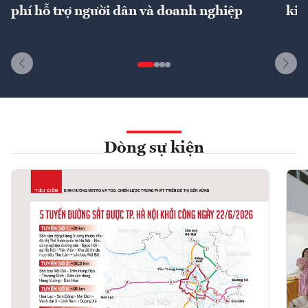
phí hỗ trợ người dân và doanh nghiệp
kin
Dòng sự kiện