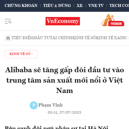
CHỨNG KHOÁN
TIÊU & DÙNG
XE
VNE TV
TECH CO
TIÊU ĐIỂM
ĐẦU TƯ
TÀI CHÍNH
KINH TẾ SỐ
KINH TẾ XANH
KINH TẾ SỐ
Alibaba sẽ tăng gấp đôi đầu tư vào
trung tâm sản xuất mới nổi ở Việt
Nam
Phạm Vinh
P
08:51, 27/07/2023
Bên cạnh đội ngũ nhân sự tại Hà Nội,