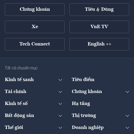
Chứng khoán
Tiêu & Dùng
Xe
VnE TV
Tech Connect
English ++
Tất cả chuyên mục
Kinh tế xanh
Tiêu điểm
Chuyển động xanh
Tài chính
Chứng khoán
Pháp lý
Ngân hàng
Doanh nghiệp niêm yết
Kinh tế số
Hạ tầng
Thương hiệu xanh
Thị trường vốn
Thị trường
Sản phẩm - Thị trường
Bất động sản
Thị trường
Diễn đàn
Thuế
Đầu tư
Tài sản số
Chính sách
Xuất nhập khẩu
Thế giới
Doanh nghiệp
Bảo hiểm
Quốc tế
Dịch vụ số