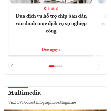
Kinh tế số
Đưa dịch vụ hỗ trợ chip bán dẫn
EU
vào danh mục dịch vụ sự nghiệp
cầu
công
Đọc ngay
Multimedia
VnE TV
Podcast
Infographics
eMagazine