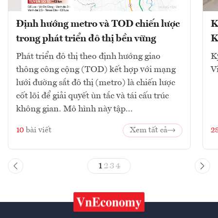
Định hướng metro và TOD chiến lược
K
trong phát triển đô thị bền vững
K
Phát triển đô thị theo định hướng giao
K
thông công cộng (TOD) kết hợp với mạng
V
lưới đường sắt đô thị (metro) là chiến lược
cốt lõi để giải quyết ùn tắc và tái cấu trúc
không gian. Mô hình này tập...
10
bài viết
Xem tất cả
2
1
2
3
4