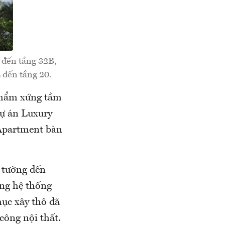
g đến tầng 32B,
 đến tầng 20.
phẩm xứng tầm
dự án Luxury
 Apartment bàn
y tường đến
ông hệ thống
ục xây thô đã
công nội thất.