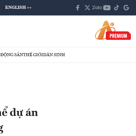
ENGLISH ++
 ĐỘNG SẢN
THẾ GIỚI
DÂN SINH
ể dự án
g