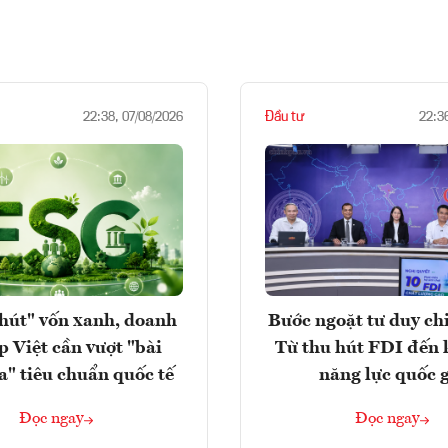
Đầu tư
22:38, 07/08/2026
22:3
hút" vốn xanh, doanh
Bước ngoặt tư duy chi
p Việt cần vượt "bài
Từ thu hút FDI đến 
a" tiêu chuẩn quốc tế
năng lực quốc 
Đọc ngay
Đọc ngay