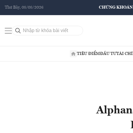
Thứ Bảy, 08/08/2026
CHỨNG KHOÁN
TIÊU ĐIỂM
ĐẦU TƯ
TÀI CH
Alphan