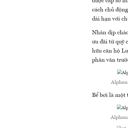
được cấp sổ hồ
cách chủ động
dài hạn với ch
Nhân dịp chà
ưu đãi từ quỹ 
hữu căn hộ Lu
phân vân trướ
Alphan
Bể bơi là một
Alphana