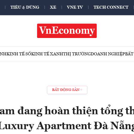
TIÊU & DÙNG
XE
VNE TV
TECH CONNECT
ÍNH
KINH TẾ SỐ
KINH TẾ XANH
THỊ TRƯỜNG
DOANH NGHIỆP
BẤT
BẤT ĐỘNG SẢN
am đang hoàn thiện tổng th
Luxury Apartment Đà Nẵn