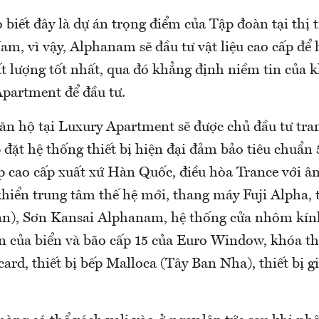
iết đây là dự án trọng điểm của Tập đoàn tại thị 
am, vì vậy, Alphanam sẽ đầu tư vật liệu cao cấp để
ất lượng tốt nhất, qua đó khẳng định niềm tin của 
partment để đầu tư.
căn hộ tại Luxury Apartment sẽ được chủ đầu tư tra
p đặt hệ thống thiết bị hiện đại đảm bảo tiêu chuẩn
p cao cấp xuất xứ Hàn Quốc, điều hòa Trance với â
 khiển trung tâm thế hệ mới, thang máy Fuji Alpha, t
n), Sơn Kansai Alphanam, hệ thống cửa nhôm kín
 của biển và bão cấp 15 của Euro Window, khóa t
card, thiết bị bếp Malloca (Tây Ban Nha), thiết bị g