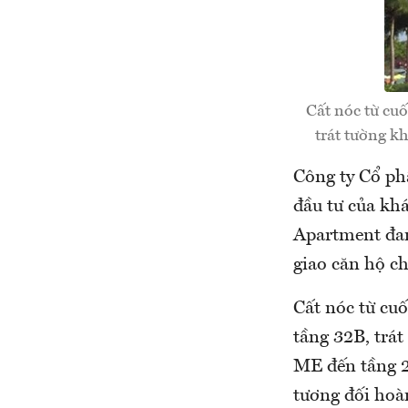
Cất nóc từ cuố
trát tường k
Công ty Cổ ph
đầu tư của khá
Apartment đan
giao căn hộ c
Cất nóc từ cuố
tầng 32B, trát
ME đến tầng 2
tương đối hoàn