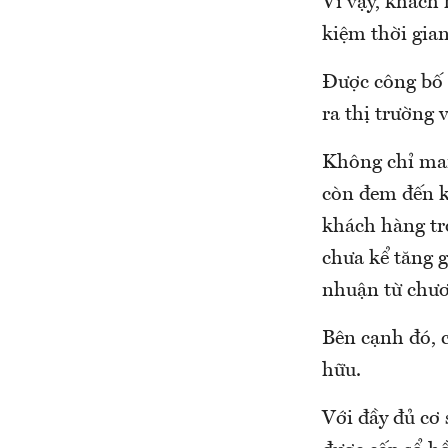
Vì vậy, khách 
kiệm thời gian
Được công bố 
ra thị trường 
Không chỉ man
còn đem đến k
khách hàng tro
chưa kể tăng 
nhuận từ chươ
Bên cạnh đó, 
hữu.
Với đầy đủ cơ