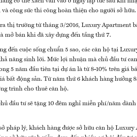
hàng có thể xách vali vào ở ngay lập tức sau khi nhậ
 và công sức thi công hoàn thiện cho người sở hữu.
ra thị trường từ tháng 3/2016, Luxury Apartment b
và mở bán khi đã xây dựng đến tầng thứ 7.
g đến cuộc sống chuẩn 5 sao, các căn hộ tại Luxu
hả năng sinh lời. Mức lợi nhuận mà chủ đầu tư cam
ng 5 năm đầu tiên tại dự án là từ 8-10% trên giá b
giá bất động sản. Từ năm thứ 6 khách hàng hưởng 85
ng trình cho thuê căn hộ.
chủ đầu tư sẽ tặng 10 đêm nghỉ miễn phí/năm dành
 sở pháp lý, khách hàng được sở hữu căn hộ Luxury