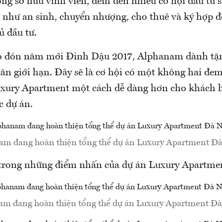
ng sở hữu vĩnh viễn, đem đến nhiều cơ hội đầu tư s
 như an sinh, chuyển nhượng, cho thuê và ký hợp 
ủ đầu tư.
o đón năm mới Đinh Dậu 2017, Alphanam dành tặn
căn giới hạn. Đây sẽ là cơ hội có một không hai đem
xury Apartment một cách dễ dàng hơn cho khách 
c dự án.
am đang hoàn thiện tổng thể dự án Luxury Apartment Đà
 trong những điểm nhấn của dự án Luxury Apartme
m đang hoàn thiện tổng thể dự án Luxury Apartment Đ