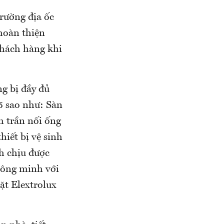
trường địa ốc
 hoàn thiện
khách hàng khi
ng bị đầy đủ
 5 sao như: Sàn
m trần nối ống
hiết bị vệ sinh
h chịu được
hông minh với
iặt Elextrolux