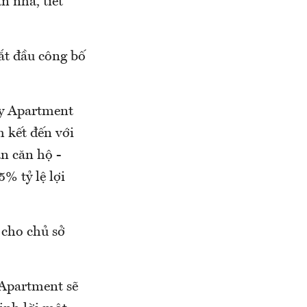
n nhà, tiết
ắt đầu công bố
ry Apartment
 kết đến với
án căn hộ -
% tỷ lệ lợi
 cho chủ sở
 Apartment sẽ