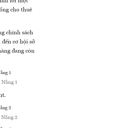
inh lời một
đồng cho thuê
g chính sách
 đến cơ hội sở
hàng đang còn
 Nẵng 1
nt.
à Nẵng 2