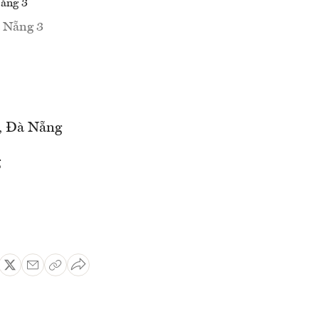
à Nẵng 3
, Đà Nẵng
g