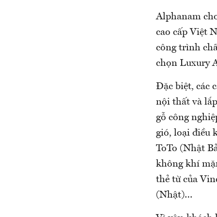
Alphanam cho b
cao cấp Việt N
công trình ch
chọn Luxury A
Đặc biệt, các 
nội thất và lắ
gỗ công nghiệ
gió, loại điều
ToTo (Nhật Bả
không khí mặn
thẻ từ của Vin
(Nhật)…