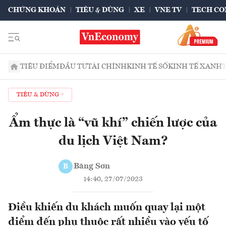
CHỨNG KHOÁN
TIÊU & DÙNG
XE
VNE TV
TECH CO
TIÊU ĐIỂM
ĐẦU TƯ
TÀI CHÍNH
KINH TẾ SỐ
KINH TẾ XANH
TIÊU & DÙNG
Ẩm thực là “vũ khí” chiến lược của
du lịch Việt Nam?
Băng Sơn
B
14:40, 27/07/2023
Điều khiến du khách muốn quay lại một
điểm đến phụ thuộc rất nhiều vào yếu tố