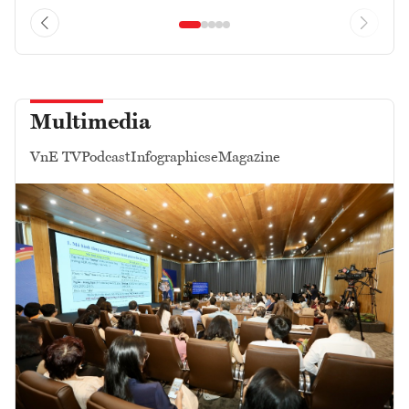
Multimedia
VnE TV
Podcast
Infographics
eMagazine