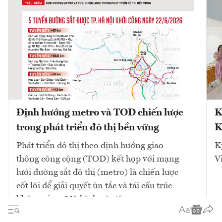
Định hướng metro và TOD chiến lược
K
trong phát triển đô thị bền vững
K
Phát triển đô thị theo định hướng giao
K
thông công cộng (TOD) kết hợp với mạng
V
lưới đường sắt đô thị (metro) là chiến lược
cốt lõi để giải quyết ùn tắc và tái cấu trúc
không gian. Mô hình này tập...
10
bài viết
Xem tất cả
2