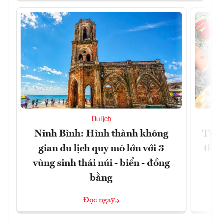
Du lịch
Ninh Bình: Hình thành không
Thế
gian du lịch quy mô lớn với 3
thự
vùng sinh thái núi - biển - đồng
bằng
Đọc ngay