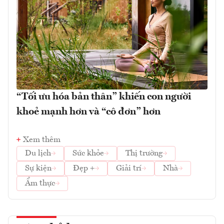
“Tối ưu hóa bản thân” khiến con người
khoẻ mạnh hơn và “cô đơn” hơn
Xem thêm
Du lịch
Sức khỏe
Thị trường
Sự kiện
Đẹp +
Giải trí
Nhà
Ẩm thực