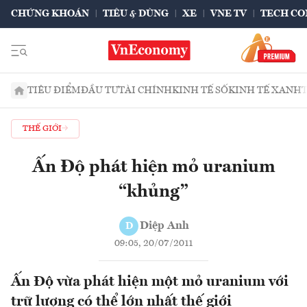
CHỨNG KHOÁN
TIÊU & DÙNG
XE
VNE TV
TECH CO
TIÊU ĐIỂM
ĐẦU TƯ
TÀI CHÍNH
KINH TẾ SỐ
KINH TẾ XANH
THẾ GIỚI
Ấn Độ phát hiện mỏ uranium
“khủng”
Diệp Anh
D
09:05, 20/07/2011
Ấn Độ vừa phát hiện một mỏ uranium với
trữ lượng có thể lớn nhất thế giới