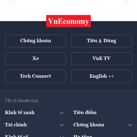
Chứng khoán
Tiêu & Dùng
Xe
VnE TV
Tech Connect
English ++
Tất cả chuyên mục
Kinh tế xanh
Tiêu điểm
Chuyển động xanh
Tài chính
Chứng khoán
Pháp lý
Ngân hàng
Doanh nghiệp niêm yết