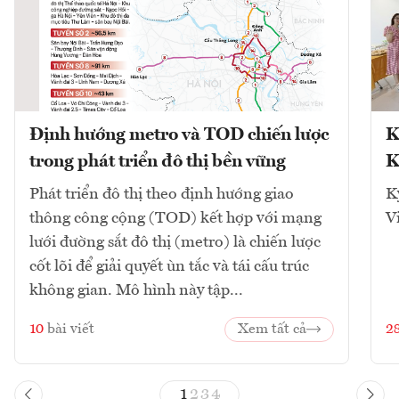
Định hướng metro và TOD chiến lược
K
trong phát triển đô thị bền vững
K
Phát triển đô thị theo định hướng giao
K
thông công cộng (TOD) kết hợp với mạng
V
lưới đường sắt đô thị (metro) là chiến lược
cốt lõi để giải quyết ùn tắc và tái cấu trúc
không gian. Mô hình này tập...
10
bài viết
Xem tất cả
2
1
2
3
4