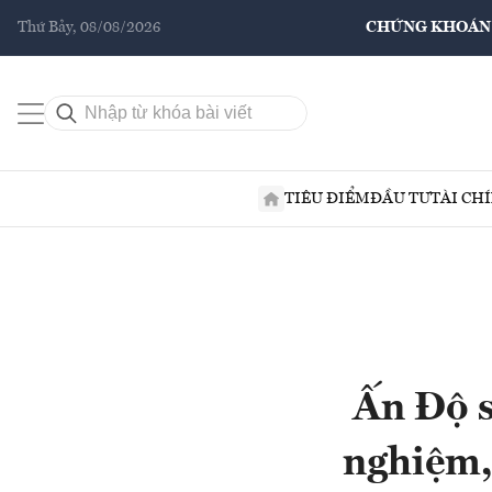
Thứ Bảy, 08/08/2026
CHỨNG KHOÁN
TIÊU ĐIỂM
ĐẦU TƯ
TÀI CH
Ấn Độ s
nghiệm, 