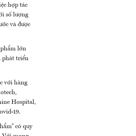
iệc hợp tác
ới số lượng
rước và được
c phẩm lớn
 phát triển
c với hàng
otech,
hine Hospital,
ovid-19.
phẩm” có quy