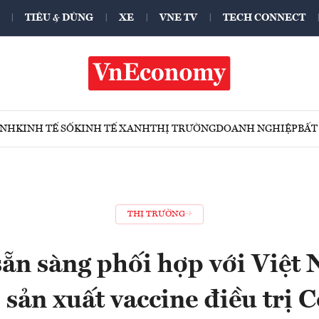
TIÊU & DÙNG
XE
VNE TV
TECH CONNECT
ÍNH
KINH TẾ SỐ
KINH TẾ XANH
THỊ TRƯỜNG
DOANH NGHIỆP
BẤT
THỊ TRƯỜNG
ẵn sàng phối hợp với Việt
sản xuất vaccine điều trị C