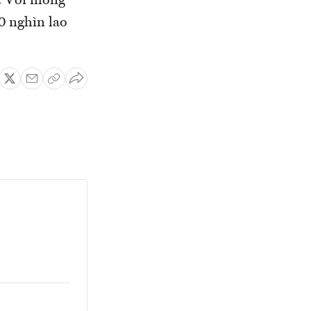
. Với mong
0 nghìn lao