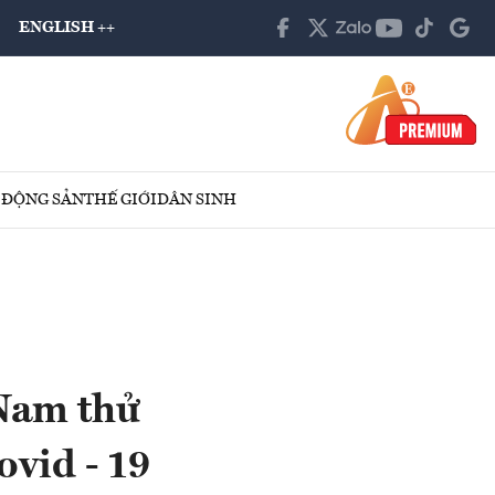
ENGLISH ++
 ĐỘNG SẢN
THẾ GIỚI
DÂN SINH
 Nam thử
ovid - 19