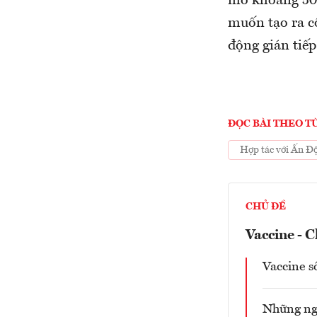
mô khoảng 500
muốn tạo ra cô
động gián tiế
ĐỌC BÀI THEO T
Hợp tác với Ấn Độ
CHỦ ĐỀ
Vaccine - C
Vaccine s
Những ngư