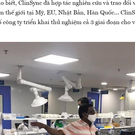
 biết, ClinSync đã hợp tác nghiên cứu và trao đổi 
n thế giới tại Mỹ, EU, Nhật Bản, Hàn Quốc… ClinS
 công ty triển khai thử nghiệm cả 3 giai đoạn cho 