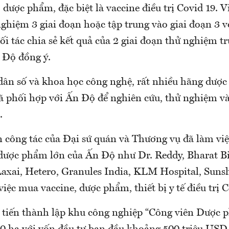
dược phẩm, đặc biệt là vaccine điều trị Covid 19. V
ghiệm 3 giai đoạn hoặc tập trung vào giai đoạn 3 v
i tác chia sẻ kết quả của 2 giai đoạn thử nghiệm t
 Độ đồng ý.
ề dân số và khoa học công nghệ, rất nhiều hãng dượ
đã phối hợp với Ấn Độ để nghiên cứu, thử nghiệm và
.
n công tác của Đại sứ quán và Thương vụ đã làm việ
 dược phẩm lớn của Ấn Độ như Dr. Reddy, Bharat Bi
Laxai, Hetero, Granules India, KLM Hospital, Suns
 việc mua vaccine, dược phẩm, thiết bị y tế điều trị C
 tiến thành lập khu công nghiệp “Công viên Dược 