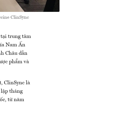
ccine ClinSync
 tại trung tâm
hía Nam Ấn
nh Châu dẫn
dược phẩm và
, ClinSync là
 lập tháng
uốc, từ năm