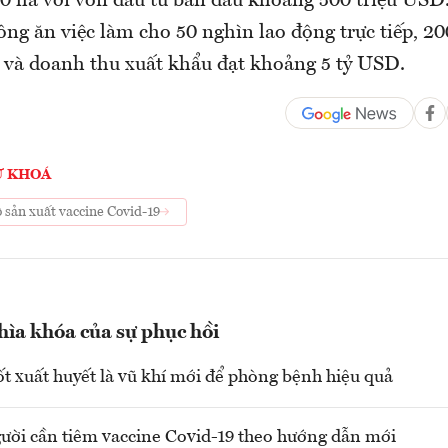
 ha với vốn đầu tư ban đầu khoảng 500 triệu USD
ng ăn việc làm cho 50 nghìn lao động trực tiếp, 20
p và doanh thu xuất khẩu đạt khoảng 5 tỷ USD.
Ừ KHOÁ
 sản xuất vaccine Covid-19
hìa khóa của sự phục hồi
ốt xuất huyết là vũ khí mới để phòng bệnh hiệu quả
ời cần tiêm vaccine Covid-19 theo hướng dẫn mới