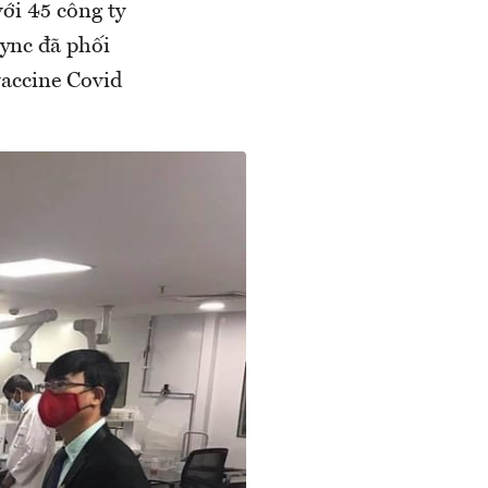
với 45 công ty
ync đã phối
vaccine Covid