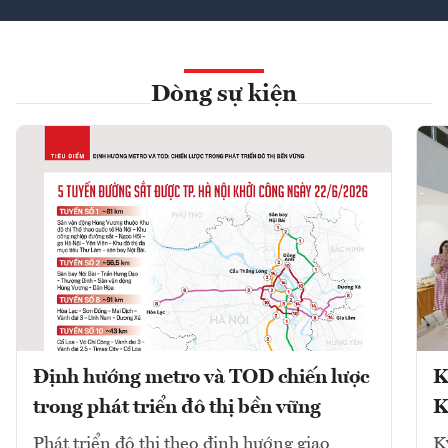
Dòng sự kiện
Định hướng metro và TOD chiến lược
K
trong phát triển đô thị bền vững
K
Phát triển đô thị theo định hướng giao
K