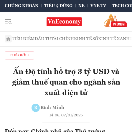
CHỨNG KHOÁN
TIÊU & DÙNG
XE
VNE TV
TECH CO
TIÊU ĐIỂM
ĐẦU TƯ
TÀI CHÍNH
KINH TẾ SỐ
KINH TẾ XANH
THẾ GIỚI
Ấn Độ tính hỗ trợ 3 tỷ USD và
giảm thuế quan cho ngành sản
xuất điện tử
Bình Minh
B
14:06, 07/01/2025
Đến nay, Chính phủ của Thủ tướng