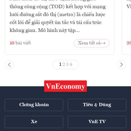
thông công cộng (TOD) kết hợp với mạng
V
lưới đường sắt đô thị (metro) là chiến lược
cốt lõi để giải quyết ùn tắc và tái cấu trúc
không gian. Mô hình này tập...
10
bài viết
Xem tất cả
2
1
2
3
4
Chứng khoán
Tiêu & Dùng
Xe
VnE TV