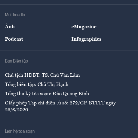
Hạ tầng
Sức khỏe
Khung pháp lý
Doanh nghiệp
Địa phương
Thị trường
Bảo hiểm
Multimedia
Sự kiện
Nhân lực
Ảnh
eMagazine
Đẹp +
An sinh
Podcast
Infographics
Giải trí
Y tế
Nhà
Ban Biên tập
Ẩm thực
Chủ tịch HĐBT: TS. Chử Văn Lâm
Tổng biên tập: Chử Thị Hạnh
Tổng thư ký tòa soạn: Đào Quang Bính
Giấy phép Tạp chí điện tử số: 272/GP-BTTTT ngày
26/6/2020
Liên hệ tòa soạn