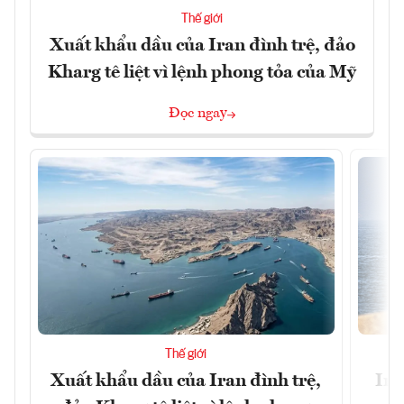
Thế giới
Xuất khẩu dầu của Iran đình trệ, đảo
Kharg tê liệt vì lệnh phong tỏa của Mỹ
Đọc ngay
Thế giới
Xuất khẩu dầu của Iran đình trệ,
Ira