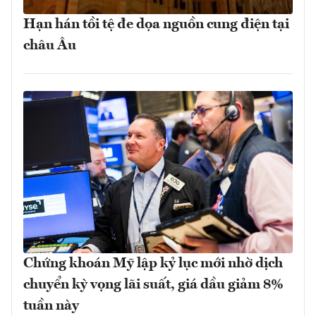
Hạn hán tồi tệ đe dọa nguồn cung điện tại
châu Âu
Chứng khoán Mỹ lập kỷ lục mới nhờ dịch
chuyển kỳ vọng lãi suất, giá dầu giảm 8%
tuần này