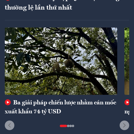
thường lệ lần thứ nhất
Ba giải pháp chiến lược nhằm cán mốc
xuất khẩu 74 tỷ USD
ngu