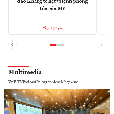
đảo Kharg tê liệt vì lệnh phong
tỏa của Mỹ
Đọc ngay
Multimedia
VnE TV
Podcast
Infographics
eMagazine