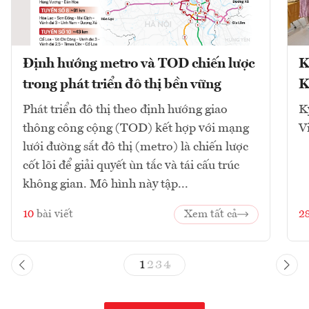
Định hướng metro và TOD chiến lược
K
trong phát triển đô thị bền vững
K
Phát triển đô thị theo định hướng giao
K
thông công cộng (TOD) kết hợp với mạng
V
lưới đường sắt đô thị (metro) là chiến lược
cốt lõi để giải quyết ùn tắc và tái cấu trúc
không gian. Mô hình này tập...
10
bài viết
Xem tất cả
2
1
2
3
4