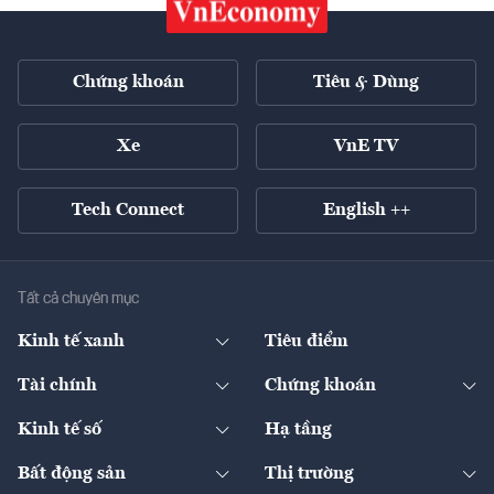
Chứng khoán
Tiêu & Dùng
Xe
VnE TV
Tech Connect
English ++
Tất cả chuyên mục
Kinh tế xanh
Tiêu điểm
Chuyển động xanh
Tài chính
Chứng khoán
Pháp lý
Ngân hàng
Doanh nghiệp niêm yết
Kinh tế số
Hạ tầng
Thương hiệu xanh
Thị trường vốn
Thị trường
Sản phẩm - Thị trường
Bất động sản
Thị trường
Diễn đàn
Thuế
Đầu tư