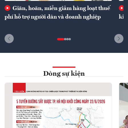
Giãn, hoãn, miễn giảm hàng loạt thuế
phí hỗ trợ người dân và doanh nghiệp
kin
Dòng sự kiện