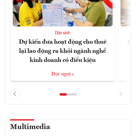
Dân sinh
Dự kiến đưa hoạt động cho thuê
Đề 
lại lao động ra khỏi ngành nghề
hà
kinh doanh có điều kiện
n
Đọc ngay
Multimedia