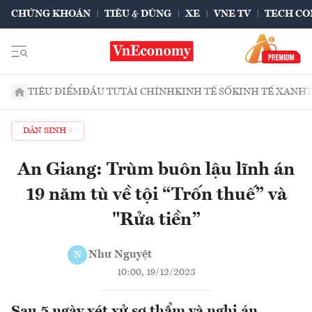
CHỨNG KHOÁN
TIÊU & DÙNG
XE
VNE TV
TECH CO
TIÊU ĐIỂM
ĐẦU TƯ
TÀI CHÍNH
KINH TẾ SỐ
KINH TẾ XANH
DÂN SINH
An Giang: Trùm buôn lậu lĩnh án
19 năm tù về tội “Trốn thuế” và
"Rửa tiền”
Như Nguyệt
N
10:00, 19/12/2023
Sau 5 ngày xét xử sơ thẩm và nghị án,