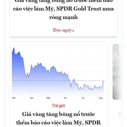
Giá vàng tăng bùng nổ trước thềm báo
cáo việc làm Mỹ, SPDR Gold Trust mua
ròng mạnh
Đọc ngay
Thế giới
Giá vàng tăng bùng nổ trước
Mỹ 
thềm báo cáo việc làm Mỹ, SPDR