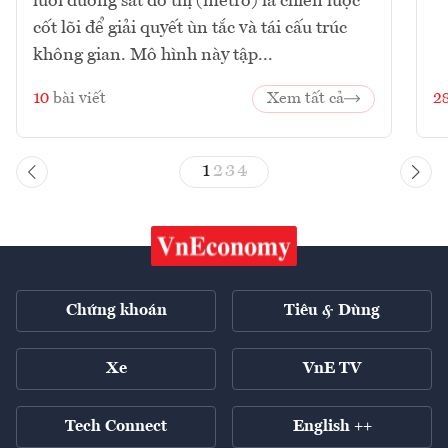
lưới đường sắt đô thị (metro) là chiến lược
cốt lõi để giải quyết ùn tắc và tái cấu trúc
không gian. Mô hình này tập...
10
bài viết
Xem tất cả
2
1
2
3
4
Chứng khoán
Tiêu & Dùng
Xe
VnE TV
Tech Connect
English ++