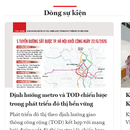
Dòng sự kiện
Định hướng metro và TOD chiến lược
K
trong phát triển đô thị bền vững
K
Phát triển đô thị theo định hướng giao
K
thông công cộng (TOD) kết hợp với mạng
V