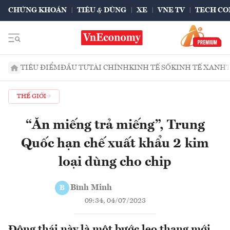
CHỨNG KHOÁN
TIÊU & DÙNG
XE
VNE TV
TECH CO
TIÊU ĐIỂM
ĐẦU TƯ
TÀI CHÍNH
KINH TẾ SỐ
KINH TẾ XANH
THẾ GIỚI
“Ăn miếng trả miếng”, Trung
Quốc hạn chế xuất khẩu 2 kim
loại dùng cho chip
Bình Minh
B
09:34, 04/07/2023
Động thái này là một bước leo thang mới