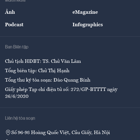
Multimedia
Sự kiện
Nhân lực
Ảnh
eMagazine
Đẹp +
An sinh
Podcast
Infographics
Giải trí
Y tế
Nhà
Ban Biên tập
Ẩm thực
Chủ tịch HĐBT: TS. Chử Văn Lâm
Tổng biên tập: Chử Thị Hạnh
Tổng thư ký tòa soạn: Đào Quang Bính
Giấy phép Tạp chí điện tử số: 272/GP-BTTTT ngày
26/6/2020
Liên hệ tòa soạn
Số 96-98 Hoàng Quốc Việt, Cầu Giấy, Hà Nội