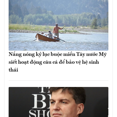
Nắng nóng kỷ lục buộc miền Tây nước Mỹ
siết hoạt động câu cá để bảo vệ hệ sinh
thái