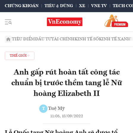
CHỨNG KHOÁN
TIÊU & DÙNG
XE
VNE TV
TECH CO
TIÊU ĐIỂM
ĐẦU TƯ
TÀI CHÍNH
KINH TẾ SỐ
KINH TẾ XANH
THẾ GIỚI
Anh gấp rút hoàn tất công tác
chuẩn bị trước thềm tang lễ Nữ
hoàng Elizabeth II
Tuệ Mỹ
T
11:05, 18/09/2022
Lễ Quốc tang Nữ hoàng Anh sẽ được tổ