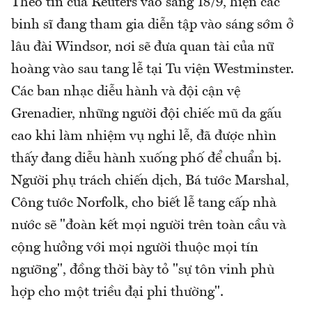
Theo tin của Reuters vào sáng 18/9, hiện các
binh sĩ đang tham gia diễn tập vào sáng sớm ở
lâu đài Windsor, nơi sẽ đưa quan tài của nữ
hoàng vào sau tang lễ tại Tu viện Westminster.
Các ban nhạc diễu hành và đội cận vệ
Grenadier, những người đội chiếc mũ da gấu
cao khi làm nhiệm vụ nghi lễ, đã được nhìn
thấy đang diễu hành xuống phố để chuẩn bị.
Người phụ trách chiến dịch, Bá tước Marshal,
Công tước Norfolk, cho biết lễ tang cấp nhà
nước sẽ "đoàn kết mọi người trên toàn cầu và
cộng hưởng với mọi người thuộc mọi tín
ngưỡng", đồng thời bày tỏ "sự tôn vinh phù
hợp cho một triều đại phi thường".