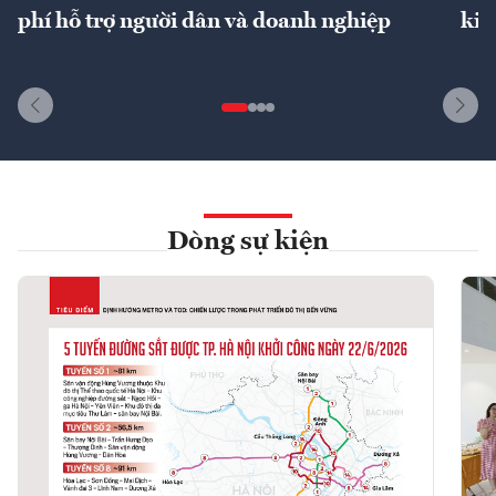
phí hỗ trợ người dân và doanh nghiệp
kin
Dòng sự kiện