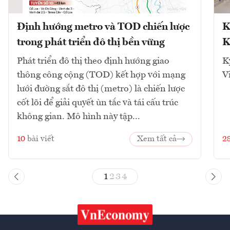
Định hướng metro và TOD chiến lược
K
trong phát triển đô thị bền vững
K
Phát triển đô thị theo định hướng giao
K
thông công cộng (TOD) kết hợp với mạng
V
lưới đường sắt đô thị (metro) là chiến lược
cốt lõi để giải quyết ùn tắc và tái cấu trúc
không gian. Mô hình này tập...
10
bài viết
Xem tất cả
2
1
2
3
4