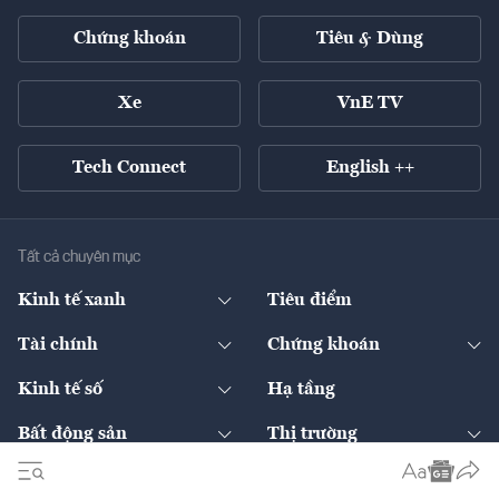
Chứng khoán
Tiêu & Dùng
Xe
VnE TV
Tech Connect
English ++
Tất cả chuyên mục
Kinh tế xanh
Tiêu điểm
Chuyển động xanh
Tài chính
Chứng khoán
Pháp lý
Ngân hàng
Doanh nghiệp niêm yết
Kinh tế số
Hạ tầng
Thương hiệu xanh
Thị trường vốn
Thị trường
Sản phẩm - Thị trường
Bất động sản
Thị trường
Diễn đàn
Thuế
Đầu tư
Tài sản số
Chính sách
Xuất nhập khẩu
Thế giới
Doanh nghiệp
Bảo hiểm
Quốc tế
Dịch vụ số