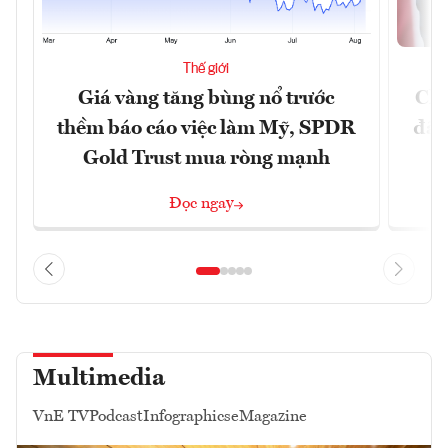
Thế giới
Giá vàng tăng bùng nổ trước
Chí
thềm báo cáo việc làm Mỹ, SPDR
đã 
Gold Trust mua ròng mạnh
Đọc ngay
Multimedia
VnE TV
Podcast
Infographics
eMagazine