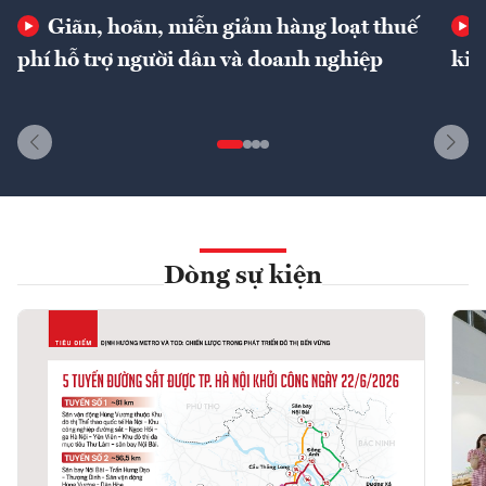
Giãn, hoãn, miễn giảm hàng loạt thuế
phí hỗ trợ người dân và doanh nghiệp
kin
Dòng sự kiện