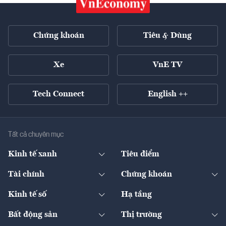
Chứng khoán
Tiêu & Dùng
Xe
VnE TV
Tech Connect
English ++
Tất cả chuyên mục
Kinh tế xanh
Tiêu điểm
Chuyển động xanh
Tài chính
Chứng khoán
Pháp lý
Ngân hàng
Doanh nghiệp niêm yết
Kinh tế số
Hạ tầng
Thương hiệu xanh
Thị trường vốn
Thị trường
Sản phẩm - Thị trường
Bất động sản
Thị trường
Diễn đàn
Thuế
Đầu tư