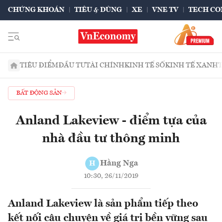
CHỨNG KHOÁN
TIÊU & DÙNG
XE
VNE TV
TECH CO
TIÊU ĐIỂM
ĐẦU TƯ
TÀI CHÍNH
KINH TẾ SỐ
KINH TẾ XANH
BẤT ĐỘNG SẢN
Anland Lakeview - điểm tựa của
nhà đầu tư thông minh
Hằng Nga
H
10:30, 26/11/2019
Anland Lakeview là sản phẩm tiếp theo
kết nối câu chuyện về giá trị bền vững sau