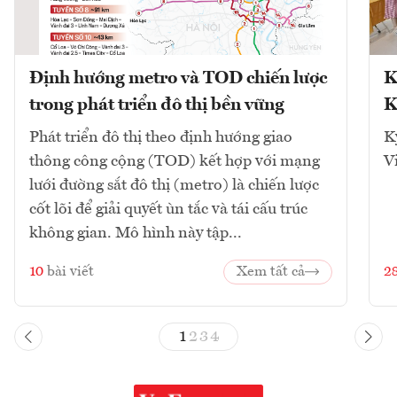
Định hướng metro và TOD chiến lược
K
trong phát triển đô thị bền vững
K
Phát triển đô thị theo định hướng giao
K
thông công cộng (TOD) kết hợp với mạng
V
lưới đường sắt đô thị (metro) là chiến lược
cốt lõi để giải quyết ùn tắc và tái cấu trúc
không gian. Mô hình này tập...
10
bài viết
Xem tất cả
2
1
2
3
4