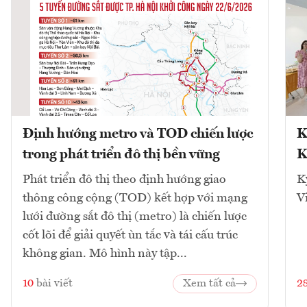
Định hướng metro và TOD chiến lược
K
trong phát triển đô thị bền vững
K
Phát triển đô thị theo định hướng giao
K
thông công cộng (TOD) kết hợp với mạng
V
lưới đường sắt đô thị (metro) là chiến lược
cốt lõi để giải quyết ùn tắc và tái cấu trúc
không gian. Mô hình này tập...
10
bài viết
Xem tất cả
2