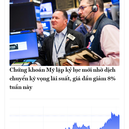
Chứng khoán Mỹ lập kỷ lục mới nhờ dịch
chuyển kỳ vọng lãi suất, giá dầu giảm 8%
tuần này