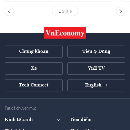
1
2
3
4
Chứng khoán
Tiêu & Dùng
Xe
VnE TV
Tech Connect
English ++
Tất cả chuyên mục
Kinh tế xanh
Tiêu điểm
Chuyển động xanh