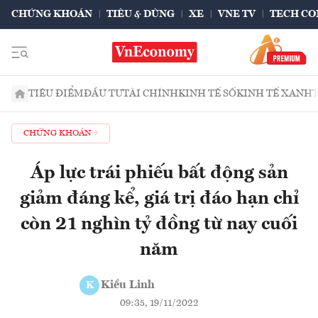
CHỨNG KHOÁN
TIÊU & DÙNG
XE
VNE TV
TECH CO
TIÊU ĐIỂM
ĐẦU TƯ
TÀI CHÍNH
KINH TẾ SỐ
KINH TẾ XANH
CHỨNG KHOÁN
Áp lực trái phiếu bất động sản
giảm đáng kể, giá trị đáo hạn chỉ
còn 21 nghìn tỷ đồng từ nay cuối
năm
Kiều Linh
K
09:35, 19/11/2022