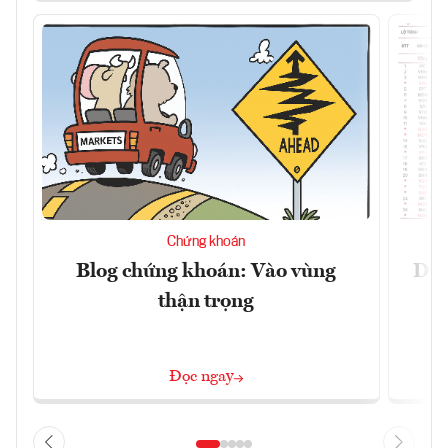
Chứng khoán
Blog chứng khoán: Vào vùng
Dự 
thận trọng
t
Đọc ngay