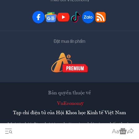
Theo dõi VnEconomy
Đặt mua ấn phẩm
Bản quyền thuộc về
VnEconomy
Tạp chí điện tử của Hội Khoa học Kinh tế Việt Nam
Mọi tin bài đăng lại từ website này phải có sự chấp thuận
bằng văn bản của
Tạp chí Kinh tế Việt Nam - VnEconomy