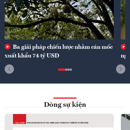
Ba giải pháp chiến lược nhằm cán mốc
xuất khẩu 74 tỷ USD
ngu
Dòng sự kiện