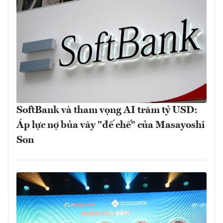
SoftBank và tham vọng AI trăm tỷ USD:
Áp lực nợ bủa vây "đế chế" của Masayoshi
Son