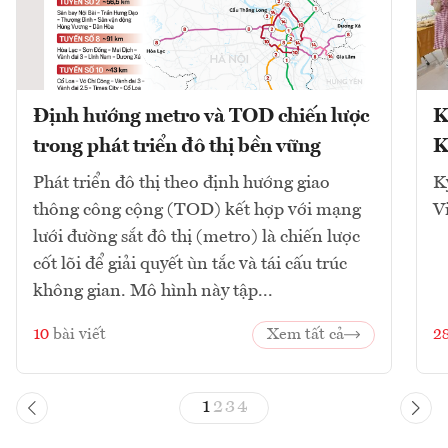
Định hướng metro và TOD chiến lược
K
trong phát triển đô thị bền vững
K
Phát triển đô thị theo định hướng giao
K
thông công cộng (TOD) kết hợp với mạng
V
lưới đường sắt đô thị (metro) là chiến lược
cốt lõi để giải quyết ùn tắc và tái cấu trúc
không gian. Mô hình này tập...
10
bài viết
Xem tất cả
2
1
2
3
4