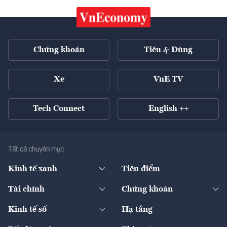
Chứng khoán
Tiêu & Dùng
Xe
VnE TV
Tech Connect
English ++
Tất cả chuyên mục
Kinh tế xanh
Tiêu điểm
Chuyển động xanh
Tài chính
Chứng khoán
Pháp lý
Ngân hàng
Doanh nghiệp niêm yết
Kinh tế số
Hạ tầng
Thương hiệu xanh
Thị trường vốn
Thị trường
Sản phẩm - Thị trường