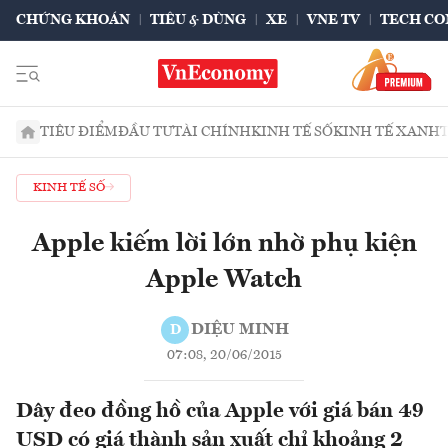
CHỨNG KHOÁN
TIÊU & DÙNG
XE
VNE TV
TECH CO
TIÊU ĐIỂM
ĐẦU TƯ
TÀI CHÍNH
KINH TẾ SỐ
KINH TẾ XANH
KINH TẾ SỐ
Apple kiếm lời lớn nhờ phụ kiện
Apple Watch
DIỆU MINH
D
07:08, 20/06/2015
Dây đeo đồng hồ của Apple với giá bán 49
USD có giá thành sản xuất chỉ khoảng 2