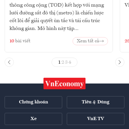
thông công cộng (TOD) kết hợp với mạng
V
lưới đường sắt đô thị (metro) là chiến lược
cốt lõi để giải quyết ùn tắc và tái cấu trúc
không gian. Mô hình này tập...
10
bài viết
Xem tất cả
2
1
2
3
4
Chứng khoán
Tiêu & Dùng
Xe
VnE TV