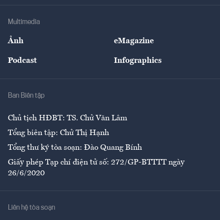
Khung pháp lý
Doanh nghiệp
Địa phương
Thị trường
Bảo hiểm
Multimedia
Sự kiện
Nhân lực
Ảnh
eMagazine
Đẹp +
An sinh
Podcast
Infographics
Giải trí
Y tế
Nhà
Ban Biên tập
Ẩm thực
Chủ tịch HĐBT: TS. Chử Văn Lâm
Tổng biên tập: Chử Thị Hạnh
Tổng thư ký tòa soạn: Đào Quang Bính
Giấy phép Tạp chí điện tử số: 272/GP-BTTTT ngày
26/6/2020
Liên hệ tòa soạn