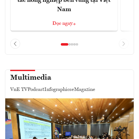
tác nông nghiệp bền vững tại Việt
Nam
Đọc ngay
Multimedia
VnE TV
Podcast
Infographics
eMagazine