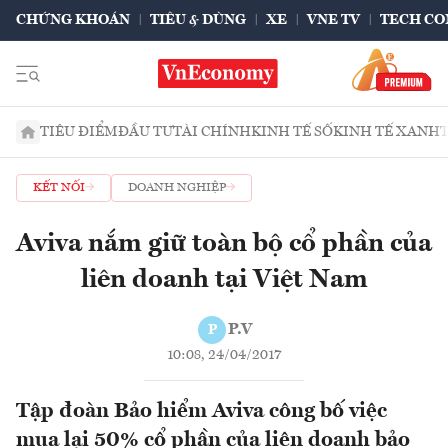
CHỨNG KHOÁN
TIÊU & DÙNG
XE
VNE TV
TECH CO
TIÊU ĐIỂM
ĐẦU TƯ
TÀI CHÍNH
KINH TẾ SỐ
KINH TẾ XANH
KẾT NỐI
DOANH NGHIỆP
Aviva nắm giữ toàn bộ cổ phần của
liên doanh tại Việt Nam
P.V
P
10:08, 24/04/2017
Tập đoàn Bảo hiểm Aviva công bố việc
mua lại 50% cổ phần của liên doanh bảo