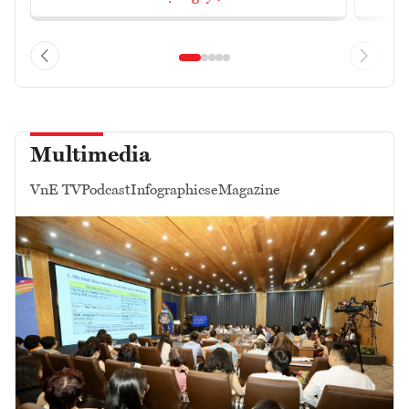
Multimedia
VnE TV
Podcast
Infographics
eMagazine