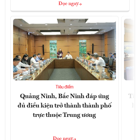
Đọc ngay
Tiêu điểm
Quảng Ninh, Bắc Ninh đáp ứng
Tiế
đủ điều kiện trở thành thành phố
hệ
trực thuộc Trung ương
Đọc ngay