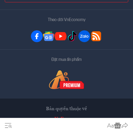
Theo dõi VnEconomy
Đặt mua ấn phẩm
Bản quyền thuộc về
VnEconomy
Tạp chí điện tử của Hội Khoa học Kinh tế Việt Nam