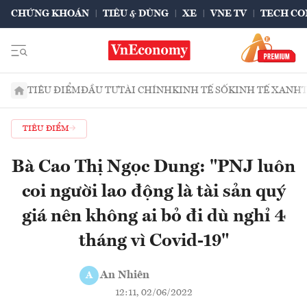
CHỨNG KHOÁN
TIÊU & DÙNG
XE
VNE TV
TECH CO
TIÊU ĐIỂM
ĐẦU TƯ
TÀI CHÍNH
KINH TẾ SỐ
KINH TẾ XANH
TIÊU ĐIỂM
Bà Cao Thị Ngọc Dung: "PNJ luôn
coi người lao động là tài sản quý
giá nên không ai bỏ đi dù nghỉ 4
tháng vì Covid-19"
An Nhiên
A
12:11, 02/06/2022