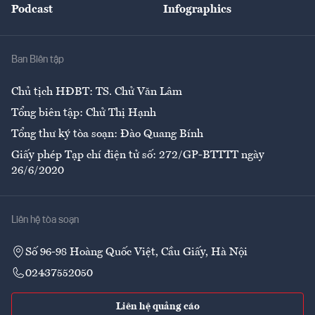
Podcast
Infographics
Giải trí
Y tế
Nhà
Ban Biên tập
Ẩm thực
Chủ tịch HĐBT: TS. Chử Văn Lâm
Tổng biên tập: Chử Thị Hạnh
Tổng thư ký tòa soạn: Đào Quang Bính
Giấy phép Tạp chí điện tử số: 272/GP-BTTTT ngày
26/6/2020
Liên hệ tòa soạn
Số 96-98 Hoàng Quốc Việt, Cầu Giấy, Hà Nội
02437552050
Liên hệ quảng cáo