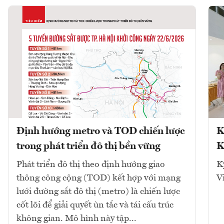
Định hướng metro và TOD chiến lược
K
trong phát triển đô thị bền vững
K
Phát triển đô thị theo định hướng giao
K
thông công cộng (TOD) kết hợp với mạng
V
lưới đường sắt đô thị (metro) là chiến lược
cốt lõi để giải quyết ùn tắc và tái cấu trúc
không gian. Mô hình này tập...