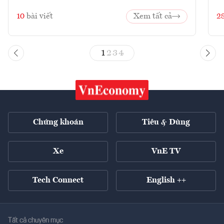
10
bài viết
Xem tất cả
2
1
2
3
4
Chứng khoán
Tiêu & Dùng
Xe
VnE TV
Tech Connect
English ++
Tất cả chuyên mục