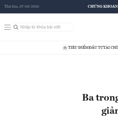
Thứ Sáu, 07/08/2026
CHỨNG KHOÁN
TIÊU ĐIỂM
ĐẦU TƯ
TÀI CH
Ba trong
giả