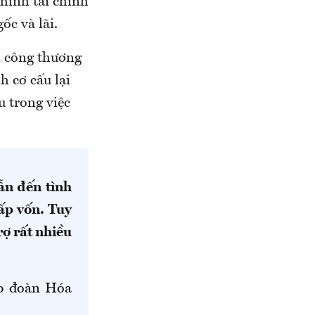
 hình tài chính
ốc và lãi.
h công thương
 cơ cấu lại
u trong việc
ẫn đến tình
ấp vốn. Tuy
rợ rất nhiều
ập đoàn Hóa