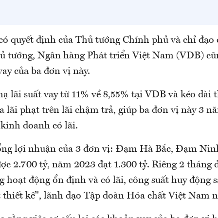
có quyết định của Thủ tướng Chính phủ và chỉ đạo
ủ tướng, Ngân hàng Phát triển Việt Nam (VDB) cũn
vay của ba đơn vị này.
hạ lãi suất vay từ 11% về 8,55% tại VDB và kéo dài t
 lãi phạt trên lãi chậm trả, giúp ba đơn vị này 3 n
kinh doanh có lãi.
ổng lợi nhuận của 3 đơn vị: Đạm Hà Bắc, Đạm Ni
ược 2.700 tỷ, năm 2023 đạt 1.300 tỷ. Riêng 2 tháng
g hoạt động ổn định và có lãi, công suất huy động 
 thiết kế", lãnh đạo Tập đoàn Hóa chất Việt Nam n