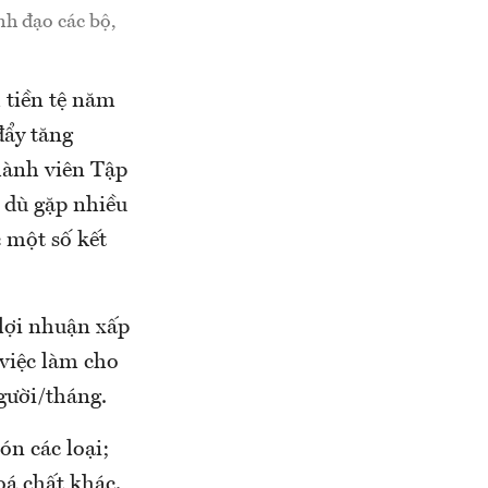
nh đạo các bộ,
 tiền tệ năm
đẩy tăng
hành viên Tập
 dù gặp nhiều
 một số kết
lợi nhuận xấp
 việc làm cho
gười/tháng.
ón các loại;
oá chất khác.