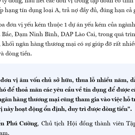
tỷ đồng, hầu hết các đơn vị trong tập đoàn có tình
 hạng tín dụng loại A, trả nợ đầy đủ, đúng hạn cả g
 ba đơn vị yếu kém thuộc 1 dự án yếu kém của ngàn
ắc, Đạm Ninh Bình, DAP Lào Cai, trong quá trình
, khối ngân hàng thương mại có sự giúp đỡ rất nhiề
à dòng tiền.
 đơn vị âm vốn chủ sở hữu, thua lỗ nhiều năm, d
khó để thoả mãn các yêu cầu về tín dụng để được c
ngân hàng thương mại cũng tham gia vào việc hỗ t
ị này hoạt động ổn định, duy trì được dòng tiền".
n Phú Cường
, Chủ tịch Hội đồng thành viên T
Nam.