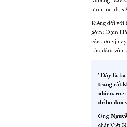
khoảng 15.000 
lành mạnh, xếp
Riêng đối với
gồm: Đạm Hà B
các đơn vị này
bảo đảm vốn v
"Đây là ba
trạng rất 
nhiên, các 
để ba đơn v
Ông
Nguyễ
chất Việt 