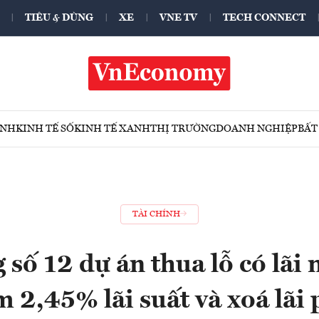
TIÊU & DÙNG
XE
VNE TV
TECH CONNECT
ÍNH
KINH TẾ SỐ
KINH TẾ XANH
THỊ TRƯỜNG
DOANH NGHIỆP
BẤT
TÀI CHÍNH
 số 12 dự án thua lỗ có lã
m 2,45% lãi suất và xoá lãi 