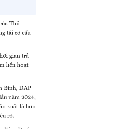
 của Thủ
g tái cơ cấu
hời gian trả
ăm liền hoạt
nh Bình, DAP
 đầu năm 2024,
sản xuất là hơn
êu rõ.