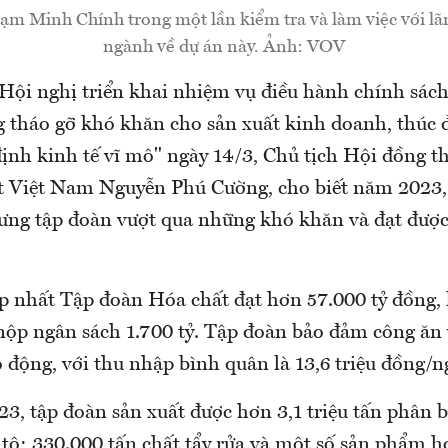
m Minh Chính trong một lần kiểm tra và làm việc với lã
ngành về dự án này. Ảnh: VOV
"Hội nghị triển khai nhiệm vụ điều hành chính sách
g tháo gỡ khó khăn cho sản xuất kinh doanh, thúc 
định kinh tế vĩ mô" ngày 14/3, Chủ tịch Hội đồng t
 Việt Nam Nguyễn Phú Cường, cho biết năm 2023,
ưng tập đoàn vượt qua những khó khăn và đạt được
 nhất Tập đoàn Hóa chất đạt hơn 57.000 tỷ đồng, 
 nộp ngân sách 1.700 tỷ. Tập đoàn bảo đảm công ăn
 động, với thu nhập bình quân là 13,6 triệu đồng/n
, tập đoàn sản xuất được hơn 3,1 triệu tấn phân b
ô tô; 330.000 tấn chất tẩy rửa và một số sản phẩm h