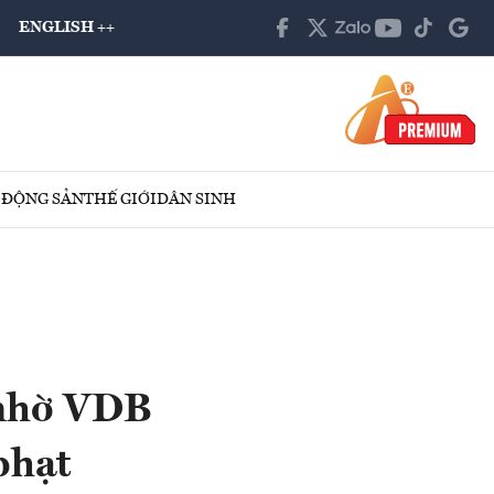
ENGLISH ++
 ĐỘNG SẢN
THẾ GIỚI
DÂN SINH
i nhờ VDB
phạt