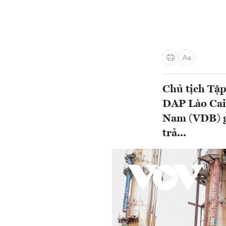
Chủ tịch Tậ
DAP Lào Cai 
Nam (VDB) gi
trả...