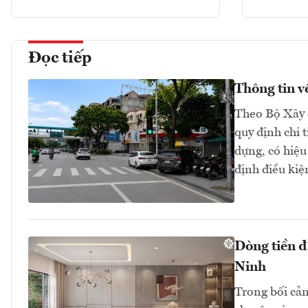
Đọc tiếp
Thông tin v
Theo Bộ Xây 
quy định chi 
dựng, có hiệu
định điều kiệ
Dòng tiền đ
Ninh
Trong bối cản