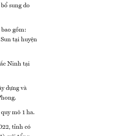
 bổ sung do
, bao gồm:
Sun tại huyện
ắc Ninh tại
ây dựng và
Phong.
quy mô 1 ha.
22, tỉnh có