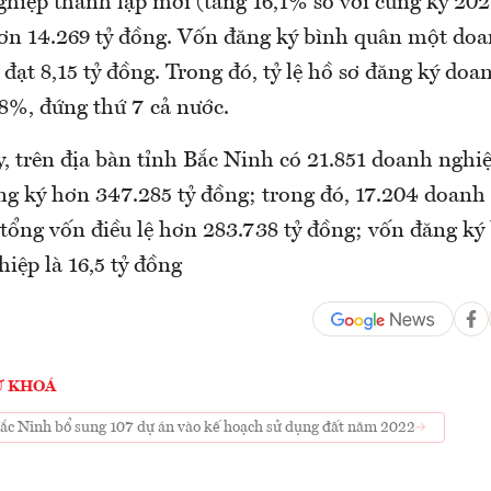
hiệp thành lập mới (tăng 16,1% so với cùng kỳ 2021
ơn 14.269 tỷ đồng. Vốn đăng ký bình quân một do
đạt 8,15 tỷ đồng. Trong đó, tỷ lệ hồ sơ đăng ký do
8%, đứng thứ 7 cả nước.
, trên địa bàn tỉnh Bắc Ninh có 21.851 doanh nghiệ
ăng ký hơn 347.285 tỷ đồng; trong đó, 17.204 doanh
 tổng vốn điều lệ hơn 283.738 tỷ đồng; vốn đăng ký
iệp là 16,5 tỷ đồng
Ừ KHOÁ
ắc Ninh bổ sung 107 dự án vào kế hoạch sử dụng đất năm 2022