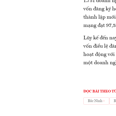
1.751 doanh ng
vốn đăng ký h
thành lập mới 
mạng đạt 97,5
Lũy kế đến nay
vốn điều lệ đ
hoạt động với
một doanh ngh
ĐỌC BÀI THEO T
Bắc Ninh
B