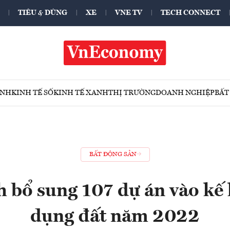
TIÊU & DÙNG
XE
VNE TV
TECH CONNECT
ÍNH
KINH TẾ SỐ
KINH TẾ XANH
THỊ TRƯỜNG
DOANH NGHIỆP
BẤT
BẤT ĐỘNG SẢN
 bổ sung 107 dự án vào kế
dụng đất năm 2022