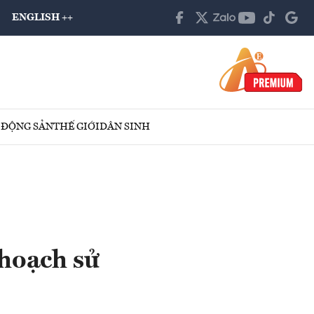
ENGLISH ++
 ĐỘNG SẢN
THẾ GIỚI
DÂN SINH
 hoạch sử