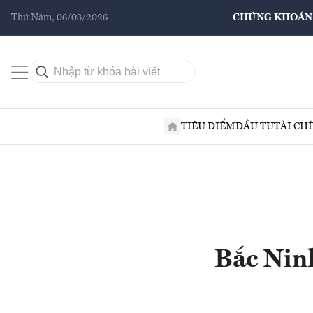
Thứ Năm, 06/08/2026
CHỨNG KHOÁN
TIÊU ĐIỂM
ĐẦU TƯ
TÀI CH
Bắc Ninh