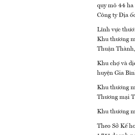
quy mô 44 ha 
Công ty Địa ố
Lĩnh vực thươ
Khu thương mạ
Thuận Thành, 
Khu chợ và d
huyện Gia Bìn
Khu thương mạ
Thương mại Tổ
Khu thương mạ
Theo Sở Kế ho