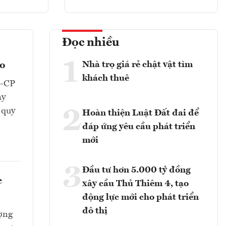
Đọc nhiều
1
Nhà trọ giá rẻ chật vật tìm
eo
khách thuê
Đ-CP
ây
2
 quy
Hoàn thiện Luật Đất đai để
đáp ứng yêu cầu phát triển
mới
3
Đầu tư hơn 5.000 tỷ đồng
c
xây cầu Thủ Thiêm 4, tạo
động lực mới cho phát triển
đô thị
ượng