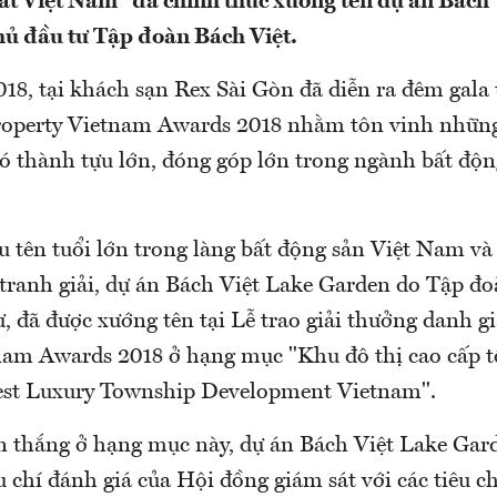
hất Việt Nam" đã chính thức xướng tên dự án Bách
ủ đầu tư Tập đoàn Bách Việt.
8, tại khách sạn Rex Sài Gòn đã diễn ra đêm gala t
operty Vietnam Awards 2018 nhằm tôn vinh những
ó thành tựu lớn, đóng góp lớn trong ngành bất độn
u tên tuổi lớn trong làng bất động sản Việt Nam v
 tranh giải, dự án Bách Việt Lake Garden do Tập đo
, đã được xướng tên tại Lễ trao giải thưởng danh g
nam Awards 2018 ở hạng mục "Khu đô thị cao cấp t
est Luxury Township Development Vietnam".
n thắng ở hạng mục này, dự án Bách Việt Lake Gar
 chí đánh giá của Hội đồng giám sát với các tiêu chí 