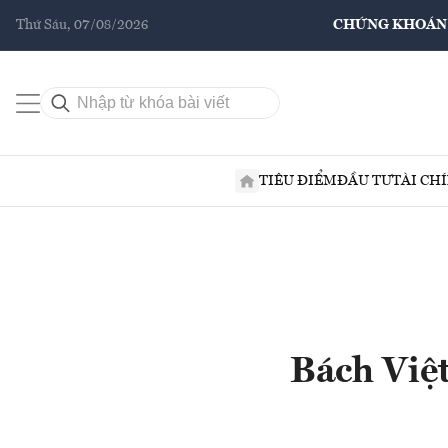
Thứ Sáu, 07/08/2026
CHỨNG KHOÁN
TIÊU ĐIỂM
ĐẦU TƯ
TÀI CH
Bách Việ