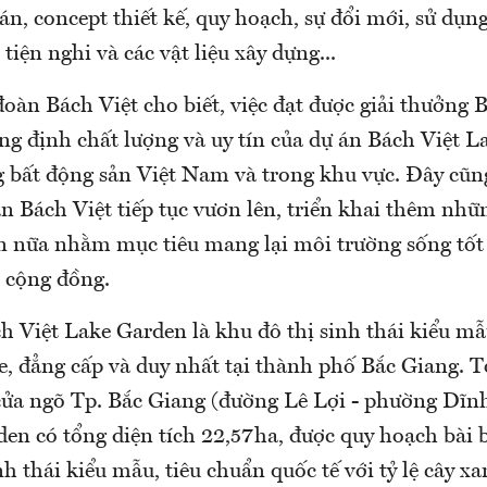
án, concept thiết kế, quy hoạch, sự đổi mới, sử dụn
tiện nghi và các vật liệu xây dựng...
oàn Bách Việt cho biết, việc đạt được giải thưởng 
ẳng định chất lượng và uy tín của dự án Bách Việt 
g bất động sản Việt Nam và trong khu vực. Đây cũn
n Bách Việt tiếp tục vươn lên, triển khai thêm nhữ
n nữa nhằm mục tiêu mang lại môi trường sống tốt
 cộng đồng.
h Việt Lake Garden là khu đô thị sinh thái kiểu mẫu
 đẳng cấp và duy nhất tại thành phố Bắc Giang. Tọa 
 cửa ngõ Tp. Bắc Giang (đường Lê Lợi - phường Dĩn
den có tổng diện tích 22,57ha, được quy hoạch bài
nh thái kiểu mẫu, tiêu chuẩn quốc tế với tỷ lệ cây x