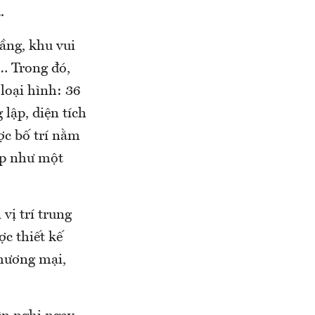
.
ầng, khu vui
i… Trong đó,
loại hình: 36
 lập, diện tích
ợc bố trí nằm
ẹp như một
vị trí trung
c thiết kế
thương mại,