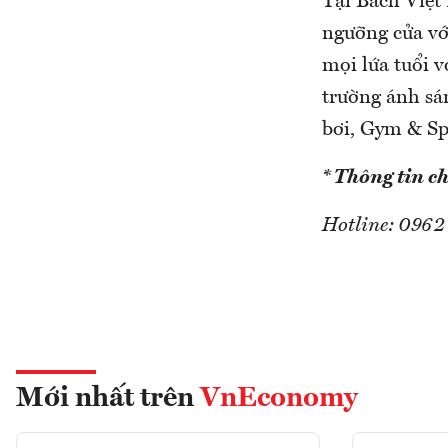
Tại Bách Việt
ngưỡng cửa với
mọi lứa tuổi v
trường ánh sá
bơi, Gym & Sp
* Thông tin chi
Hotline: 0962
Mới nhất trên
VnEconomy