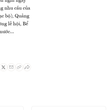
ện nghi ngay
ng nhu cầu của
lạc bộ), Quảng
ng lễ hội, Bể
n nước…