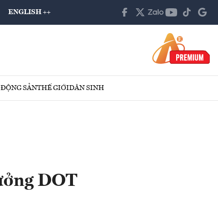
ENGLISH ++
 ĐỘNG SẢN
THẾ GIỚI
DÂN SINH
hưởng DOT