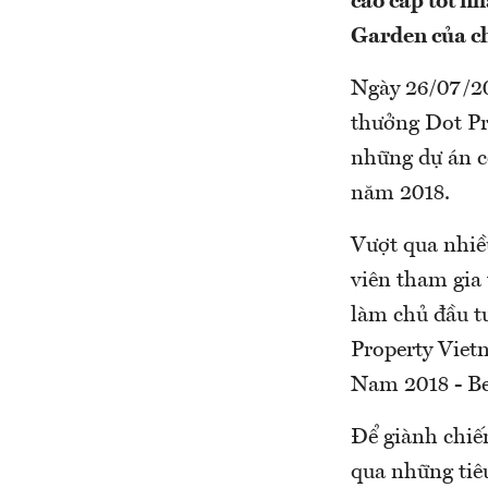
cao cấp tốt n
Garden của ch
Ngày 26/07/201
thưởng Dot Pr
những dự án c
năm 2018.
Vượt qua nhiề
viên tham gia
làm chủ đầu tư
Property Viet
Nam 2018 - B
Để giành chiế
qua những tiêu