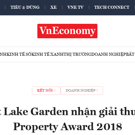
TIÊU & DÙNG
XE
VNE TV
TECH CONNECT
ÍNH
KINH TẾ SỐ
KINH TẾ XANH
THỊ TRƯỜNG
DOANH NGHIỆP
BẤT
KẾT NỐI
DOANH NGHIỆP
t Lake Garden nhận giải t
Property Award 2018