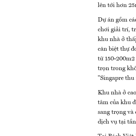
lên tới hơn 2
Dự án gồm các
chơi giải trí,
khu nhà ở thấp
căn biệt thự đ
từ 150-200m2 v
trọn trong kh
"Singapre thu
Khu nhà ở cao 
tâm của khu đ
sang trọng và 
dịch vụ tại tầ