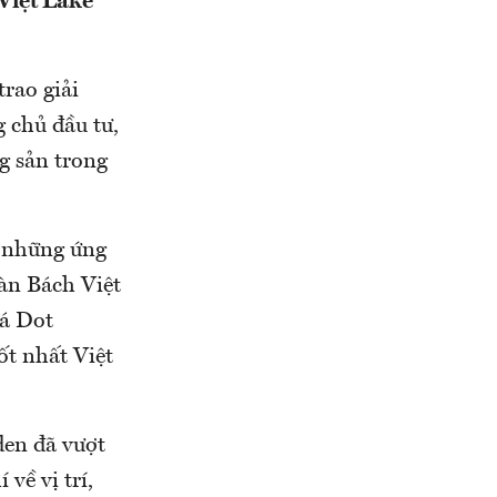
 Việt Lake
rao giải
 chủ đầu tư,
g sản trong
à những ứng
àn Bách Việt
iá Dot
ốt nhất Việt
den đã vượt
về vị trí,