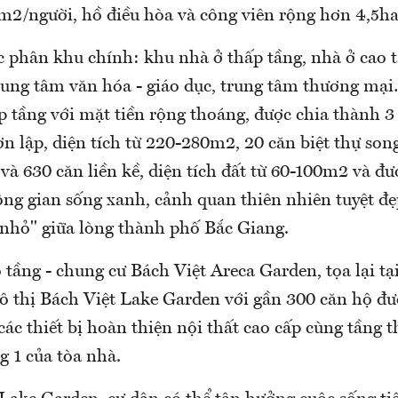
5m2/người, hồ điều hòa và công viên rộng hơn 4,5ha
 phân khu chính: khu nhà ở thấp tầng, nhà ở cao t
 trung tâm văn hóa - giáo dục, trung tâm thương mạ
 tầng với mặt tiền rộng thoáng, được chia thành 3 
ơn lập, diện tích từ 220-280m2, 20 căn biệt thự song
à 630 căn liền kề, diện tích đất từ 60-100m2 và đư
ông gian sống xanh, cảnh quan thiên nhiên tuyệt đ
 nhỏ" giữa lòng thành phố Bắc Giang.
tầng - chung cư Bách Việt Areca Garden, tọa lại tại 
ô thị Bách Việt Lake Garden với gần 300 căn hộ đượ
các thiết bị hoàn thiện nội thất cao cấp cùng tầng 
ng 1 của tòa nhà.