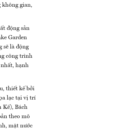
g không gian,
Bất động sản
Lake Garden
g sẽ là động
ng công trình
 nhất, hạnh
, thiết kế bởi
lạc tại vị trí
h Kế), Bách
 bản theo mô
anh, mặt nước