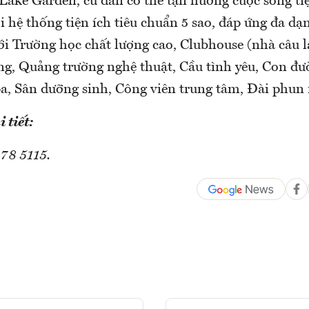
 Lake Garden, cư dân có thể tận hưởng cuộc sống ti
 hệ thống tiện ích tiêu chuẩn 5 sao, đáp ứng đa dạ
ới Trường học chất lượng cao, Clubhouse (nhà câu 
ng, Quảng trường nghệ thuật, Cầu tình yêu, Con đườ
a, Sân dưỡng sinh, Công viên trung tâm, Đài phu
 tiết:
 78 5115.