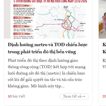
Định hướng metro và TOD chiến lược
K
trong phát triển đô thị bền vững
K
Phát triển đô thị theo định hướng giao
K
thông công cộng (TOD) kết hợp với mạng
V
lưới đường sắt đô thị (metro) là chiến lược
cốt lõi để giải quyết ùn tắc và tái cấu trúc
không gian. Mô hình này tập...
10
bài viết
Xem tất cả
2