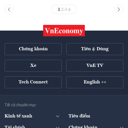
1
2
3
4
Chứng khoán
Tiêu & Dùng
Xe
VnE TV
Tech Connect
English ++
Tất cả chuyên mục
Kinh tế xanh
Tiêu điểm
Chuyển động xanh
Tài chính
Chứng khoán