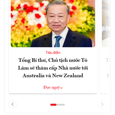
Tiêu điểm
Tổng Bí thư, Chủ tịch nước Tô
Thố
Lâm sẽ thăm cấp Nhà nước tới
lậ
Australia và New Zealand
Bắc
Đọc ngay