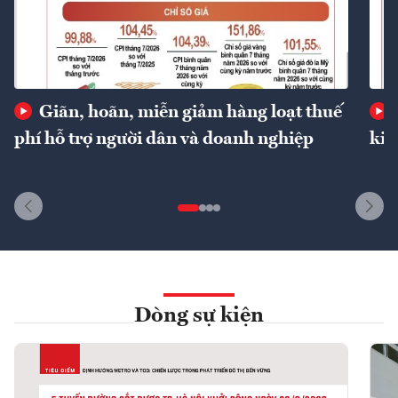
Giãn, hoãn, miễn giảm hàng loạt thuế
phí hỗ trợ người dân và doanh nghiệp
kin
Dòng sự kiện