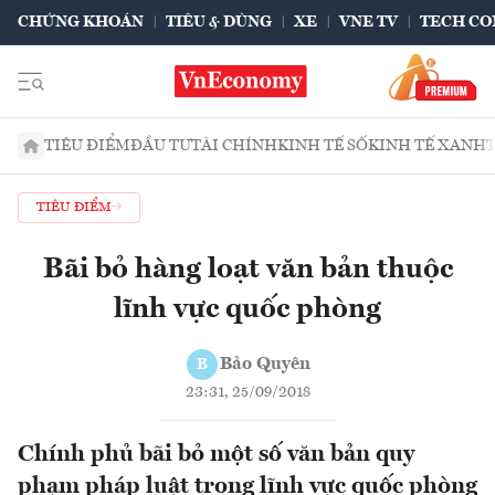
CHỨNG KHOÁN
TIÊU & DÙNG
XE
VNE TV
TECH CO
TIÊU ĐIỂM
ĐẦU TƯ
TÀI CHÍNH
KINH TẾ SỐ
KINH TẾ XANH
TIÊU ĐIỂM
Bãi bỏ hàng loạt văn bản thuộc
lĩnh vực quốc phòng
Bảo Quyên
B
23:31, 25/09/2018
Chính phủ bãi bỏ một số văn bản quy
phạm pháp luật trong lĩnh vực quốc phòng