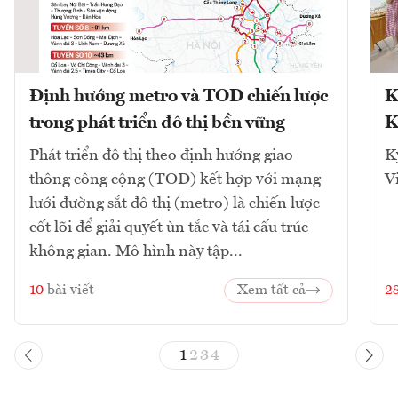
Định hướng metro và TOD chiến lược
K
trong phát triển đô thị bền vững
K
Phát triển đô thị theo định hướng giao
K
thông công cộng (TOD) kết hợp với mạng
V
lưới đường sắt đô thị (metro) là chiến lược
cốt lõi để giải quyết ùn tắc và tái cấu trúc
không gian. Mô hình này tập...
10
bài viết
Xem tất cả
2
1
2
3
4