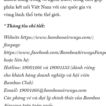
phần kết nối Việt Nam với các quốc gia và
vùng lãnh thổ trên thế giới.
* Thông tin chi tiết:
Website https://www.bambooairways.com/;
fanpage
https://www.facebook.com/BambooAirwaysFanp
hoặc liên hệ:
Hotline: 19001166 và 19001133 (dành riêng
cho khách hàng doanh nghiệp và hội viên
Bamboo Club)
Email: 19001166@bambooairways.com
Các phòng vé và đại lý chính thức của Bamboo
Airways trên toàn quốc.