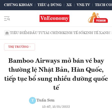
CHỨNG KHOÁN
TIÊU & DÙNG
XE
VNE TV
TECH CO
TIÊU ĐIỂM
ĐẦU TƯ
TÀI CHÍNH
KINH TẾ SỐ
KINH TẾ XANH
THỊ TRƯỜNG
Bamboo Airways mở bán vé bay
thường lệ Nhật Bản, Hàn Quốc,
tiếp tục bổ sung nhiều đường quốc
tế
Tuấn Sơn
T
13:47, 18/01/2022