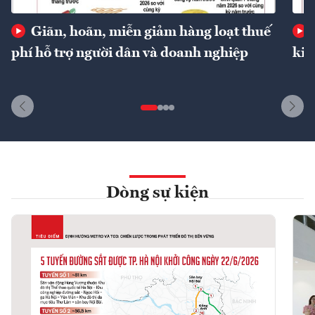
Giãn, hoãn, miễn giảm hàng loạt thuế
phí hỗ trợ người dân và doanh nghiệp
kin
Dòng sự kiện