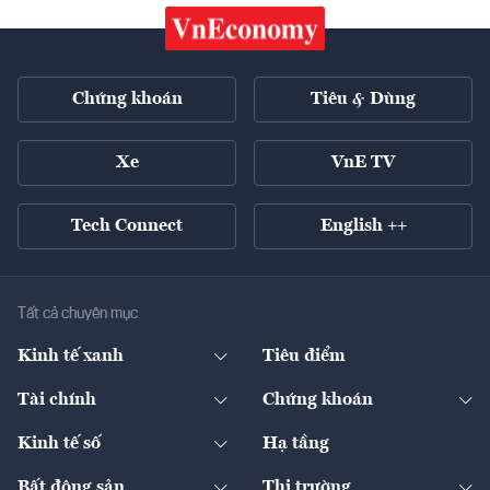
Chứng khoán
Tiêu & Dùng
Xe
VnE TV
Tech Connect
English ++
Tất cả chuyên mục
Kinh tế xanh
Tiêu điểm
Chuyển động xanh
Tài chính
Chứng khoán
Pháp lý
Ngân hàng
Doanh nghiệp niêm yết
Kinh tế số
Hạ tầng
Thương hiệu xanh
Thị trường vốn
Thị trường
Sản phẩm - Thị trường
Bất động sản
Thị trường