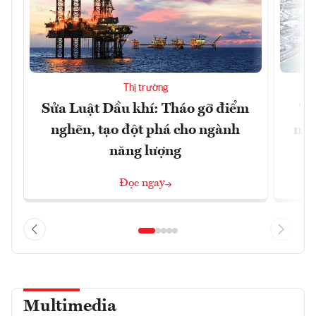
Thị trường
Sửa Luật Dầu khí: Tháo gỡ điểm
"H
nghẽn, tạo đột phá cho ngành
nhì
năng lượng
Đọc ngay
Multimedia