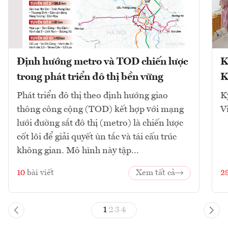
Định hướng metro và TOD chiến lược
K
trong phát triển đô thị bền vững
K
Phát triển đô thị theo định hướng giao
K
thông công cộng (TOD) kết hợp với mạng
V
lưới đường sắt đô thị (metro) là chiến lược
cốt lõi để giải quyết ùn tắc và tái cấu trúc
không gian. Mô hình này tập...
10
bài viết
Xem tất cả
2
1
2
3
4