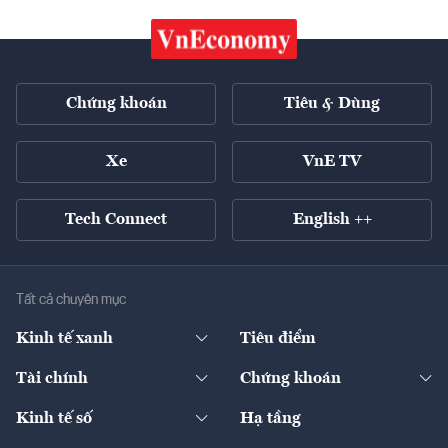
Chứng khoán
Tiêu & Dùng
Xe
VnE TV
Tech Connect
English ++
Tất cả chuyên mục
Kinh tế xanh
Tiêu điểm
Chuyển động xanh
Tài chính
Chứng khoán
Pháp lý
Ngân hàng
Doanh nghiệp niêm yết
Kinh tế số
Hạ tầng
Thương hiệu xanh
Thị trường vốn
Thị trường
Sản phẩm - Thị trường