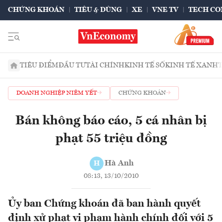
CHỨNG KHOÁN
TIÊU & DÙNG
XE
VNE TV
TECH CO
TIÊU ĐIỂM
ĐẦU TƯ
TÀI CHÍNH
KINH TẾ SỐ
KINH TẾ XANH
DOANH NGHIỆP NIÊM YẾT
CHỨNG KHOÁN
Bán không báo cáo, 5 cá nhân bị
phạt 55 triệu đồng
Hà Anh
H
08:13, 13/10/2010
Ủy ban Chứng khoán đã ban hành quyết
định xử phạt vi phạm hành chính đối với 5