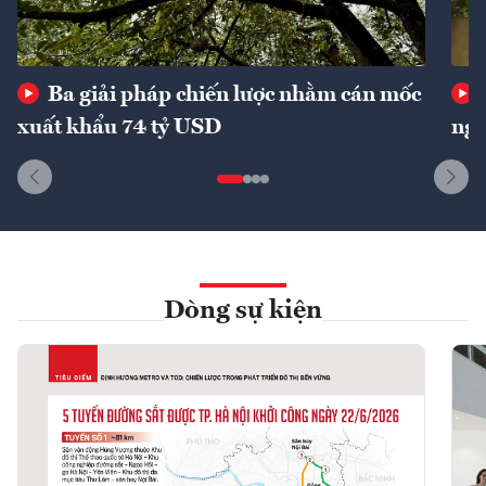
Ba giải pháp chiến lược nhằm cán mốc
xuất khẩu 74 tỷ USD
ngu
Dòng sự kiện