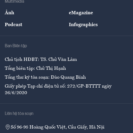
Multimedia
Sự kiện
Nhân lực
Ảnh
eMagazine
Đẹp +
An sinh
Podcast
Infographics
Giải trí
Y tế
Nhà
Ban Biên tập
Ẩm thực
Chủ tịch HĐBT: TS. Chử Văn Lâm
Tổng biên tập: Chử Thị Hạnh
Tổng thư ký tòa soạn: Đào Quang Bính
Giấy phép Tạp chí điện tử số: 272/GP-BTTTT ngày
26/6/2020
Liên hệ tòa soạn
Số 96-98 Hoàng Quốc Việt, Cầu Giấy, Hà Nội