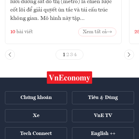
lưới đường sắt đô thị (metro) là chiến lược
cốt lõi để giải quyết ùn tắc và tái cấu trúc
không gian. Mô hình này tập...
10
bài viết
Xem tất cả
2
1
2
3
4
Chứng khoán
Tiêu & Dùng
Xe
VnE TV
Tech Connect
English ++