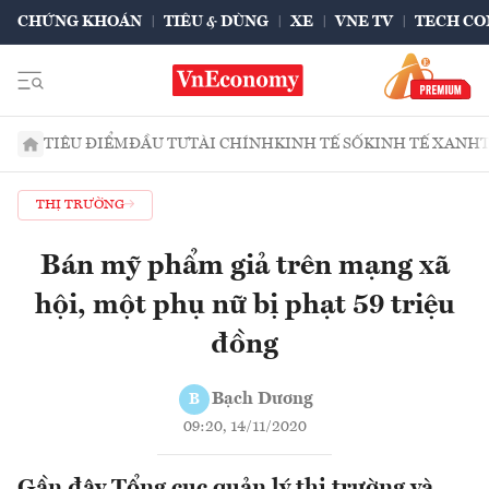
CHỨNG KHOÁN
TIÊU & DÙNG
XE
VNE TV
TECH CO
TIÊU ĐIỂM
ĐẦU TƯ
TÀI CHÍNH
KINH TẾ SỐ
KINH TẾ XANH
THỊ TRƯỜNG
Bán mỹ phẩm giả trên mạng xã
hội, một phụ nữ bị phạt 59 triệu
đồng
Bạch Dương
B
09:20, 14/11/2020
Gần đây Tổng cục quản lý thị trường và