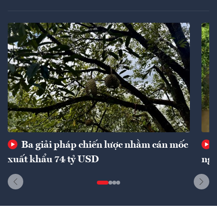
Ba giải pháp chiến lược nhằm cán mốc
xuất khẩu 74 tỷ USD
ngu