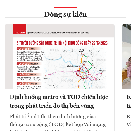
Dòng sự kiện
Định hướng metro và TOD chiến lược
K
trong phát triển đô thị bền vững
K
Phát triển đô thị theo định hướng giao
K
thông công cộng (TOD) kết hợp với mạng
V