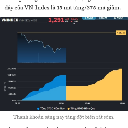
đáy của VN-Index là 15 mã tăng/375 mã giảm.
Thanh khoản sáng nay tăng đột biến rất sớm.