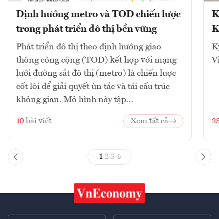
Định hướng metro và TOD chiến lược
K
trong phát triển đô thị bền vững
K
Phát triển đô thị theo định hướng giao
K
thông công cộng (TOD) kết hợp với mạng
V
lưới đường sắt đô thị (metro) là chiến lược
cốt lõi để giải quyết ùn tắc và tái cấu trúc
không gian. Mô hình này tập...
10
bài viết
Xem tất cả
2
1
2
3
4