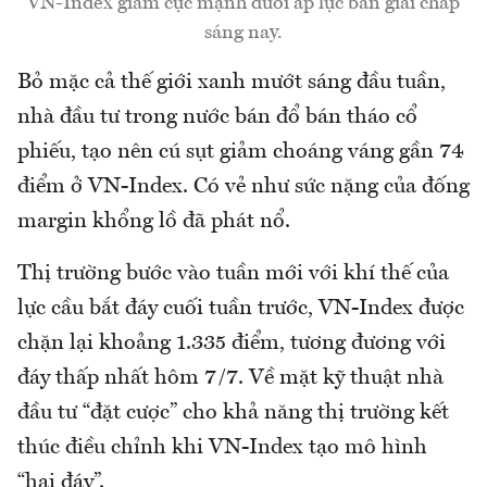
VN-Index giảm cực mạnh dưới áp lực bán giải chấp
sáng nay.
Bỏ mặc cả thế giới xanh mướt sáng đầu tuần,
nhà đầu tư trong nước bán đổ bán tháo cổ
phiếu, tạo nên cú sụt giảm choáng váng gần 74
điểm ở VN-Index. Có vẻ như sức nặng của đống
margin khổng lồ đã phát nổ.
Thị trường bước vào tuần mới với khí thế của
lực cầu bắt đáy cuối tuần trước, VN-Index được
chặn lại khoảng 1.335 điểm, tương đương với
đáy thấp nhất hôm 7/7. Về mặt kỹ thuật nhà
đầu tư “đặt cược” cho khả năng thị trường kết
thúc điều chỉnh khi VN-Index tạo mô hình
“hai đáy”.