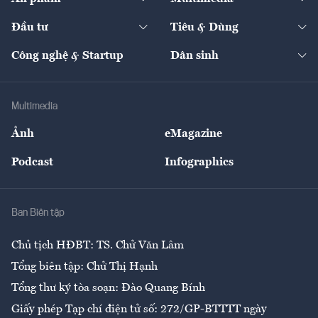
Khung pháp lý
Start-up
Dự án
Công nghiệp
Chuyển động 24h
Đối thoại
The Guide
Video
Đầu tư
Tiêu & Dùng
Quản trị số
Cafe BĐS
Thị trường
Kinh doanh
Kết nối
Tạp chí kinh tế Việt Nam
eMagazine
Nhà đầu tư
Du lịch
Công nghệ & Startup
Dân sinh
Tư vấn
Nông sản
Doanh nhân
Tư vấn Tiêu & Dùng
Infographics
Hạ tầng
Sức khỏe
Khung pháp lý
Doanh nghiệp
Địa phương
Thị trường
Bảo hiểm
Multimedia
Sự kiện
Nhân lực
Ảnh
eMagazine
Đẹp +
An sinh
Podcast
Infographics
Giải trí
Y tế
Nhà
Ban Biên tập
Ẩm thực
Chủ tịch HĐBT: TS. Chử Văn Lâm
Tổng biên tập: Chử Thị Hạnh
Tổng thư ký tòa soạn: Đào Quang Bính
Giấy phép Tạp chí điện tử số: 272/GP-BTTTT ngày