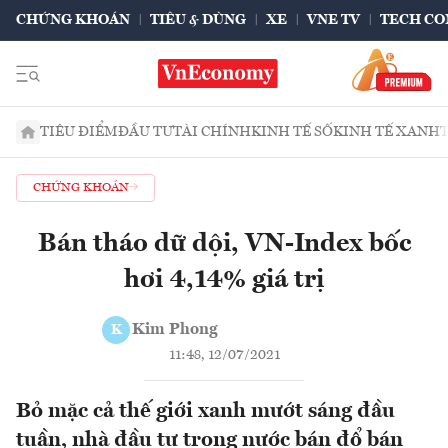
CHỨNG KHOÁN
TIÊU & DÙNG
XE
VNE TV
TECH CO
TIÊU ĐIỂM
ĐẦU TƯ
TÀI CHÍNH
KINH TẾ SỐ
KINH TẾ XANH
CHỨNG KHOÁN
Bán tháo dữ dội, VN-Index bốc
hơi 4,14% giá trị
Kim Phong
K
11:48, 12/07/2021
Bỏ mặc cả thế giới xanh mướt sáng đầu
tuần, nhà đầu tư trong nước bán đổ bán