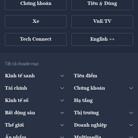
Chứng khoán
Tiêu & Dùng
Xe
VnE TV
Tech Connect
English ++
Tất cả chuyên mục
Kinh tế xanh
Tiêu điểm
Chuyển động xanh
Tài chính
Chứng khoán
Pháp lý
Ngân hàng
Doanh nghiệp niêm yết
Kinh tế số
Hạ tầng
Thương hiệu xanh
Thị trường vốn
Thị trường
Sản phẩm - Thị trường
Bất động sản
Thị trường
Diễn đàn
Thuế
Đầu tư
Tài sản số
Chính sách
Xuất nhập khẩu
Thế giới
Doanh nghiệp
Bảo hiểm
Quốc tế
Dịch vụ số
Thị trường
Khung pháp lý
Kinh tế
Chuyển động
Ấn phẩm
Multimedia