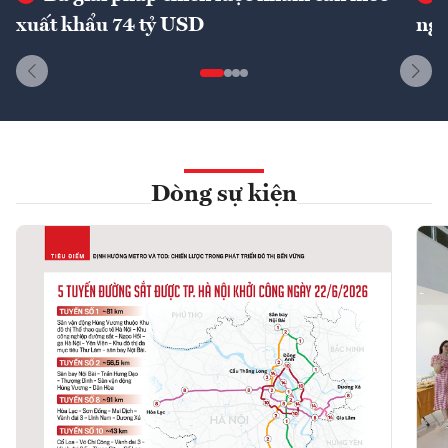
xuất khẩu 74 tỷ USD
ngu
Dòng sự kiện