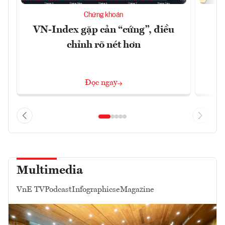
Chứng khoán
VN-Index gặp cản “cứng”, điều
B
chỉnh rõ nét hơn
Đọc ngay
Multimedia
VnE TV
Podcast
Infographics
eMagazine