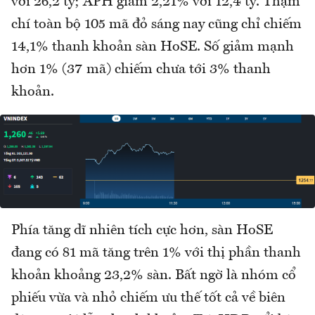
với 26,2 tỷ; APH giảm 2,21% với 12,4 tỷ. Thậm
chí toàn bộ 105 mã đỏ sáng nay cũng chỉ chiếm
14,1% thanh khoản sàn HoSE. Số giảm mạnh
hơn 1% (37 mã) chiếm chưa tới 3% thanh
khoản.
Phía tăng dĩ nhiên tích cực hơn, sàn HoSE
đang có 81 mã tăng trên 1% với thị phần thanh
khoản khoảng 23,2% sàn. Bất ngờ là nhóm cổ
phiếu vừa và nhỏ chiếm ưu thế tốt cả về biên