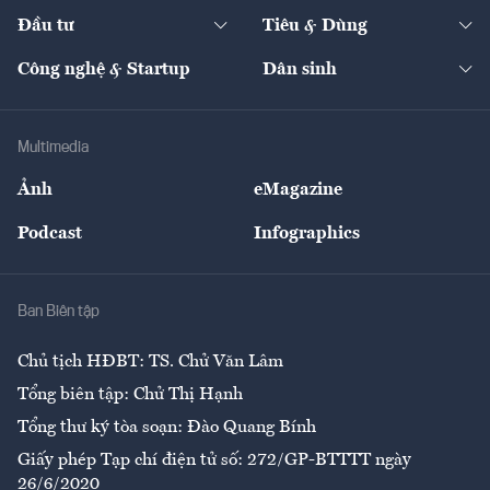
Chuyển động 24h
Đối thoại
The Guide
Video
Đầu tư
Tiêu & Dùng
Quản trị số
Cafe BĐS
Thị trường
Kinh doanh
Kết nối
Tạp chí kinh tế Việt Nam
eMagazine
Nhà đầu tư
Du lịch
Công nghệ & Startup
Dân sinh
Tư vấn
Nông sản
Doanh nhân
Tư vấn Tiêu & Dùng
Infographics
Hạ tầng
Sức khỏe
Khung pháp lý
Doanh nghiệp
Địa phương
Thị trường
Bảo hiểm
Multimedia
Sự kiện
Nhân lực
Ảnh
eMagazine
Đẹp +
An sinh
Podcast
Infographics
Giải trí
Y tế
Nhà
Ban Biên tập
Ẩm thực
Chủ tịch HĐBT: TS. Chử Văn Lâm
Tổng biên tập: Chử Thị Hạnh
Tổng thư ký tòa soạn: Đào Quang Bính
Giấy phép Tạp chí điện tử số: 272/GP-BTTTT ngày
26/6/2020