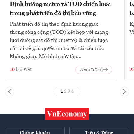
Định hướng metro và TOD chiến lược
K
trong phát triển đô thị bền vững
K
Phát triển đô thị theo định hướng giao
K
thông công cộng (TOD) kết hợp với mạng
V
lưới đường sắt đô thị (metro) là chiến lược
cốt lõi để giải quyết ùn tắc và tái cấu trúc
không gian. Mô hình này tập...
10
bài viết
Xem tất cả
2
1
2
3
4
Chứng khoán
Tiêu & Dùng