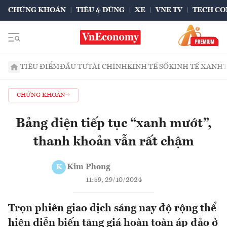
CHỨNG KHOÁN
TIÊU & DÙNG
XE
VNE TV
TECH CO
TIÊU ĐIỂM
ĐẦU TƯ
TÀI CHÍNH
KINH TẾ SỐ
KINH TẾ XANH
CHỨNG KHOÁN
Bảng điện tiếp tục “xanh mướt”,
thanh khoản vẫn rất chậm
Kim Phong
K
11:59, 29/10/2024
Trọn phiên giao dịch sáng nay độ rộng thể
hiện diễn biến tăng giá hoàn toàn áp đảo ở