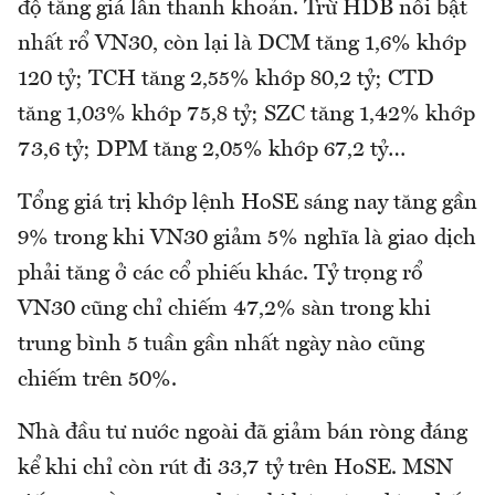
độ tăng giá lẫn thanh khoản. Trừ HDB nổi bật
nhất rổ VN30, còn lại là DCM tăng 1,6% khớp
120 tỷ; TCH tăng 2,55% khớp 80,2 tỷ; CTD
tăng 1,03% khớp 75,8 tỷ; SZC tăng 1,42% khớp
73,6 tỷ; DPM tăng 2,05% khớp 67,2 tỷ…
Tổng giá trị khớp lệnh HoSE sáng nay tăng gần
9% trong khi VN30 giảm 5% nghĩa là giao dịch
phải tăng ở các cổ phiếu khác. Tỷ trọng rổ
VN30 cũng chỉ chiếm 47,2% sàn trong khi
trung bình 5 tuần gần nhất ngày nào cũng
chiếm trên 50%.
Nhà đầu tư nước ngoài đã giảm bán ròng đáng
kể khi chỉ còn rút đi 33,7 tỷ trên HoSE. MSN