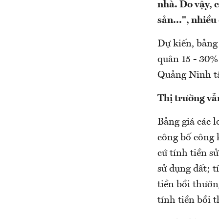
nhà. Do vậy, c
sản...", nhiề
Dự kiến, bảng
quân 15 - 30%;
Quảng Ninh tăn
Thị trường vẫ
Bảng giá các 
công bố công k
cứ tính tiền s
sử dụng đất; t
tiền bồi thườn
tính tiền bồi 