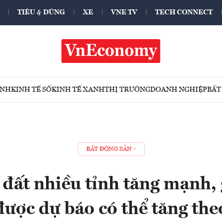
TIÊU & DÙNG
XE
VNE TV
TECH CONNECT
ÍNH
KINH TẾ SỐ
KINH TẾ XANH
THỊ TRƯỜNG
DOANH NGHIỆP
BẤT
BẤT ĐỘNG SẢN
 đất nhiều tỉnh tăng mạnh, 
được dự báo có thể tăng the