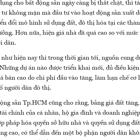
dụng cho bất động sản ngày càng bị thắt chặt, thì tă
 tư không mặn mà đầu tư vào hoạt động sản xuất d
ển đổi mô hình sử dụng đất, đô thị hóa tại các thà
ưởng. Hơn nữa, hiện giá nhà đã quá cao so với mức
i dân.
 như hiện nay thì trong thời gian tới, nguồn cung d
 Những dự án nào được triển khai mới, đủ điều kiện 
iá bán cao do chi phí đầu vào tăng, làm hạn chế cơ 
ố người dân đô thị.
động sản Tp.HCM cũng cho rằng, bảng giá đất tăng,
tài chính của cá nhân, hộ gia đình và doanh nghiệp
ợp pháp hóa quyền sở hữu nhà và quyền sử dụng đất
tăng cao, có thể dẫn đến một bộ phận người dân khô