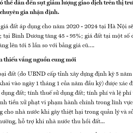
ó thể dẫn đến sụt giảm lượng giao dịch trên thị t
u chuyên gia nhận định.
 giá đất áp dụng cho năm 2020 - 2024 tại Hà Nội sẽ
 tại Bình Dương tăng 45 - 95%; giá đất tại một số 
g lên tới 5 lần so với bảng giá cũ….
n thiếu vắng nguồn cung mới
loại đất (do UBND cấp tỉnh xây dựng định kỳ 5 năm 
hai vào ngày 1 tháng 1 của năm đầu kỳ) được xác
ử dụng đất; tính thuế sử dụng đất; tính phí và lệ phí
ính tiền xử phạt vi phạm hành chính trong lĩnh vực 
g cho nhà nước khi gây thiệt hại trong quản lý và s
thường, hỗ trợ khi nhà nước thu hồi đất...