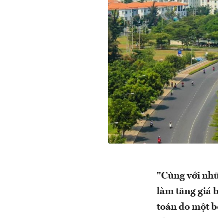
"Cùng với nhữ
làm tăng giá 
toán do một b