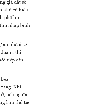
ng giá đất sẽ
o khó có hiệu
nh phố lớn
 thu nhập bình
ự án nhà ở sẽ
đưa ra thị
hội tiếp cận
 kéo
 tăng. Khi
 ở, nếu nghĩa
ng làm thủ tục