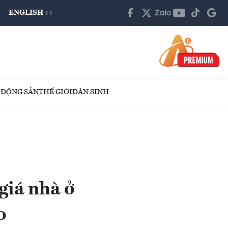
ENGLISH ++
 ĐỘNG SẢN
THẾ GIỚI
DÂN SINH
giá nhà ở
o