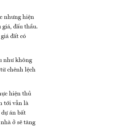
ớc nhưng hiện
 giá, đấu thầu.
giá đất có
ầu như không
 từ chênh lệch
hực hiện thủ
 tới vẫn là
 dự án bất
 nhà ở sẽ tăng