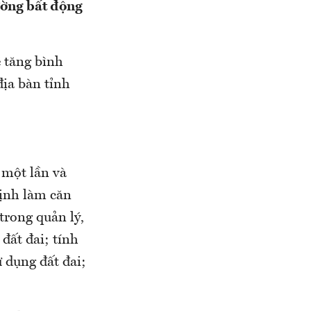
rường bất động
 tăng bình
địa bàn tỉnh
một lần và
 định làm căn
 trong quản lý,
đất đai; tính
ử dụng đất đai;