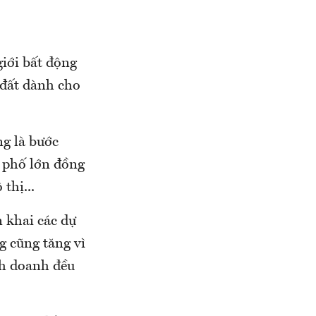
iới bất động
 đất dành cho
.
ng là bước
h phố lớn đồng
thị...
n khai các dự
g cũng tăng vì
nh doanh đều