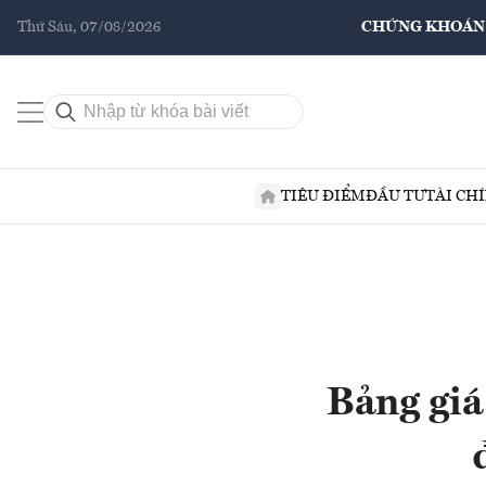
Thứ Sáu, 07/08/2026
CHỨNG KHOÁN
TIÊU ĐIỂM
ĐẦU TƯ
TÀI CH
Bảng giá