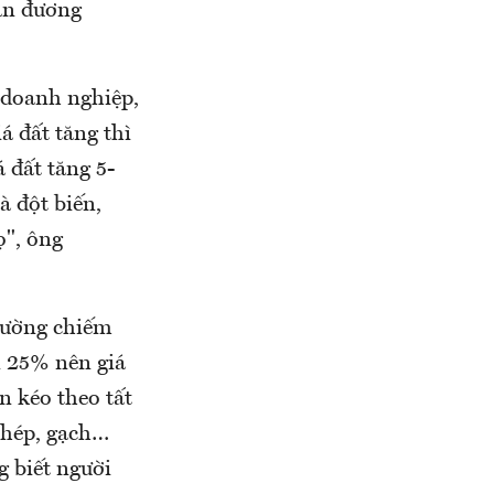
sản đương
c doanh nghiệp,
á đất tăng thì
á đất tăng 5-
 đột biến,
ọ", ông
thường chiếm
n 25% nên giá
n kéo theo tất
thép, gạch…
g biết người