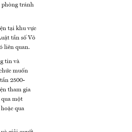
và phòng tránh
ện tại khu vực
Luật tần số Vô
ó liên quan.
g tin và
ổ chức muốn
 tần 2500-
iện tham gia
g qua một
 hoặc qua