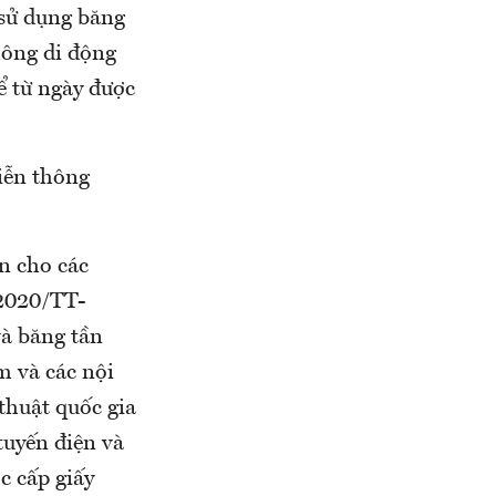
 sử dụng băng
hông di động
 từ ngày được
viễn thông
n cho các
/2020/TT-
à băng tần
 và các nội
thuật quốc gia
 tuyến điện và
c cấp giấy