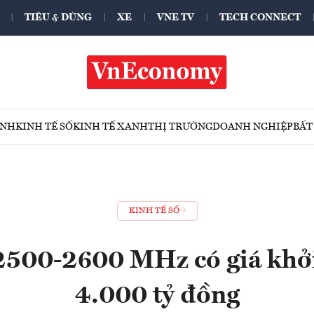
TIÊU & DÙNG
XE
VNE TV
TECH CONNECT
ÍNH
KINH TẾ SỐ
KINH TẾ XANH
THỊ TRƯỜNG
DOANH NGHIỆP
BẤT
KINH TẾ SỐ
2500-2600 MHz có giá khở
4.000 tỷ đồng