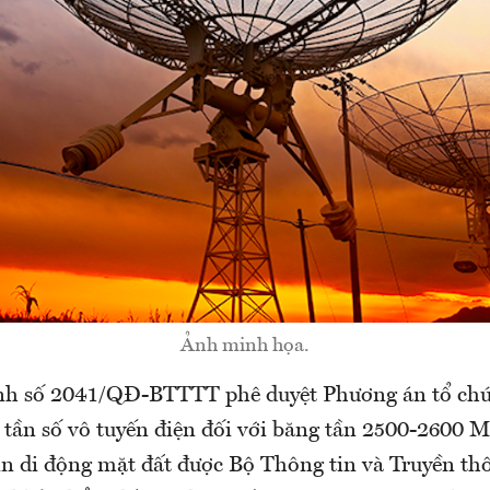
Ảnh minh họa.
nh số 2041/QĐ-BTTTT phê duyệt Phương án tổ chứ
 tần số vô tuyến điện đối với băng tần 2500-2600 
in di động mặt đất được Bộ Thông tin và Truyền t