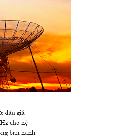
c đấu giá
MHz cho hệ
hông ban hành