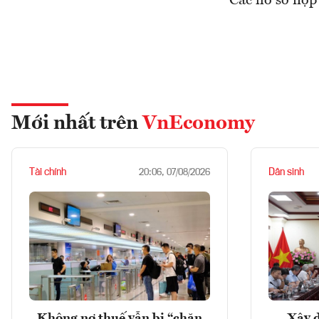
Các hồ sơ nộp 
Mới nhất trên
VnEconomy
Tài chính
Dân sinh
20:06, 07/08/2026
Không nợ thuế vẫn bị “chặn
Xây d