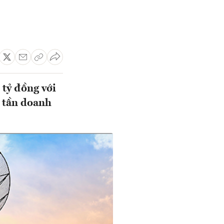
tỷ đồng với
g tần doanh