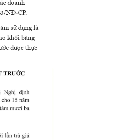
các doanh
023/NĐ-CP.
năm sử dụng là
cho khối băng
rước được thực