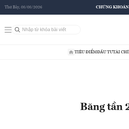
Thứ Bảy, 08/08/2026
CHỨNG KHOÁN
TIÊU ĐIỂM
ĐẦU TƯ
TÀI CH
Băng tần 