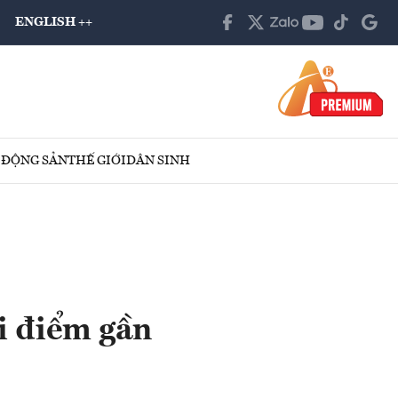
ENGLISH ++
 ĐỘNG SẢN
THẾ GIỚI
DÂN SINH
i điểm gần