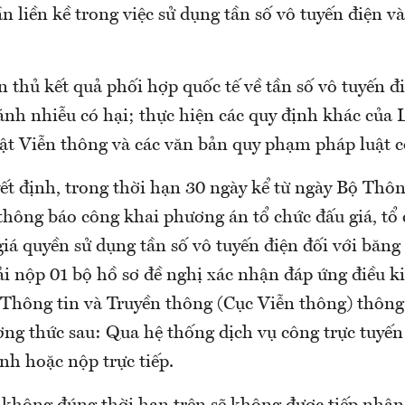
n liền kề trong việc sử dụng tần số vô tuyến điện 
 thủ kết quả phối hợp quốc tế về tần số vô tuyến đi
ránh nhiễu có hại; thực hiện các quy định khác của 
ật Viễn thông và các văn bản quy phạm pháp luật c
ết định, trong thời hạn 30 ngày kể từ ngày Bộ Thôn
thông báo công khai phương án tổ chức đấu giá, t
iá quyền sử dụng tần số vô tuyến điện đối với băng
 nộp 01 bộ hồ sơ đề nghị xác nhận đáp ứng điều k
ộ Thông tin và Truyền thông (Cục Viễn thông) thôn
ơng thức sau: Qua hệ thống dịch vụ công trực tuyến
nh hoặc nộp trực tiếp.