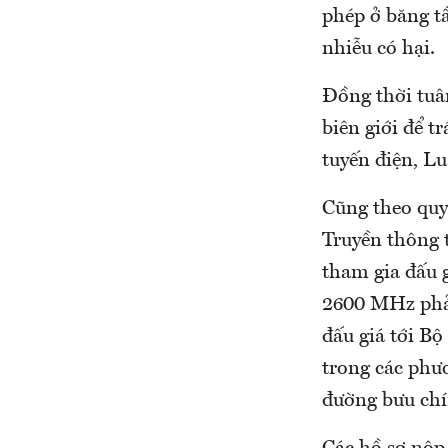
phép ở băng tầ
nhiễu có hại.
Đồng thời tuân
biên giới để t
tuyến điện, Lu
Cũng theo quy
Truyền thông 
tham gia đấu g
2600 MHz phải
đấu giá tới B
trong các phư
đường bưu chí