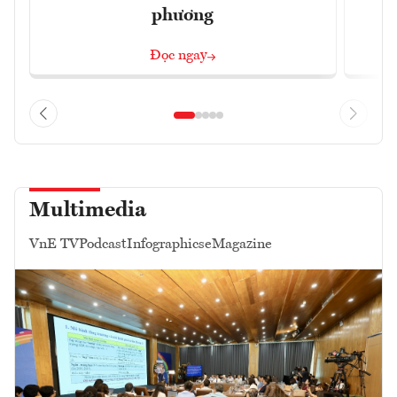
phương
Đọc ngay
Multimedia
VnE TV
Podcast
Infographics
eMagazine