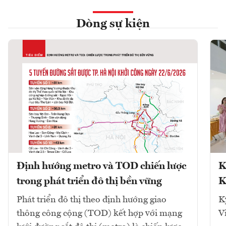
Dòng sự kiện
Định hướng metro và TOD chiến lược
K
trong phát triển đô thị bền vững
K
Phát triển đô thị theo định hướng giao
K
thông công cộng (TOD) kết hợp với mạng
V