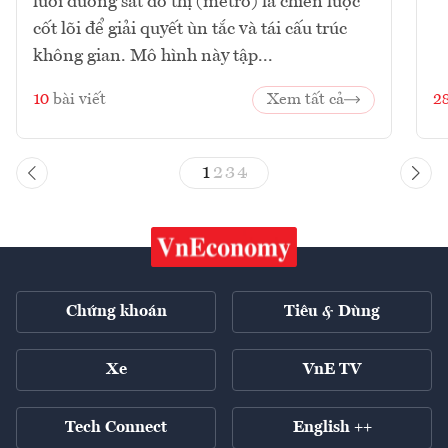
lưới đường sắt đô thị (metro) là chiến lược
cốt lõi để giải quyết ùn tắc và tái cấu trúc
không gian. Mô hình này tập...
10
bài viết
Xem tất cả
2
1
2
3
4
Chứng khoán
Tiêu & Dùng
Xe
VnE TV
Tech Connect
English ++