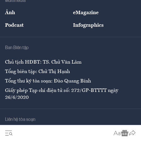
Multimedia
Sự kiện
Nhân lực
Ảnh
eMagazine
Đẹp +
An sinh
Podcast
Infographics
Giải trí
Y tế
Nhà
Ban Biên tập
Ẩm thực
Chủ tịch HĐBT: TS. Chử Văn Lâm
Tổng biên tập: Chử Thị Hạnh
Tổng thư ký tòa soạn: Đào Quang Bính
Giấy phép Tạp chí điện tử số: 272/GP-BTTTT ngày
26/6/2020
Liên hệ tòa soạn
Số 96-98 Hoàng Quốc Việt, Cầu Giấy, Hà Nội