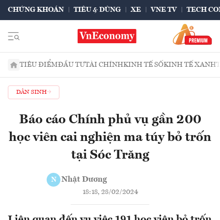
CHỨNG KHOÁN
TIÊU & DÙNG
XE
VNE TV
TECH CO
TIÊU ĐIỂM
ĐẦU TƯ
TÀI CHÍNH
KINH TẾ SỐ
KINH TẾ XANH
DÂN SINH
Báo cáo Chính phủ vụ gần 200
học viên cai nghiện ma túy bỏ trốn
tại Sóc Trăng
Nhật Dương
N
18:18, 28/02/2024
Liên quan đến vụ việc 191 học viên bỏ trốn