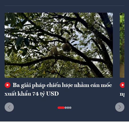
Ba giải pháp chiến lược nhằm cán mốc
xuất khẩu 74 tỷ USD
ngu