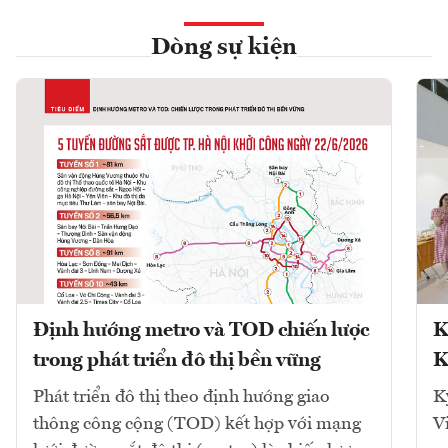
Dòng sự kiện
Định hướng metro và TOD chiến lược
K
trong phát triển đô thị bền vững
K
Phát triển đô thị theo định hướng giao
K
thông công cộng (TOD) kết hợp với mạng
V