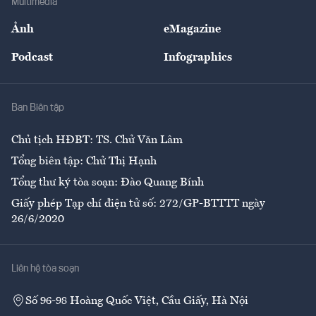
Multimedia
Sự kiện
Nhân lực
Ảnh
eMagazine
Đẹp +
An sinh
Podcast
Infographics
Giải trí
Y tế
Nhà
Ban Biên tập
Ẩm thực
Chủ tịch HĐBT: TS. Chử Văn Lâm
Tổng biên tập: Chử Thị Hạnh
Tổng thư ký tòa soạn: Đào Quang Bính
Giấy phép Tạp chí điện tử số: 272/GP-BTTTT ngày
26/6/2020
Liên hệ tòa soạn
Số 96-98 Hoàng Quốc Việt, Cầu Giấy, Hà Nội