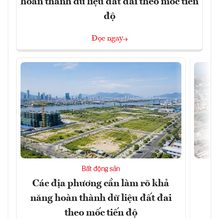
hoàn thành dữ liệu đất đai theo mốc tiến
độ
Đọc ngay
Bất động sản
Các địa phương cần làm rõ khả
Q
năng hoàn thành dữ liệu đất đai
h
theo mốc tiến độ