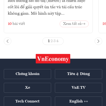
lưới đường sắt đô thị (metro) là chiến lược
cốt lõi để giải quyết ùn tắc và tái cấu trúc
không gian. Mô hình này tập...
10
bài viết
Xem tất cả
2
1
2
3
4
Chứng khoán
Tiêu & Dùng
Xe
VnE TV
Tech Connect
English ++