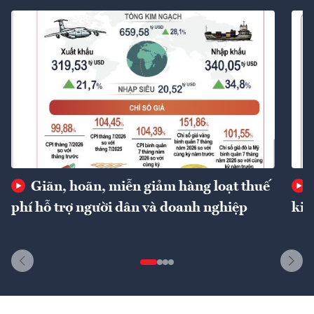
Giãn, hoãn, miễn giảm hàng loạt thuế
phí hỗ trợ người dân và doanh nghiệp
kin