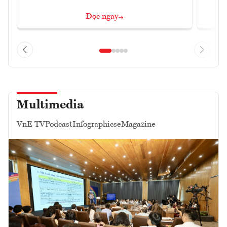
Đọc ngay
Multimedia
VnE TV
Podcast
Infographics
eMagazine