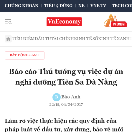
CHỨNG KHOÁN
TIÊU & DÙNG
XE
VNE TV
TECH CO
TIÊU ĐIỂM
ĐẦU TƯ
TÀI CHÍNH
KINH TẾ SỐ
KINH TẾ XANH
BẤT ĐỘNG SẢN
Báo cáo Thủ tướng vụ việc dự án
nghỉ dưỡng Tiên Sa Đà Nẵng
Bảo Anh
B
22:15, 04/04/2017
Làm rõ việc thực hiện các quy định của
pháp luật về đầu tư, xây dựng, bảo vệ môi