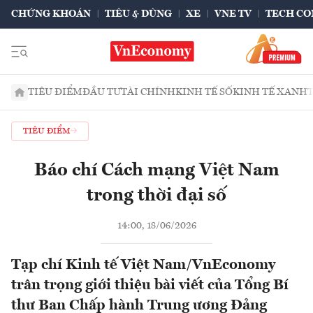
CHỨNG KHOÁN
TIÊU & DÙNG
XE
VNE TV
TECH CO
TIÊU ĐIỂM
ĐẦU TƯ
TÀI CHÍNH
KINH TẾ SỐ
KINH TẾ XANH
TIÊU ĐIỂM
Báo chí Cách mạng Việt Nam
trong thời đại số
14:00, 18/06/2026
Tạp chí Kinh tế Việt Nam/VnEconomy
trân trọng giới thiệu bài viết của Tổng Bí
thư Ban Chấp hành Trung ương Đảng