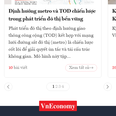
Định hướng metro và TOD chiến lược
K
trong phát triển đô thị bền vững
K
Phát triển đô thị theo định hướng giao
K
thông công cộng (TOD) kết hợp với mạng
V
lưới đường sắt đô thị (metro) là chiến lược
cốt lõi để giải quyết ùn tắc và tái cấu trúc
không gian. Mô hình này tập...
10
bài viết
Xem tất cả
2
1
2
3
4