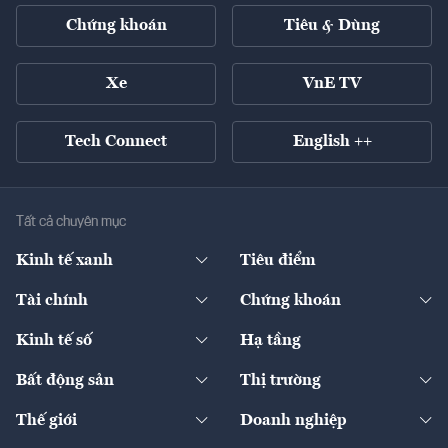
Chứng khoán
Tiêu & Dùng
Xe
VnE TV
Tech Connect
English ++
Tất cả chuyên mục
Kinh tế xanh
Tiêu điểm
Chuyển động xanh
Tài chính
Chứng khoán
Pháp lý
Ngân hàng
Doanh nghiệp niêm yết
Kinh tế số
Hạ tầng
Thương hiệu xanh
Thị trường vốn
Thị trường
Sản phẩm - Thị trường
Bất động sản
Thị trường
Diễn đàn
Thuế
Đầu tư
Tài sản số
Chính sách
Xuất nhập khẩu
Thế giới
Doanh nghiệp
Bảo hiểm
Quốc tế
Dịch vụ số
Thị trường
Khung pháp lý