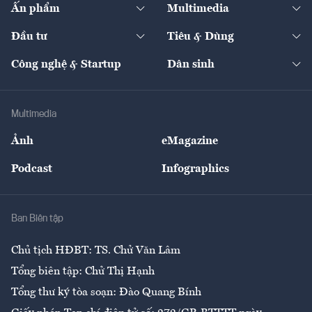
Kinh tế
Chuyển động
Ấn phẩm
Multimedia
Khung pháp lý
Start-up
Dự án
Công nghiệp
Chuyển động 24h
Đối thoại
The Guide
Video
Đầu tư
Tiêu & Dùng
Quản trị số
Cafe BĐS
Thị trường
Kinh doanh
Kết nối
Tạp chí kinh tế Việt Nam
eMagazine
Nhà đầu tư
Du lịch
Công nghệ & Startup
Dân sinh
Tư vấn
Nông sản
Doanh nhân
Tư vấn Tiêu & Dùng
Infographics
Hạ tầng
Sức khỏe
Khung pháp lý
Doanh nghiệp
Địa phương
Thị trường
Bảo hiểm
Multimedia
Sự kiện
Nhân lực
Ảnh
eMagazine
Đẹp +
An sinh
Podcast
Infographics
Giải trí
Y tế
Nhà
Ban Biên tập
Ẩm thực
Chủ tịch HĐBT: TS. Chử Văn Lâm
Tổng biên tập: Chử Thị Hạnh
Tổng thư ký tòa soạn: Đào Quang Bính