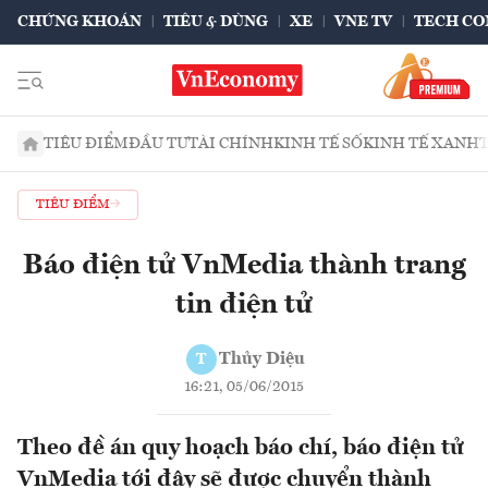
CHỨNG KHOÁN
TIÊU & DÙNG
XE
VNE TV
TECH CO
TIÊU ĐIỂM
ĐẦU TƯ
TÀI CHÍNH
KINH TẾ SỐ
KINH TẾ XANH
TIÊU ĐIỂM
Báo điện tử VnMedia thành trang
tin điện tử
Thủy Diệu
T
16:21, 05/06/2015
Theo đề án quy hoạch báo chí, báo điện tử
VnMedia tới đây sẽ được chuyển thành