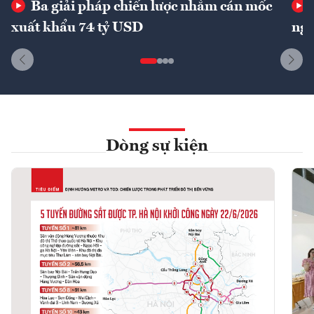
Ba giải pháp chiến lược nhằm cán mốc
xuất khẩu 74 tỷ USD
ngu
Dòng sự kiện