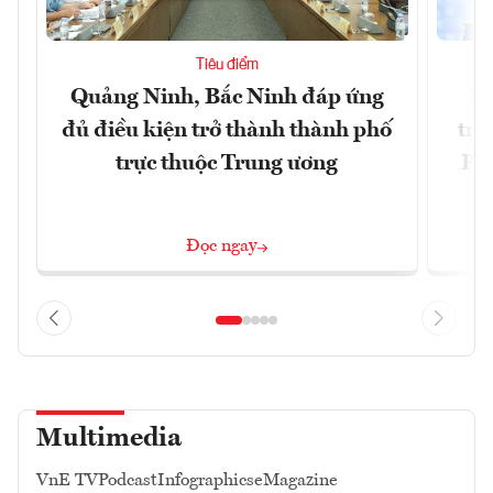
Tiêu điểm
Quảng Ninh, Bắc Ninh đáp ứng
Ph
đủ điều kiện trở thành thành phố
trự
trực thuộc Trung ương
Phi
Đ
Đọc ngay
Multimedia
VnE TV
Podcast
Infographics
eMagazine