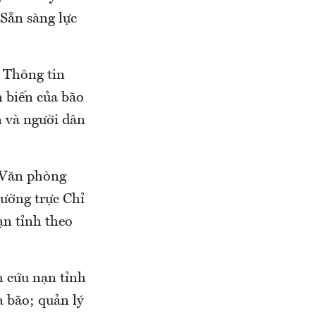
 Sẵn sàng lực
 Thông tin
 biến của bão
n và người dân
ề Văn phòng
hường trực Chỉ
ạn tỉnh theo
m cứu nạn tỉnh
a bão; quản lý