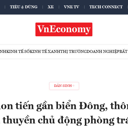
TIÊU & DÙNG
XE
VNE TV
TECH CONNECT
ÍNH
KINH TẾ SỐ
KINH TẾ XANH
THỊ TRƯỜNG
DOANH NGHIỆP
BẤT
DÂN SINH
on tiến gần biển Đông, thô
u thuyền chủ động phòng tr