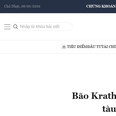
Chủ Nhật, 09/08/2026
CHỨNG KHOÁN
TIÊU ĐIỂM
ĐẦU TƯ
TÀI CH
Bão Krath
tà