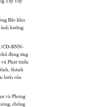
́ng Tây Tây
Đông Bắc khu
g ảnh hưởng
341/CĐ-BNN-
 chủ động ứng
 và Phát triển
tỉnh, thành
n biến của
nạn và Phòng
phòng, chống