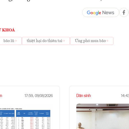
Ừ KHOÁ
bão lũ
thiệt hại do thiên tai
Ứng phó mưa bão
n
Dân sinh
17:59, 09/08/2026
14:4