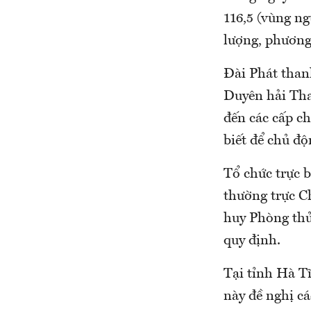
116,5 (vùng ng
lượng, phương 
Đài Phát than
Duyên hải Tha
đến các cấp c
biết để chủ đ
Tổ chức trực 
thường trực C
huy Phòng thủ 
quy định.
Tại tỉnh Hà T
này đề nghị cá