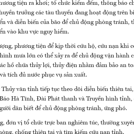
phương tiện ra khơi; tổ chức kiểm đếm, thông báo c
huyền trưởng các tàu thuyền đang hoạt động trên biển
ển và diễn biến của bão để chủ động phòng tránh, t
ển vào khu vực nguy hiểm.
ượng, phương tiện để kịp thời cứu hộ, cứu nạn khi c
 hình mưa lớn có thể xảy ra để chủ động vận hành 
 các hồ chứa thủy lợi, thủy điện nhằm đảm bảo an to
và tích đủ nước phục vụ sản xuất.
Thủy văn tỉnh tiếp tục theo dõi diễn biến thiên tai
 Báo Hà Tĩnh, Đài Phát thanh và Truyền hình tỉnh,
người dân biết để chủ động phòng tránh, ứng phó.
g, đơn vị tổ chức trực ban nghiêm túc, thường xuyê
hòng, chống thiên tai và tìm kiếm cứu nạn tỉnh.