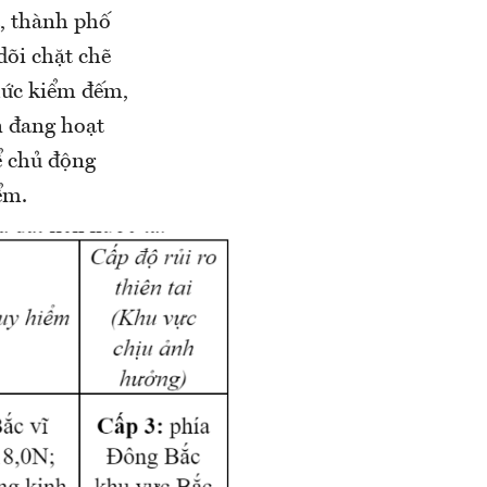
ã, thành phố
dõi chặt chẽ
chức kiểm đếm,
n đang hoạt
để chủ động
ểm.