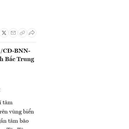
41/CĐ-BNN-
nh Bắc Trung
g
í tâm
ên vùng biển
ần tâm bão