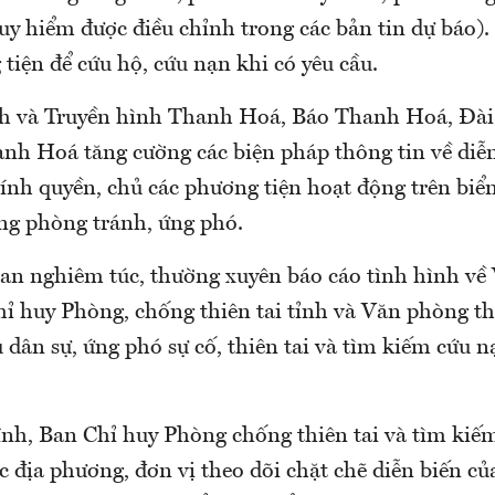
uy hiểm được điều chỉnh trong các bản tin dự báo).
tiện để cứu hộ, cứu nạn khi có yêu cầu.
h và Truyền hình Thanh Hoá, Báo Thanh Hoá, Đài
nh Hoá tăng cường các biện pháp thông tin về diễn
hính quyền, chủ các phương tiện hoạt động trên biể
ộng phòng tránh, ứng phó.
ban nghiêm túc, thường xuyên báo cáo tình hình v
hỉ huy Phòng, chống thiên tai tỉnh và Văn phòng t
dân sự, ứng phó sự cố, thiên tai và tìm kiếm cứu n
ĩnh, Ban Chỉ huy Phòng chống thiên tai và tìm kiế
c địa phương, đơn vị theo dõi chặt chẽ diễn biến củ