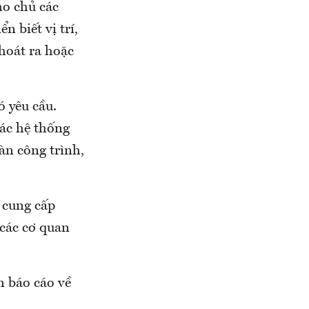
ho chủ các
 biết vị trí,
hoát ra hoặc
ó yêu cầu.
các hệ thống
àn công trình,
, cung cấp
 các cơ quan
n báo cáo về