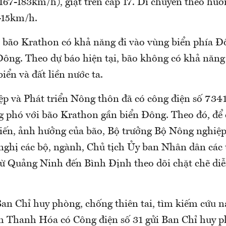
67-183km/h), giật trên cấp 17. Di chuyển theo hươ
0-15km/h.
, bão Krathon có khả năng đi vào vùng biển phía 
Đông. Theo dự báo hiện tại, bão không có khả năn
iển và đất liền nước ta.
p và Phát triển Nông thôn đã có công điện số 7
g phó với bão Krathon gần biển Đông. Theo đó, để
biến, ảnh hưởng của bão, Bộ trưởng Bộ Nông nghiệp
nghị các bộ, ngành, Chủ tịch Ủy ban Nhân dân các 
từ Quảng Ninh đến Bình Định theo dõi chặt chẽ diễ
Ban Chỉ huy phòng, chống thiên tai, tìm kiếm cứu 
nh Thanh Hóa có Công điện số 31 gửi Ban Chỉ huy 