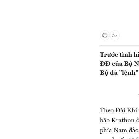
Trước tình 
ĐĐ của Bộ Nô
Bộ đã "lệnh" 
Theo Đài Khí t
bão Krathon ở
phía Nam đảo