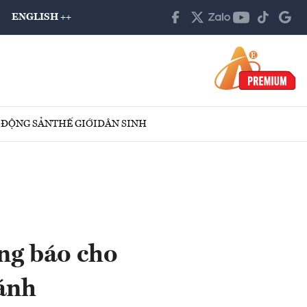
ENGLISH ++
 ĐỘNG SẢN
THẾ GIỚI
DÂN SINH
ng báo cho
ánh