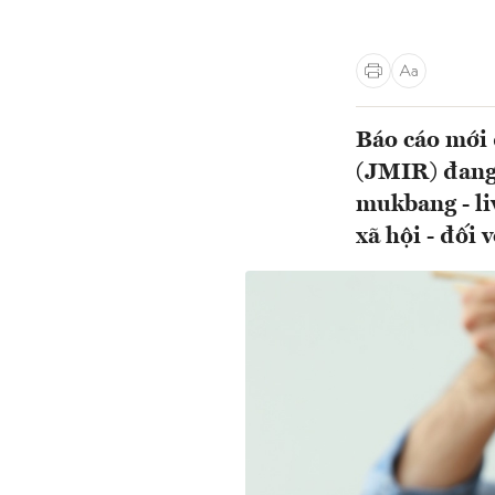
Báo cáo mới 
(JMIR) đang 
mukbang - li
xã hội - đối v