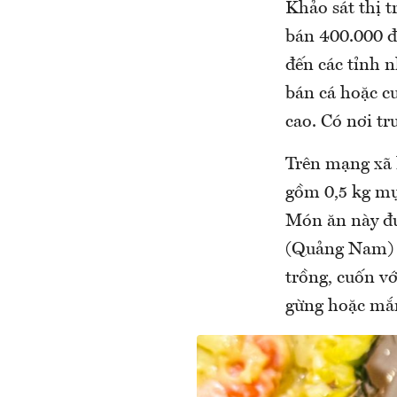
Khảo sát thị t
bán 400.000 đ
đến các tỉnh 
bán cá hoặc c
cao. Có nơi tr
Trên mạng xã 
gồm 0,5 kg mự
Món ăn này đư
(Quảng Nam) v
trồng, cuốn v
gừng hoặc mắ