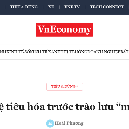
TIÊU & DÙNG
XE
VNE TV
TECH CONNECT
ÍNH
KINH TẾ SỐ
KINH TẾ XANH
THỊ TRƯỜNG
DOANH NGHIỆP
BẤT
TIÊU & DÙNG
ệ tiêu hóa trước trào lưu 
Hoài Phương
H