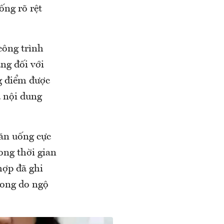
ống rõ rệt
công trình
ng đối với
g điểm được
à nội dung
 ăn uống cực
ong thời gian
hợp đã ghi
vong do ngộ