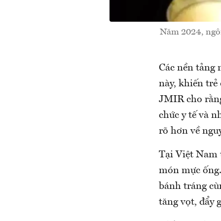
Năm 2024, ngôi
Các nền tảng m
này, khiến trẻ
JMIR cho rằng
chức y tế và n
rõ hơn về ngu
Tại Việt Nam t
món mực ống. 
bánh tráng cù
tăng vọt, đẩy