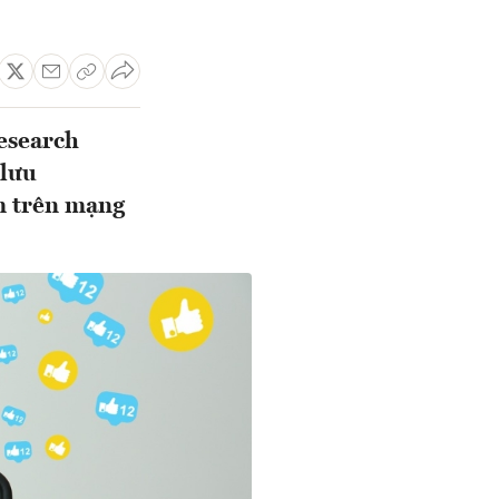
Research
 lưu
m trên mạng