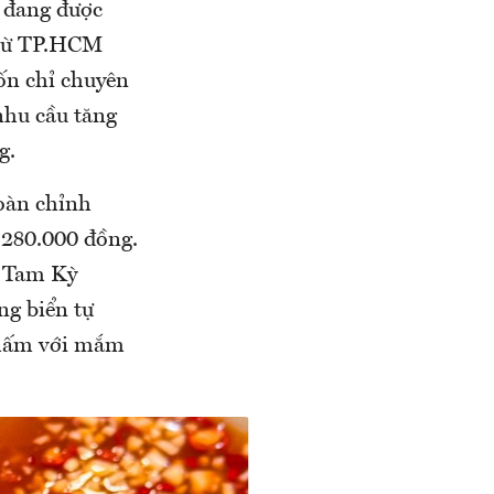
g đang được
 Từ TP.HCM
ốn chỉ chuyên
nhu cầu tăng
g.
oàn chỉnh
 280.000 đồng.
ư Tam Kỳ
g biển tự
 chấm với mắm