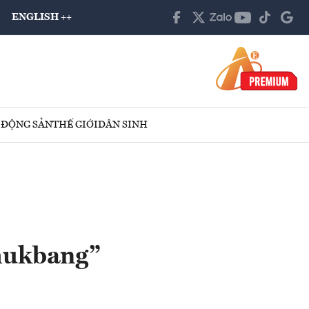
ENGLISH ++
 ĐỘNG SẢN
THẾ GIỚI
DÂN SINH
“mukbang”