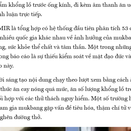
ẩm khổng lồ trước ống kính, đi kèm âm thanh ăn u
 luận trực tiếp.
MIR là tổng hợp có hệ thống đầu tiên phân tích 53 
 nhiều quốc gia khác nhau về ảnh hưởng của mukba
ng, sức khỏe thể chất và tâm thần. Một trong nhữn
ng báo cáo là sự thiếu kiểm soát về mặt đạo đức v
o này.
ời sáng tạo nội dung chạy theo lượt xem bằng cách
 thức ăn cay nóng quá mức, ăn số lượng khổng lồ tr
i hợp với các thử thách nguy hiểm. Một số trường 
am gia mukbang gặp vấn đề tiêu hóa, thậm chí tử 
nghẽn đường thở.