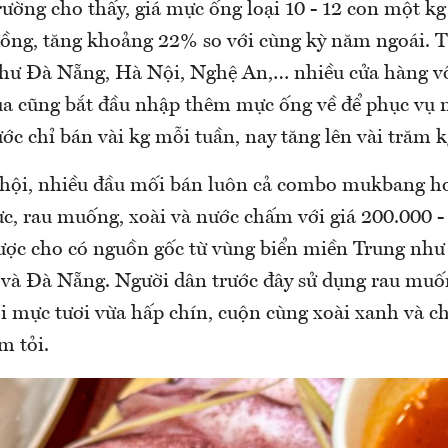
rường cho thấy, giá mực ống loại 10 - 12 con một k
ồng, tăng khoảng 22% so với cùng kỳ năm ngoái.
như Đà Nẵng, Hà Nội, Nghệ An,… nhiều cửa hàng v
ua cũng bắt đầu nhập thêm mực ống về để phục vụ 
ước chỉ bán vài kg mỗi tuần, nay tăng lên vài trăm k
hội, nhiều đầu mối bán luôn cả combo mukbang h
c, rau muống, xoài và nước chấm với giá 200.000 -
ợc cho có nguồn gốc từ vùng biển miền Trung nh
à Đà Nẵng. Người dân trước đây sử dụng rau muốn
ới mực tươi vừa hấp chín, cuộn cùng xoài xanh và
m tỏi.