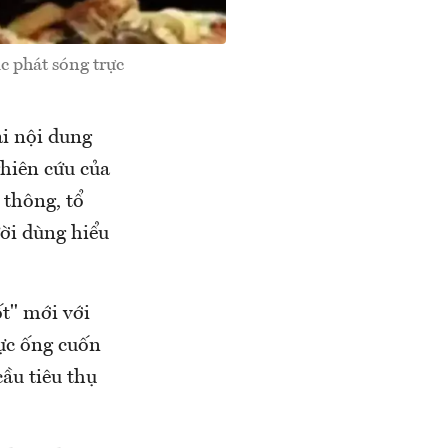
 phát sóng trực
ại nội dung
ghiên cứu của
 thông, tổ
ười dùng hiểu
ốt" mới với
ực ống cuốn
ầu tiêu thụ