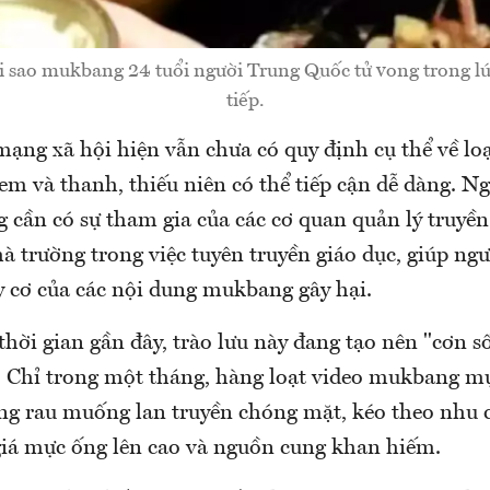
 sao mukbang 24 tuổi người Trung Quốc tử vong trong lúc
tiếp.
ạng xã hội hiện vẫn chưa có quy định cụ thể về lo
 em và thanh, thiếu niên có thể tiếp cận dễ dàng. N
 cần có sự tham gia của các cơ quan quản lý truyền
hà trường trong việc tuyên truyền giáo dục, giúp ng
y cơ của các nội dung mukbang gây hại.
hời gian gần đây, trào lưu này đang tạo nên "cơn s
Chỉ trong một tháng, hàng loạt video mukbang m
ng rau muống lan truyền chóng mặt, kéo theo nhu c
 giá mực ống lên cao và nguồn cung khan hiếm.