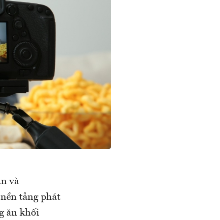
ăn và
 nền tảng phát
g ăn khối