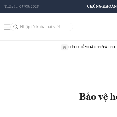
Thứ Sáu, 07/08/2026
CHỨNG KHOÁN
TIÊU ĐIỂM
ĐẦU TƯ
TÀI CH
Bảo vệ h