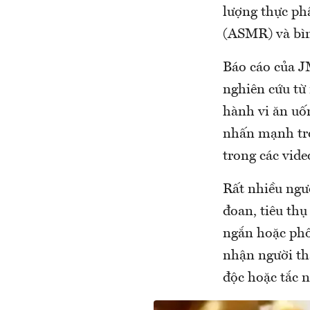
lượng thực ph
(ASMR) và bình
Báo cáo của J
nghiên cứu từ
hành vi ăn uố
nhấn mạnh tro
trong các vide
Rất nhiều ngư
đoan, tiêu thụ
ngắn hoặc phố
nhận người th
độc hoặc tắc 