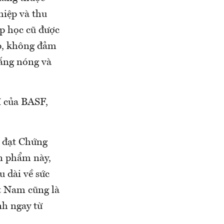
iệp và thu
p học cũ được
ấp, không đảm
nắng nóng và
hí của BASF,
n đạt Chứng
n phẩm này,
u dài về sức
ệt Nam cũng là
nh ngay từ