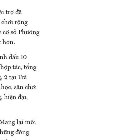
i trợ đã
 chơi rộng
c cơ sở Phương
t hơn.
ánh dấu 10
hợp tác, tổng
 2 tại Trà
 học, sân chơi
 hiện đại,
“Mang lại môi
 những đóng