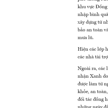
khu vực Đồng 
nhập bình quâ
xây dựng từ n
bảo an toàn v
mưa lũ.
Hiện các lớp h
các nhà tài tr
Ngoài ra, các
nhận Xanh do 
được làm từ ng
khỏe, an toàn
đối tác đồng 
những ngày đầ