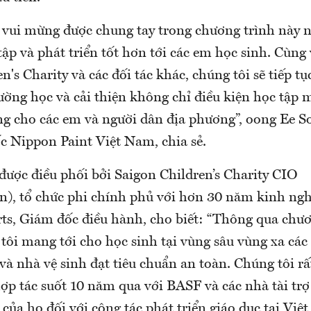
t vui mừng được chung tay trong chương trình nà
tập và phát triển tốt hơn tới các em học sinh. Cùng
n's Charity và các đối tác khác, chúng tôi sẽ tiếp t
ờng học và cải thiện không chỉ điều kiện học tập 
ng cho các em và người dân địa phương”, oong Ee 
 Nippon Paint Việt Nam, chia sẻ.
được điều phối bởi Saigon Children’s Charity CIO
en), tổ chức phi chính phủ với hơn 30 năm kinh ng
s, Giám đốc điều hành, cho biết: “Thông qua chươ
tôi mang tới cho học sinh tại vùng sâu vùng xa các 
 và nhà vệ sinh đạt tiêu chuẩn an toàn. Chúng tôi rấ
ợp tác suốt 10 năm qua với BASF và các nhà tài tr
 của họ đối với công tác phát triển giáo dục tại Vi