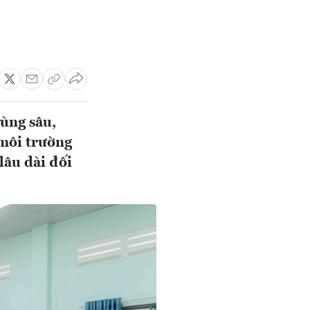
vùng sâu,
 môi trường
lâu dài đối