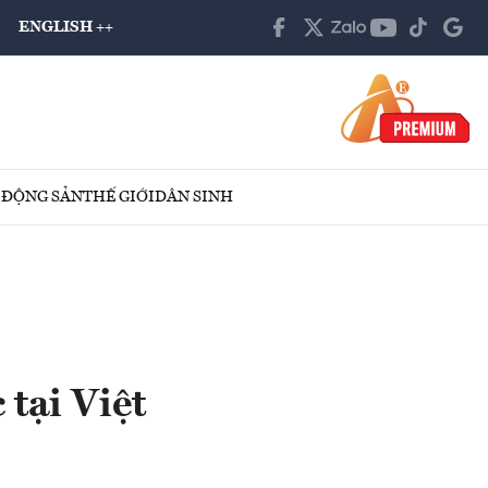
ENGLISH ++
 ĐỘNG SẢN
THẾ GIỚI
DÂN SINH
 tại Việt