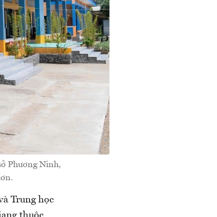
 sở Phương Ninh,
hơn.
và Trung học
iang thuộc