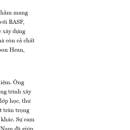
y nhằm mang
 với BASF,
ục xây dựng
mà còn cả chất
Soon Hean,
hiệm. Ông
ng trình xây
lớp học, thư
t trân trọng
ợ khác. Sự cam
ệt Nam đã giúp