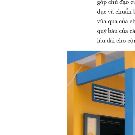
góp chủ đạo củ
dục và chuẩn 
vừa qua của c
quý báu của cá
lâu dài cho cộ