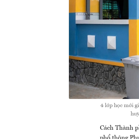
4 lớp học mới g
huy
Cách Thành p
phổ thông Phư