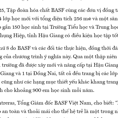
5, Tập đoàn hóa chất BASF cùng các đơn vị đồng tà
 lớp học mới với tổng diện tích 256 m² và một sân
p gần 150 học sinh tại Trường Tiểu học và Trung họ
hụng Hiệp, tỉnh Hậu Giang có điều kiện học tập tố
hứ 8 do BASF và các đối tác thực hiện, đồng thời đ
 của chương trình ý nghĩa này. Qua một thập niên 
 trường đã được xây mới và nâng cấp tại Hậu Giang,
 Giang và 1 tại Đồng Nai, tất cả đều trang bị các lớp
 cũng như các hạng mục thiết yếu khác khang trang,
ích cho khoảng 900 em học sinh mỗi năm.
treras, Tổng Giám đốc BASF Việt Nam, cho biết: 
p an toàn và thoải mái cho thế hệ trẻ là một trong