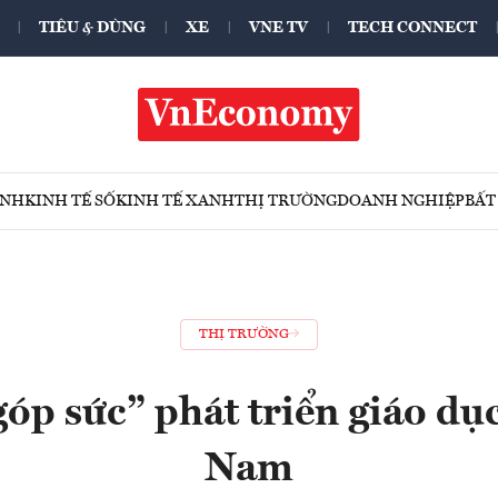
TIÊU & DÙNG
XE
VNE TV
TECH CONNECT
ÍNH
KINH TẾ SỐ
KINH TẾ XANH
THỊ TRƯỜNG
DOANH NGHIỆP
BẤT
THỊ TRƯỜNG
p sức” phát triển giáo dục
Nam