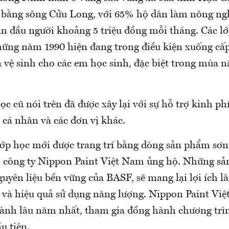
bằng sông Cửu Long, với 65% hộ dân làm nông ngh
n đầu người khoảng 5 triệu đồng mỗi tháng. Các lớ
hững năm 1990 hiện đang trong điều kiện xuống c
à vệ sinh cho các em học sinh, đặc biệt trong mùa 
ọc cũ nói trên đã được xây lại với sự hỗ trợ kinh p
ợ cá nhân và các đơn vị khác.
 lớp học mới được trang trí bằng dòng sản phẩm sơ
công ty Nippon Paint Việt Nam ủng hộ. Những sả
uyên liệu bền vững của BASF, sẽ mang lại lợi ích lâ
, và hiệu quả sử dụng năng lượng. Nippon Paint Vi
hành lâu năm nhất, tham gia đồng hành chương trì
u tiên.