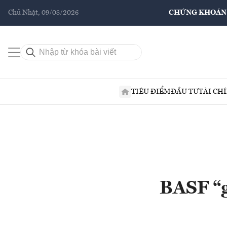
Chủ Nhật, 09/08/2026
CHỨNG KHOÁN
TIÊU ĐIỂM
ĐẦU TƯ
TÀI CH
BASF “gó