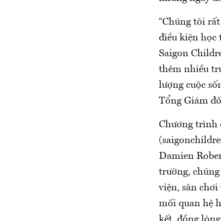
“Chúng tôi rấ
điều kiện học 
Saigon Childre
thêm nhiều trư
lượng cuộc số
Tổng Giám đốc
Chương trình 
(saigonchildr
Damien Robert
trường, chúng 
viện, sân chơi
mối quan hệ h
kết, đồng lòng