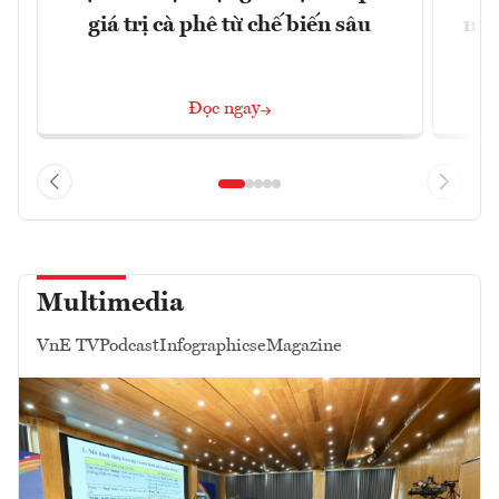
giá trị cà phê từ chế biến sâu
nhì
Đọc ngay
Multimedia
VnE TV
Podcast
Infographics
eMagazine