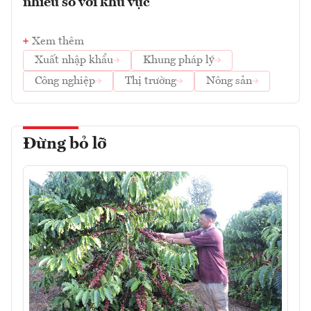
nhiều so với khu vực
Xem thêm
Xuất nhập khẩu
Khung pháp lý
Công nghiệp
Thị trường
Nông sản
Đừng bỏ lỡ