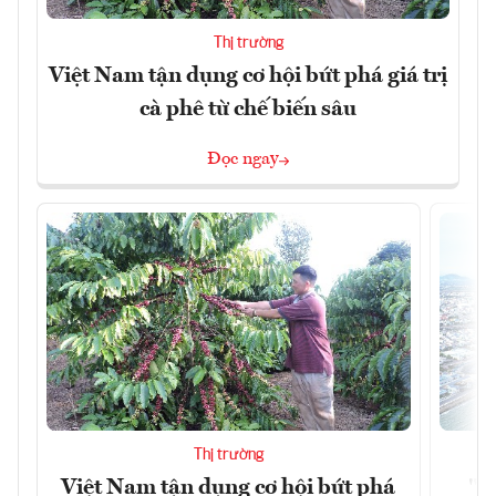
Thị trường
Việt Nam tận dụng cơ hội bứt phá giá trị
cà phê từ chế biến sâu
Đọc ngay
Thị trường
Việt Nam tận dụng cơ hội bứt phá
"H