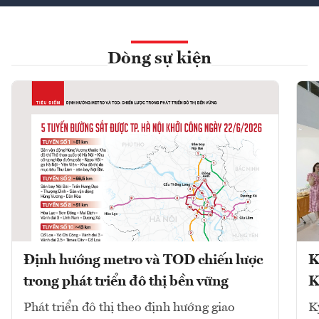
Dòng sự kiện
Định hướng metro và TOD chiến lược
K
trong phát triển đô thị bền vững
K
Phát triển đô thị theo định hướng giao
K