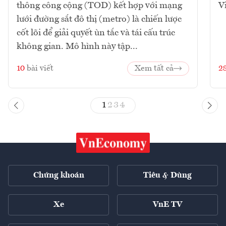
thông công cộng (TOD) kết hợp với mạng
V
lưới đường sắt đô thị (metro) là chiến lược
cốt lõi để giải quyết ùn tắc và tái cấu trúc
không gian. Mô hình này tập...
10
bài viết
Xem tất cả
2
1
2
3
4
Chứng khoán
Tiêu & Dùng
Xe
VnE TV