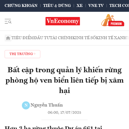
CHỨNG KHOÁN
TIÊU & DÙNG
XE
VNE TV
TECH CO
TIÊU ĐIỂM
ĐẦU TƯ
TÀI CHÍNH
KINH TẾ SỐ
KINH TẾ XANH
THỊ TRƯỜNG
Bất cập trong quản lý khiến rừng
phòng hộ ven biển liên tiếp bị xâm
hại
Nguyễn Thuấn
N
06:00, 17/07/2025
Hơn 3 ha rừng thuộc Dự án 661 tại