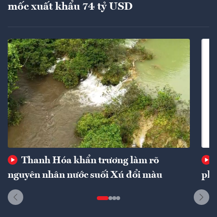
mốc xuất khẩu 74 tỷ USD
Thanh Hóa khẩn trương làm rõ
nguyên nhân nước suối Xú đổi màu
phí