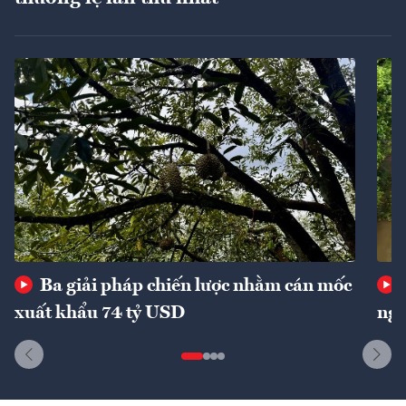
Ba giải pháp chiến lược nhằm cán mốc
xuất khẩu 74 tỷ USD
ngu