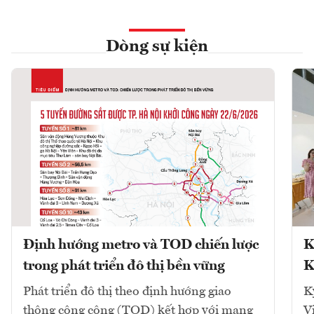
Dòng sự kiện
Định hướng metro và TOD chiến lược
K
trong phát triển đô thị bền vững
K
Phát triển đô thị theo định hướng giao
K
thông công cộng (TOD) kết hợp với mạng
V