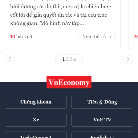
lưới đường sắt đô thị (metro) là chiến lược
cốt lõi để giải quyết ùn tắc và tái cấu trúc
không gian. Mô hình này tập...
10
bài viết
Xem tất cả
2
1
2
3
4
Chứng khoán
Tiêu & Dùng
Xe
VnE TV
Tech Connect
English ++