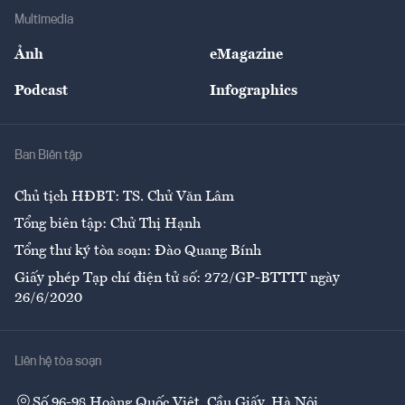
Địa phương
Thị trường
Bảo hiểm
Multimedia
Sự kiện
Nhân lực
Ảnh
eMagazine
Đẹp +
An sinh
Podcast
Infographics
Giải trí
Y tế
Nhà
Ban Biên tập
Ẩm thực
Chủ tịch HĐBT: TS. Chử Văn Lâm
Tổng biên tập: Chử Thị Hạnh
Tổng thư ký tòa soạn: Đào Quang Bính
Giấy phép Tạp chí điện tử số: 272/GP-BTTTT ngày
26/6/2020
Liên hệ tòa soạn
Số 96-98 Hoàng Quốc Việt, Cầu Giấy, Hà Nội