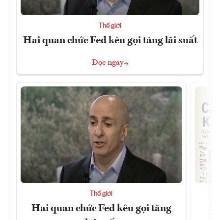
Thế giới
Hai quan chức Fed kêu gọi tăng lãi suất
Đọc ngay
Thế giới
Hai quan chức Fed kêu gọi tăng
Sự