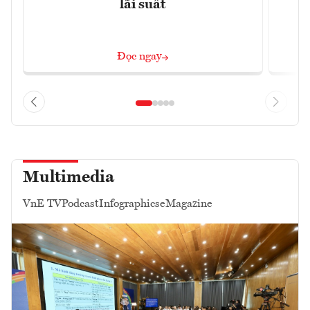
lãi suất
Đọc ngay
Multimedia
VnE TV
Podcast
Infographics
eMagazine