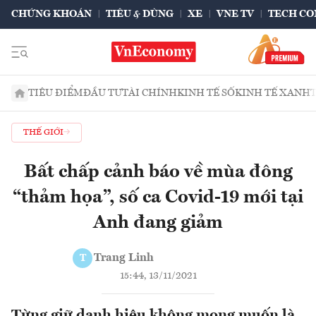
CHỨNG KHOÁN
TIÊU & DÙNG
XE
VNE TV
TECH CO
TIÊU ĐIỂM
ĐẦU TƯ
TÀI CHÍNH
KINH TẾ SỐ
KINH TẾ XANH
THẾ GIỚI
Bất chấp cảnh báo về mùa đông
“thảm họa”, số ca Covid-19 mới tại
Anh đang giảm
Trang Linh
T
15:44, 13/11/2021
Từng giữ danh hiệu không mong muốn là