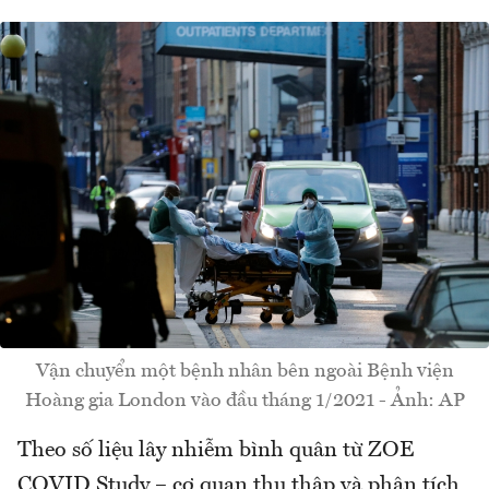
Vận chuyển một bệnh nhân bên ngoài Bệnh viện
Hoàng gia London vào đầu tháng 1/2021 - Ảnh: AP
Theo số liệu lây nhiễm bình quân từ ZOE
COVID Study – cơ quan thu thập và phân tích