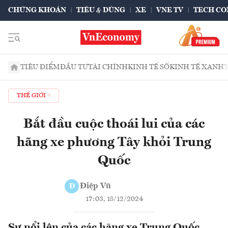
CHỨNG KHOÁN
TIÊU & DÙNG
XE
VNE TV
TECH CO
TIÊU ĐIỂM
ĐẦU TƯ
TÀI CHÍNH
KINH TẾ SỐ
KINH TẾ XANH
THẾ GIỚI
Bắt đầu cuộc thoái lui của các
hãng xe phương Tây khỏi Trung
Quốc
Điệp Vũ
Đ
17:03, 18/12/2024
Sự nổi lên của các hãng xe Trung Quốc