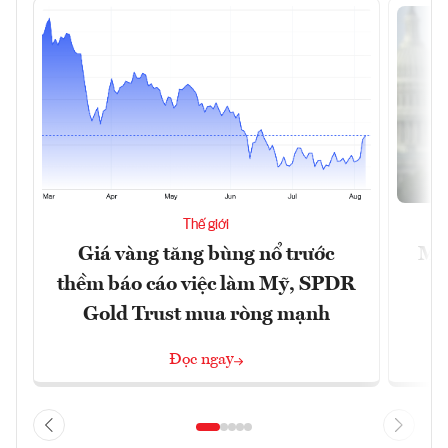
Thế giới
Giá vàng tăng bùng nổ trước
Mỹ 
thềm báo cáo việc làm Mỹ, SPDR
Gold Trust mua ròng mạnh
Đọc ngay