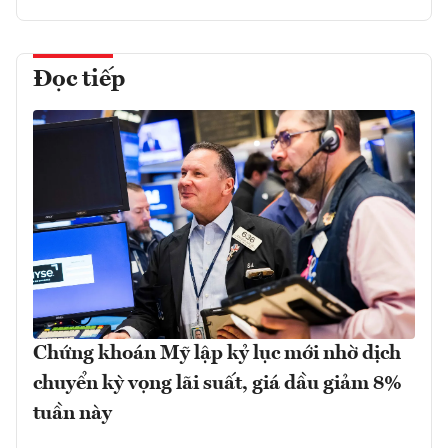
Đọc tiếp
Chứng khoán Mỹ lập kỷ lục mới nhờ dịch
chuyển kỳ vọng lãi suất, giá dầu giảm 8%
tuần này