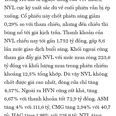
NVL cực kỳ xuất sắc dù về cuối phiên vẫn bị ép
xuống. Cổ phiếu này chốt phiên sáng giảm
0,29% so với tham chiếu, nhưng đến chiều thì
bùng nổ tới giá kịch trần. Thanh khoản của
NVL chiều nay tới gần 1.752 tỷ đồng, gấp 8,6
lần mức giao dịch buổi sáng. Khối ngoại cũng
tham gia đẩy giá NVL với mức mua ròng 223,6
tỷ đồng và khối lượng mua trong phiên chiếm
khoảng 12,5% tổng khớp. Dù vậy NVL không
chốt được giá cao nhất, đóng cửa chỉ tăng
4,57%. Ngoài ra HVN cũng rất khá, tăng
6,67% với thanh khoản tốt 72,9 tỷ đồng. ASM
tăng 4% với 111,6 tỷ, CMG tăng 2,94% với 40,7
tỷ; HAG tăng 1,98% với 218,9 tỷ; NTL tăng