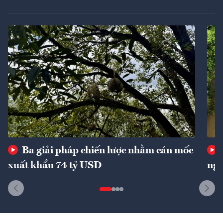
Ba giải pháp chiến lược nhằm cán mốc
xuất khẩu 74 tỷ USD
ngu