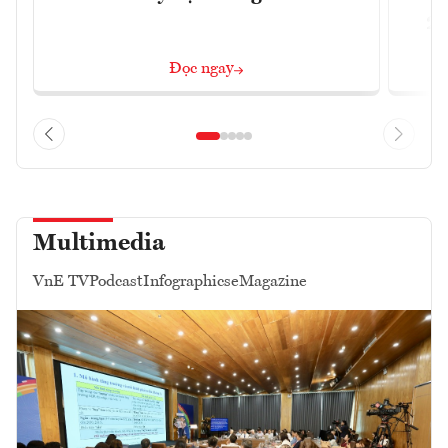
2/
Đọc ngay
Multimedia
VnE TV
Podcast
Infographics
eMagazine