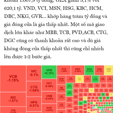
khoản 1.007,8 tỷ đồng; GEX giảm 3,1% với
620,1 tỷ. VND, VCI, MSN, HSG, KBC, HCM,
DBC, NKG, GVR… khớp hàng trăm tỷ đồng và
giá đóng cửa là gia thấp nhất. Một số mã giao
dịch lớn khác như MBB, TCB, PVD,ACB, CTG,
DGC cũng có thanh khoản rất cao và dù giá
không đóng cửa thấp nhất thì cũng chỉ nhích
lên được 1-2 bước giá.