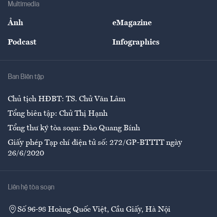
Multimedia
Sự kiện
Nhân lực
Ảnh
eMagazine
Đẹp +
An sinh
Podcast
Infographics
Giải trí
Y tế
Nhà
Ban Biên tập
Ẩm thực
Chủ tịch HĐBT: TS. Chử Văn Lâm
Tổng biên tập: Chử Thị Hạnh
Tổng thư ký tòa soạn: Đào Quang Bính
Giấy phép Tạp chí điện tử số: 272/GP-BTTTT ngày
26/6/2020
Liên hệ tòa soạn
Số 96-98 Hoàng Quốc Việt, Cầu Giấy, Hà Nội