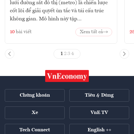
lưới đường sắt đô thị (metro) là chiến lược
cốt lõi để giải quyết ùn tắc và tái cấu trúc
không gian. Mô hình này tập...
10
bài viết
Xem tất cả
2
1
2
3
4
Chứng khoán
Tiêu & Dùng
Xe
VnE TV
Tech Connect
English ++