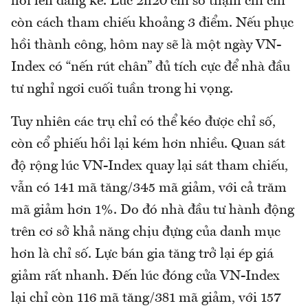
hồi lên đáng kể. Lúc 2h20 chỉ số thậm chí chỉ
còn cách tham chiếu khoảng 3 điểm. Nếu phục
hồi thành công, hôm nay sẽ là một ngày VN-
Index có “nến rút chân” đủ tích cực để nhà đầu
tư nghỉ ngơi cuối tuần trong hi vọng.
Tuy nhiên các trụ chỉ có thể kéo được chỉ số,
còn cổ phiếu hồi lại kém hơn nhiều. Quan sát
độ rộng lúc VN-Index quay lại sát tham chiếu,
vẫn có 141 mã tăng/345 mã giảm, với cả trăm
mã giảm hơn 1%. Do đó nhà đầu tư hành động
trên cơ sở khả năng chịu đựng của danh mục
hơn là chỉ số. Lực bán gia tăng trở lại ép giá
giảm rất nhanh. Đến lúc đóng cửa VN-Index
lại chỉ còn 116 mã tăng/381 mã giảm, với 157