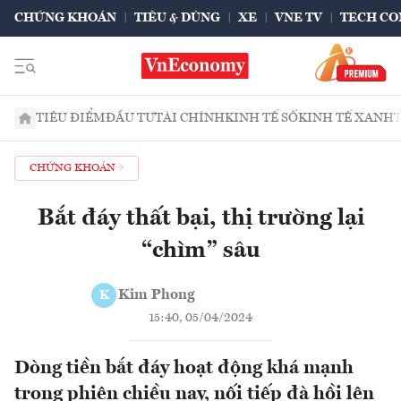
CHỨNG KHOÁN
TIÊU & DÙNG
XE
VNE TV
TECH CO
TIÊU ĐIỂM
ĐẦU TƯ
TÀI CHÍNH
KINH TẾ SỐ
KINH TẾ XANH
CHỨNG KHOÁN
Bắt đáy thất bại, thị trường lại
“chìm” sâu
Kim Phong
K
15:40, 05/04/2024
Dòng tiền bắt đáy hoạt động khá mạnh
trong phiên chiều nay, nối tiếp đà hồi lên