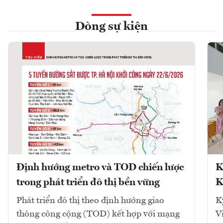
Dòng sự kiện
Định hướng metro và TOD chiến lược
K
trong phát triển đô thị bền vững
K
Phát triển đô thị theo định hướng giao
K
thông công cộng (TOD) kết hợp với mạng
V