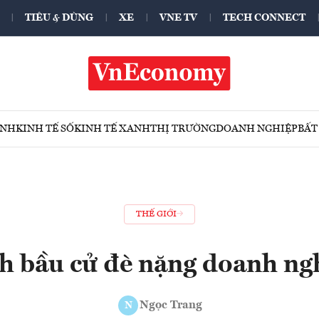
TIÊU & DÙNG
XE
VNE TV
TECH CONNECT
ÍNH
KINH TẾ SỐ
KINH TẾ XANH
THỊ TRƯỜNG
DOANH NGHIỆP
BẤT
THẾ GIỚI
h bầu cử đè nặng doanh n
Ngọc Trang
N