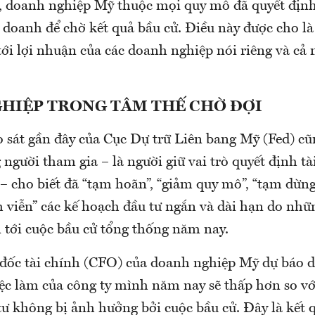
, doanh nghiệp Mỹ thuộc mọi quy mô đã quyết định
doanh để chờ kết quả bầu cử. Điều này được cho là 
tới lợi nhuận của các doanh nghiệp nói riêng và cả 
HIỆP TRONG TÂM THẾ CHỜ ĐỢI
 sát gần đây của Cục Dự trữ Liên bang Mỹ (Fed) cũ
người tham gia – là người giữ vai trò quyết định tà
– cho biết đã “tạm hoãn”, “giảm quy mô”, “tạm dừng
 viễn” các kế hoạch đầu tư ngắn và dài hạn do nhữn
n tới cuộc bầu cử tổng thống năm nay.
đốc tài chính (CFO) của doanh nghiệp Mỹ dự báo 
iệc làm của công ty mình năm nay sẽ thấp hơn so v
tư không bị ảnh hưởng bởi cuộc bầu cử. Đây là kết 