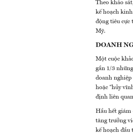
Theo khảo sát
kế hoạch kinh 
động tiêu cực 
Mỹ.
DOANH NG
Một cuộc khảo
gần 1/3 những 
doanh nghiệp 
hoặc “hủy vĩnh
định liên qua
Hầu hết giám 
tăng trưởng v
kế hoạch đầu 