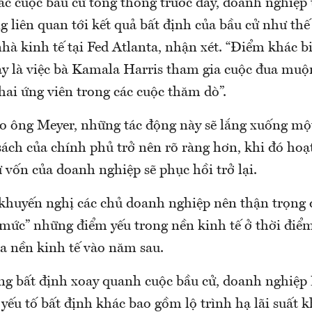
ác cuộc bầu cử tổng thống trước đây, doanh nghiệp 
 liên quan tới kết quả bất định của bầu cử như thế
hà kinh tế tại Fed Atlanta, nhận xét. “Điểm khác bi
y là việc bà Kamala Harris tham gia cuộc đua muộn
 hai ứng viên trong các cuộc thăm dò”.
eo ông Meyer, những tác động này sẽ lắng xuống một
sách của chính phủ trở nên rõ ràng hơn, khi đó hoạ
 vốn của doanh nghiệp sẽ phục hồi trở lại.
 khuyến nghị các chủ doanh nghiệp nên thận trọng
 mức” những điểm yếu trong nền kinh tế ở thời điểm
 nền kinh tế vào năm sau.
g bất định xoay quanh cuộc bầu cử, doanh nghiệp
yếu tố bất định khác bao gồm lộ trình hạ lãi suất 