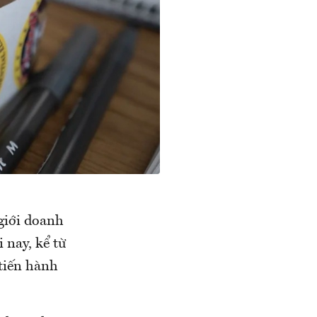
giới doanh
 nay, kể từ
tiến hành