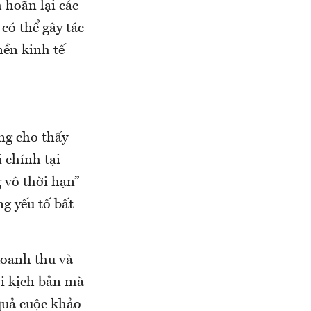
 hoãn lại các
có thể gây tác
nền kinh tế
ng cho thấy
i chính tại
 vô thời hạn”
g yếu tố bất
doanh thu và
ới kịch bản mà
quả cuộc khảo