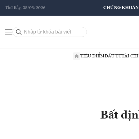
Thứ Bảy, 08/08/2026
CHỨNG KHOÁN
TIÊU ĐIỂM
ĐẦU TƯ
TÀI CH
Bất địn