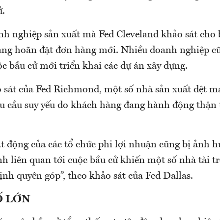
ử.
anh nghiệp sản xuất mà Fed Cleveland khảo sát cho 
ng hoãn đặt đơn hàng mới. Nhiều doanh nghiệp cũn
ộc bầu cử mới triển khai các dự án xây dựng.
 sát của Fed Richmond, một số nhà sản xuất dệt m
hu cầu suy yếu do khách hàng đang hành động thận 
t động của các tổ chức phi lợi nhuận cũng bị ảnh 
h liên quan tới cuộc bầu cử khiến một số nhà tài t
định quyên góp”, theo khảo sát của Fed Dallas.
Ố LỚN