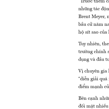
“Trước thềm c
những tác động
Brent Meyer, n
bầu cử năm na
hộ sít sao của
Tuy nhiên, th
trường chính 
dụng và đầu tư
Vị chuyên gia
“diễn giải quá
điểm mạnh của
Bên cạnh nhữn
đối mặt nhiều 