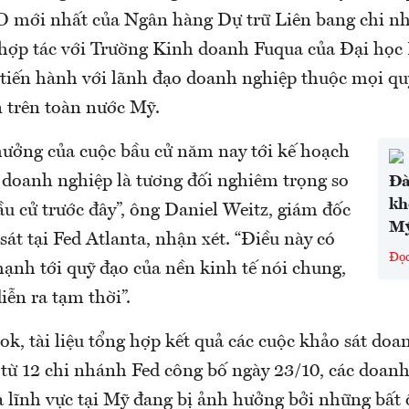
FO mới nhất của Ngân hàng Dự trữ Liên bang chi n
ợp tác với Trường Kinh doanh Fuqua của Đại học
 tiến hành với lãnh đạo doanh nghiệp thuộc mọi qu
n trên toàn nước Mỹ.
ưởng của cuộc bầu cử năm nay tới kế hoạch
c doanh nghiệp là tương đối nghiêm trọng so
Đà
kh
ầu cử trước đây”, ông Daniel Weitz, giám đốc
M
át tại Fed Atlanta, nhận xét. “Điều này có
Đọ
mạnh tới quỹ đạo của nền kinh tế nói chung,
diễn ra tạm thời”.
k, tài liệu tổng hợp kết quả các cuộc khảo sát doa
 từ 12 chi nhánh Fed công bố ngày 23/10, các doan
 lĩnh vực tại Mỹ đang bị ảnh hưởng bởi những bất 