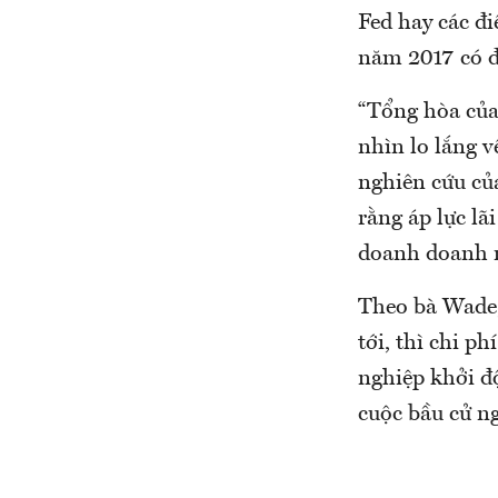
Fed hay các đ
năm 2017 có đ
“Tổng hòa của
nhìn lo lắng v
nghiên cứu củ
rằng áp lực lã
doanh doanh n
Theo bà Wade, 
tới, thì chi p
nghiệp khởi đ
cuộc bầu cử ng