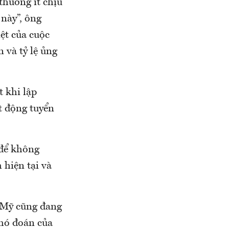
thường ít chịu
 này”, ông
ệt của cuộc
 và tỷ lệ ủng
 khi lập
t động tuyển
 để không
 hiện tại và
 Mỹ cũng đang
khó đoán của