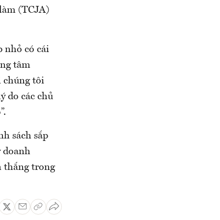
 làm (TCJA)
 nhỏ có cái
rung tâm
 chúng tôi
lý do các chủ
”.
ính sách sắp
ẩy doanh
n thắng trong