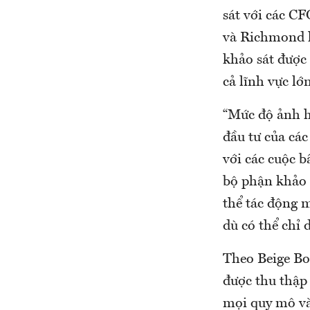
sát với các C
và Richmond h
khảo sát được
cả lĩnh vực lớ
“Mức độ ảnh h
đầu tư của cá
với các cuộc b
bộ phận khảo s
thể tác động 
dù có thể chỉ 
Theo Beige Boo
được thu thập
mọi quy mô và