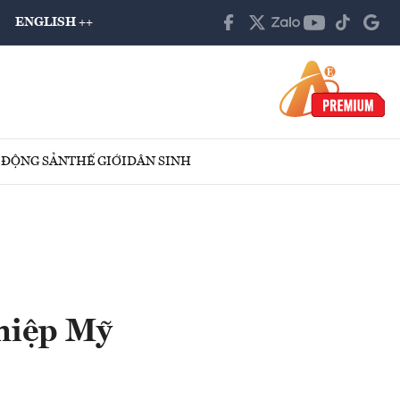
ENGLISH ++
 ĐỘNG SẢN
THẾ GIỚI
DÂN SINH
ghiệp Mỹ