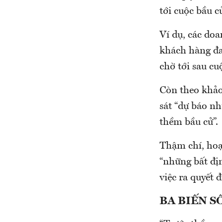
tới cuộc bầu c
Ví dụ, các do
khách hàng đa
chờ tới sau cu
Còn theo khảo
sát “dự báo n
thềm bầu cử”.
Thậm chí, hoạ
“những bất địn
việc ra quyết 
BA BIẾN S