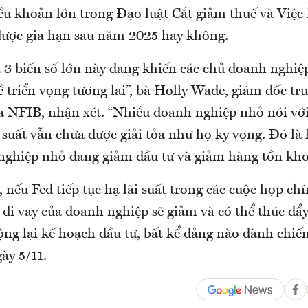
iều khoản lớn trong Đạo luật Cắt giảm thuế và Việc
ược gia hạn sau năm 2025 hay không.
 3 biến số lớn này đang khiến các chủ doanh nghiệp
ề triển vọng tương lai”, bà Holly Wade, giám đốc t
a NFIB, nhận xét. “Nhiều doanh nghiệp nhỏ nói với
i suất vẫn chưa được giải tỏa như họ ky vọng. Đó là 
ghiệp nhỏ đang giảm đầu tư và giảm hàng tồn kho
nếu Fed tiếp tục hạ lãi suất trong các cuộc họp ch
hí đi vay của doanh nghiệp sẽ giảm và có thể thúc đ
ộng lại kế hoạch đầu tư, bất kể đảng nào dành chiế
ày 5/11.