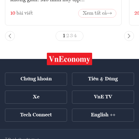
10
bài viết
Xem tất cả
2
1
2
3
4
Chứng khoán
Tiêu & Dùng
Xe
VnE TV
Tech Connect
English ++