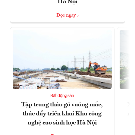
Hà Nội
Đọc ngay
Bất động sản
Tập trung tháo gỡ vướng mắc,
Xâ
thúc đẩy triển khai Khu công
nâ
nghệ cao sinh học Hà Nội