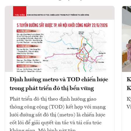
Định hướng metro và TOD chiến lược
K
trong phát triển đô thị bền vững
K
Phát triển đô thị theo định hướng giao
K
thông công cộng (TOD) kết hợp với mạng
V
lưới đường sắt đô thị (metro) là chiến lược
cốt lõi để giải quyết ùn tắc và tái cấu trúc
không gian. Mô hình này tập...