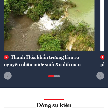
Thanh Hóa khẩn trương làm rõ
nguyên nhân nước suối Xú đổi màu
phí
Dòng sự kiện