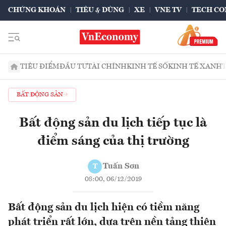
CHỨNG KHOÁN
TIÊU & DÙNG
XE
VNE TV
TECH CO
TIÊU ĐIỂM
ĐẦU TƯ
TÀI CHÍNH
KINH TẾ SỐ
KINH TẾ XANH
BẤT ĐỘNG SẢN
Bất động sản du lịch tiếp tục là
điểm sáng của thị trường
Tuấn Sơn
T
08:00, 06/12/2019
Bất động sản du lịch hiện có tiềm năng
phát triển rất lớn, dựa trên nền tảng thiên