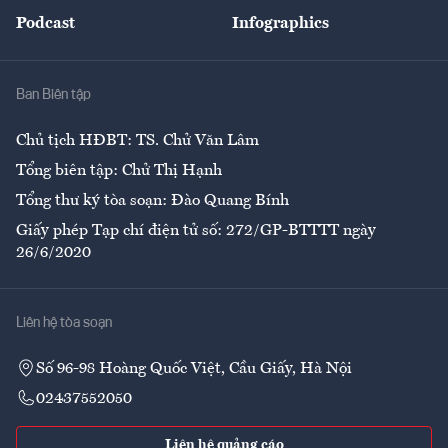
An sinh
Podcast
Infographics
Giải trí
Y tế
Nhà
Ban Biên tập
Ẩm thực
Chủ tịch HĐBT: TS. Chử Văn Lâm
Tổng biên tập: Chử Thị Hạnh
Tổng thư ký tòa soạn: Đào Quang Bính
Giấy phép Tạp chí điện tử số: 272/GP-BTTTT ngày
26/6/2020
Liên hệ tòa soạn
Số 96-98 Hoàng Quốc Việt, Cầu Giấy, Hà Nội
02437552050
Liên hệ quảng cáo