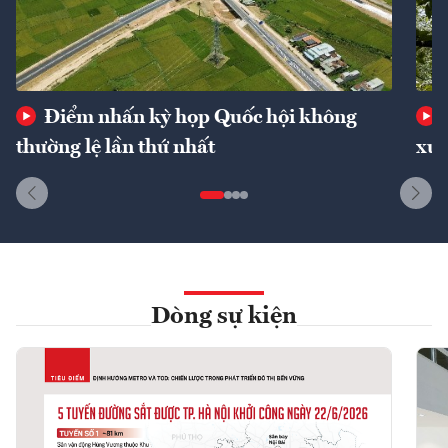
Điểm nhấn kỳ họp Quốc hội không
thường lệ lần thứ nhất
xuấ
Dòng sự kiện