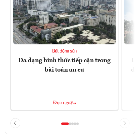
Bất động sản
Đa dạng hình thức tiếp cận trong
Hà
bài toán an cư
đặc
Đọc ngay