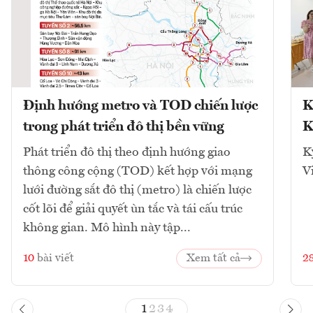
Định hướng metro và TOD chiến lược
K
trong phát triển đô thị bền vững
K
Phát triển đô thị theo định hướng giao
K
thông công cộng (TOD) kết hợp với mạng
V
lưới đường sắt đô thị (metro) là chiến lược
cốt lõi để giải quyết ùn tắc và tái cấu trúc
không gian. Mô hình này tập...
10
bài viết
Xem tất cả
2
1
2
3
4