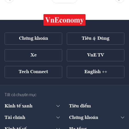
Chứng khoán
Tiêu & Dùng
Xe
VnE TV
Tech Connect
English ++
Tất cả chuyên mục
Kinh tế xanh
Tiêu điểm
Chuyển động xanh
Tài chính
Chứng khoán
Pháp lý
Ngân hàng
Doanh nghiệp niêm yết