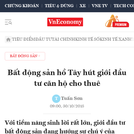
CHỨNG KHOÁN
TIÊU & DÙNG
XE
VNE TV
TECH CO
TIÊU ĐIỂM
ĐẦU TƯ
TÀI CHÍNH
KINH TẾ SỐ
KINH TẾ XANH
BẤT ĐỘNG SẢN
Bất động sản hồ Tây hút giới đầu
tư căn hộ cho thuê
Tuấn Sơn
T
09:00, 30/10/2018
Với tiềm năng sinh lời rất lớn, giới đầu tư
bất động sản đang hướng sự chú ý của